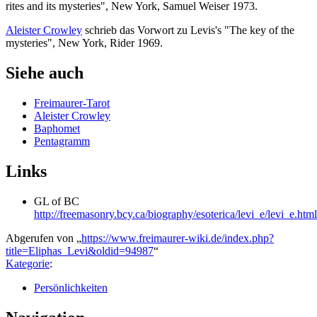
rites and its mysteries", New York, Samuel Weiser 1973.
Aleister Crowley
schrieb das Vorwort zu Levis's "The key of the
mysteries", New York, Rider 1969.
Siehe auch
Freimaurer-Tarot
Aleister Crowley
Baphomet
Pentagramm
Links
GL of BC
http://freemasonry.bcy.ca/biography/esoterica/levi_e/levi_e.html
Abgerufen von „
https://www.freimaurer-wiki.de/index.php?
title=Eliphas_Levi&oldid=94987
“
Kategorie
:
Persönlichkeiten