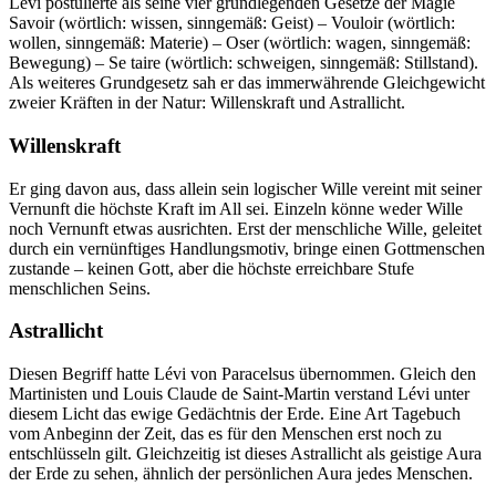
Lévi postulierte als seine vier grundlegenden Gesetze der Magie
Savoir (wörtlich: wissen, sinngemäß: Geist) – Vouloir (wörtlich:
wollen, sinngemäß: Materie) – Oser (wörtlich: wagen, sinngemäß:
Bewegung) – Se taire (wörtlich: schweigen, sinngemäß: Stillstand).
Als weiteres Grundgesetz sah er das immerwährende Gleichgewicht
zweier Kräften in der Natur: Willenskraft und Astrallicht.
Willenskraft
Er ging davon aus, dass allein sein logischer Wille vereint mit seiner
Vernunft die höchste Kraft im All sei. Einzeln könne weder Wille
noch Vernunft etwas ausrichten. Erst der menschliche Wille, geleitet
durch ein vernünftiges Handlungsmotiv, bringe einen Gottmenschen
zustande – keinen Gott, aber die höchste erreichbare Stufe
menschlichen Seins.
Astrallicht
Diesen Begriff hatte Lévi von Paracelsus übernommen. Gleich den
Martinisten und Louis Claude de Saint-Martin verstand Lévi unter
diesem Licht das ewige Gedächtnis der Erde. Eine Art Tagebuch
vom Anbeginn der Zeit, das es für den Menschen erst noch zu
entschlüsseln gilt. Gleichzeitig ist dieses Astrallicht als geistige Aura
der Erde zu sehen, ähnlich der persönlichen Aura jedes Menschen.