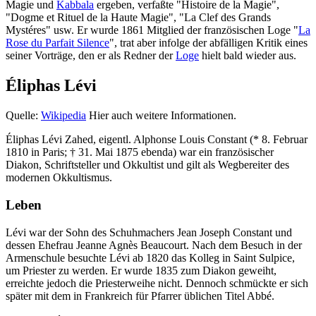
Magie und
Kabbala
ergeben, verfaßte "Histoire de la Magie",
"Dogme et Rituel de la Haute Magie", "La Clef des Grands
Mystéres" usw. Er wurde 1861 Mitglied der französischen Loge "
La
Rose du Parfait Silence
", trat aber infolge der abfälligen Kritik eines
seiner Vorträge, den er als Redner der
Loge
hielt bald wieder aus.
Éliphas Lévi
Quelle:
Wikipedia
Hier auch weitere Informationen.
Éliphas Lévi Zahed, eigentl. Alphonse Louis Constant (* 8. Februar
1810 in Paris; † 31. Mai 1875 ebenda) war ein französischer
Diakon, Schriftsteller und Okkultist und gilt als Wegbereiter des
modernen Okkultismus.
Leben
Lévi war der Sohn des Schuhmachers Jean Joseph Constant und
dessen Ehefrau Jeanne Agnès Beaucourt. Nach dem Besuch in der
Armenschule besuchte Lévi ab 1820 das Kolleg in Saint Sulpice,
um Priester zu werden. Er wurde 1835 zum Diakon geweiht,
erreichte jedoch die Priesterweihe nicht. Dennoch schmückte er sich
später mit dem in Frankreich für Pfarrer üblichen Titel Abbé.