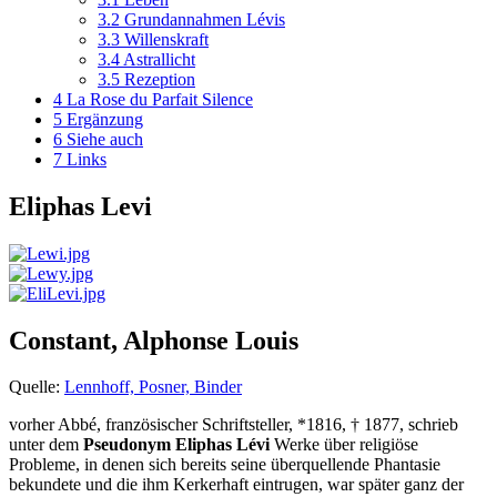
3.2
Grundannahmen Lévis
3.3
Willenskraft
3.4
Astrallicht
3.5
Rezeption
4
La Rose du Parfait Silence
5
Ergänzung
6
Siehe auch
7
Links
Eliphas Levi
Constant, Alphonse Louis
Quelle:
Lennhoff, Posner, Binder
vorher Abbé, französischer Schriftsteller, *1816, † 1877, schrieb
unter dem
Pseudonym Eliphas Lévi
Werke über religiöse
Probleme, in denen sich bereits seine überquellende Phantasie
bekundete und die ihm Kerkerhaft eintrugen, war später ganz der