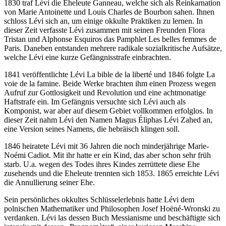
1830 traf Lévi die Eheleute Ganneau, welche sich als Reinkarnation
von Marie Antoinette und Louis Charles de Bourbon sahen. Ihnen
schloss Lévi sich an, um einige okkulte Praktiken zu lernen. In
dieser Zeit verfasste Lévi zusammen mit seinen Freunden Flora
Tristan und Alphonse Esquiros das Pamphlet Les belles femmes de
Paris. Daneben entstanden mehrere radikale sozialkritische Aufsätze,
welche Lévi eine kurze Gefängnisstrafe einbrachten.
1841 veröffentlichte Lévi La bible de la liberté und 1846 folgte La
voie de la famine. Beide Werke brachten ihm einen Prozess wegen
Aufruf zur Gottlosigkeit und Revolution und eine achtmonatige
Haftstrafe ein. Im Gefängnis versuchte sich Lévi auch als
Komponist, war aber auf diesem Gebiet vollkommen erfolglos. In
dieser Zeit nahm Lévi den Namen Magus Éliphas Lévi Zahed an,
eine Version seines Namens, die hebräisch klingen soll.
1846 heiratete Lévi mit 36 Jahren die noch minderjährige Marie-
Noémi Cadiot. Mit ihr hatte er ein Kind, das aber schon sehr früh
starb. U.a. wegen des Todes ihres Kindes zerrüttete diese Ehe
zusehends und die Eheleute trennten sich 1853. 1865 erreichte Lévi
die Annullierung seiner Ehe.
Sein persönliches okkultes Schlüsselerlebnis hatte Lévi dem
polnischen Mathematiker und Philosophen Josef Hoëné-Wronski zu
verdanken. Lévi las dessen Buch Messianisme und beschäftigte sich