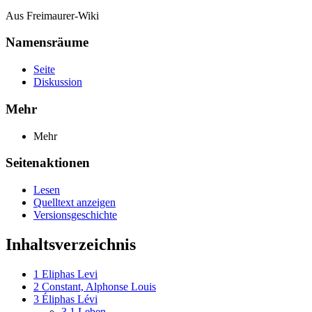
Aus Freimaurer-Wiki
Namensräume
Seite
Diskussion
Mehr
Mehr
Seitenaktionen
Lesen
Quelltext anzeigen
Versionsgeschichte
Inhaltsverzeichnis
1
Eliphas Levi
2
Constant, Alphonse Louis
3
Éliphas Lévi
3.1
Leben