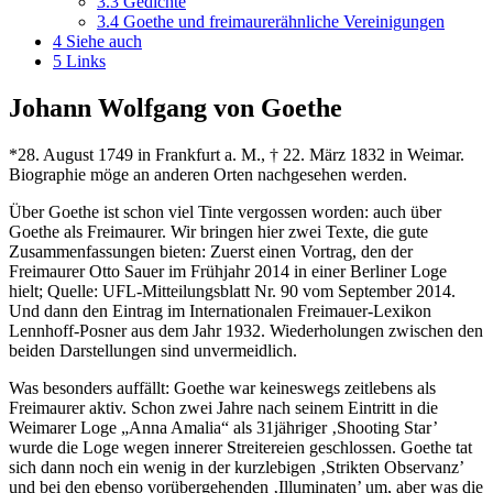
3.3
Gedichte
3.4
Goethe und freimaurerähnliche Vereinigungen
4
Siehe auch
5
Links
Johann Wolfgang von Goethe
*28. August 1749 in Frankfurt a. M., † 22. März 1832 in Weimar.
Biographie möge an anderen Orten nachgesehen werden.
Über Goethe ist schon viel Tinte vergossen worden: auch über
Goethe als Freimaurer. Wir bringen hier zwei Texte, die gute
Zusammenfassungen bieten: Zuerst einen Vortrag, den der
Freimaurer Otto Sauer im Frühjahr 2014 in einer Berliner Loge
hielt; Quelle: UFL-Mitteilungsblatt Nr. 90 vom September 2014.
Und dann den Eintrag im Internationalen Freimauer-Lexikon
Lennhoff-Posner aus dem Jahr 1932. Wiederholungen zwischen den
beiden Darstellungen sind unvermeidlich.
Was besonders auffällt: Goethe war keineswegs zeitlebens als
Freimaurer aktiv. Schon zwei Jahre nach seinem Eintritt in die
Weimarer Loge „Anna Amalia“ als 31jähriger ‚Shooting Star’
wurde die Loge wegen innerer Streitereien geschlossen. Goethe tat
sich dann noch ein wenig in der kurzlebigen ‚Strikten Observanz’
und bei den ebenso vorübergehenden ‚Illuminaten’ um, aber was die