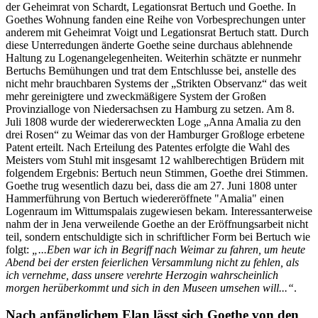
der Geheimrat von Schardt, Legationsrat Bertuch und Goethe. In
Goethes Wohnung fanden eine Reihe von Vorbesprechungen unter
anderem mit Geheimrat Voigt und Legationsrat Bertuch statt. Durch
diese Unterredungen änderte Goethe seine durchaus ablehnende
Haltung zu Logenangelegenheiten. Weiterhin schätzte er nunmehr
Bertuchs Bemühungen und trat dem Entschlusse bei, anstelle des
nicht mehr brauchbaren Systems der „Strikten Observanz“ das weit
mehr gereinigtere und zweckmäßigere System der Großen
Provinzialloge von Niedersachsen zu Hamburg zu setzen. Am 8.
Juli 1808 wurde der wiedererweckten Loge „Anna Amalia zu den
drei Rosen“ zu Weimar das von der Hamburger Großloge erbetene
Patent erteilt. Nach Erteilung des Patentes erfolgte die Wahl des
Meisters vom Stuhl mit insgesamt 12 wahlberechtigen Brüdern mit
folgendem Ergebnis: Bertuch neun Stimmen, Goethe drei Stimmen.
Goethe trug wesentlich dazu bei, dass die am 27. Juni 1808 unter
Hammerführung von Bertuch wiedereröffnete "Amalia" einen
Logenraum im Wittumspalais zugewiesen bekam. Interessanterweise
nahm der in Jena verweilende Goethe an der Eröffnungsarbeit nicht
teil, sondern entschuldigte sich in schriftlicher Form bei Bertuch wie
folgt:
„...Eben war ich in Begriff nach Weimar zu fahren, um heute
Abend bei der ersten feierlichen Versammlung nicht zu fehlen, als
ich vernehme, dass unsere verehrte Herzogin wahrscheinlich
morgen herüberkommt und sich in den Museen umsehen will...“
.
Nach anfänglichem Elan lässt sich Goethe von den