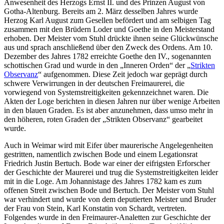
Anwesenheit des Herzogs Ernst II. und des Prinzen August von
Gotha-Altenburg. Bereits am 2. März desselben Jahres wurde
Herzog Karl August zum Gesellen befördert und am selbigen Tag
zusammen mit den Brüdern Loder und Goethe in den Meisterstand
erhoben. Der Meister vom Stuhl drückte ihnen seine Glückwünsche
aus und sprach anschließend über den Zweck des Ordens. Am 10.
Dezember des Jahres 1782 erreichte Goethe den IV., sogenannten
schottischen Grad und wurde in den „Inneren Orden“ der „
Strikten
Observanz
“ aufgenommen. Diese Zeit jedoch war geprägt durch
schwere Verwirrungen in der deutschen Freimaurerei, die
vorwiegend von Systemstreitigkeiten gekennzeichnet waren. Die
Akten der Loge berichten in diesen Jahren nur über wenige Arbeiten
in den blauen Graden. Es ist aber anzunehmen, dass umso mehr in
den höheren, roten Graden der „Strikten Observanz“ gearbeitet
wurde.
Auch in Weimar wird mit Eifer über maurerische Angelegenheiten
gestritten, namentlich zwischen Bode und einem Legationsrat
Friedrich Justin Bertuch. Bode war einer der eifrigsten Erforscher
der Geschichte der Maurerei und trug die Systemstreitigkeiten leider
mit in die Loge. Am Johannistage des Jahres 1782 kam es zum
offenen Streit zwischen Bode und Bertuch. Der Meister vom Stuhl
war verhindert und wurde von dem deputierten Meister und Bruder
der Frau von Stein, Karl Konstatin von Schardt, vertreten.
Folgendes wurde in den Freimaurer-Analetten zur Geschichte der