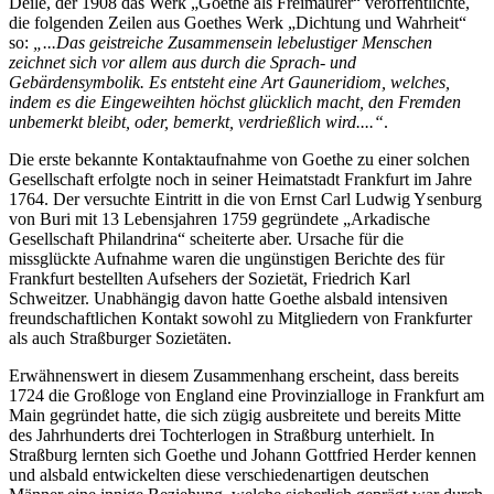
Deile, der 1908 das Werk „Goethe als Freimaurer“ veröffentlichte,
die folgenden Zeilen aus Goethes Werk „Dichtung und Wahrheit“
so:
„...Das geistreiche Zusammensein lebelustiger Menschen
zeichnet sich vor allem aus durch die Sprach- und
Gebärdensymbolik. Es entsteht eine Art Gauneridiom, welches,
indem es die Eingeweihten höchst glücklich macht, den Fremden
unbemerkt bleibt, oder, bemerkt, verdrießlich wird....“
.
Die erste bekannte Kontaktaufnahme von Goethe zu einer solchen
Gesellschaft erfolgte noch in seiner Heimatstadt Frankfurt im Jahre
1764. Der versuchte Eintritt in die von Ernst Carl Ludwig Ysenburg
von Buri mit 13 Lebensjahren 1759 gegründete „Arkadische
Gesellschaft Philandrina“ scheiterte aber. Ursache für die
missglückte Aufnahme waren die ungünstigen Berichte des für
Frankfurt bestellten Aufsehers der Sozietät, Friedrich Karl
Schweitzer. Unabhängig davon hatte Goethe alsbald intensiven
freundschaftlichen Kontakt sowohl zu Mitgliedern von Frankfurter
als auch Straßburger Sozietäten.
Erwähnenswert in diesem Zusammenhang erscheint, dass bereits
1724 die Großloge von England eine Provinzialloge in Frankfurt am
Main gegründet hatte, die sich zügig ausbreitete und bereits Mitte
des Jahrhunderts drei Tochterlogen in Straßburg unterhielt. In
Straßburg lernten sich Goethe und Johann Gottfried Herder kennen
und alsbald entwickelten diese verschiedenartigen deutschen