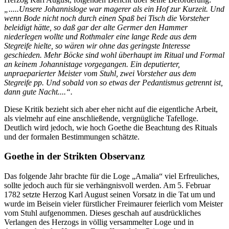
„.....Unsere Johannisloge war magerer als ein Hof zur Kurzeit. Und
wenn Bode nicht noch durch einen Spaß bei Tisch die Vorsteher
beleidigt hätte, so daß gar der alte Germer den Hammer
niederlegen wollte und Rothmaler eine lange Rede aus dem
Stegreife hielte, so wären wir ohne das geringste Interesse
geschieden. Mehr Böcke sind wohl überhaupt im Ritual und Formal
an keinem Johannistage vorgegangen. Ein deputierter,
unpraeparierter Meister vom Stuhl, zwei Vorsteher aus dem
Stegreife pp. Und sobald von so etwas der Pedantismus getrennt ist,
dann gute Nacht....“.
Diese Kritik bezieht sich aber eher nicht auf die eigentliche Arbeit,
als vielmehr auf eine anschließende, vergnügliche Tafelloge.
Deutlich wird jedoch, wie hoch Goethe die Beachtung des Rituals
und der formalen Bestimmungen schätzte.
Goethe in der Strikten Observanz
Das folgende Jahr brachte für die Loge „Amalia“ viel Erfreuliches,
sollte jedoch auch für sie verhängnisvoll werden. Am 5. Februar
1782 setzte Herzog Karl August seinen Vorsatz in die Tat um und
wurde im Beisein vieler fürstlicher Freimaurer feierlich vom Meister
vom Stuhl aufgenommen. Dieses geschah auf ausdrückliches
Verlangen des Herzogs in völlig versammelter Loge und in