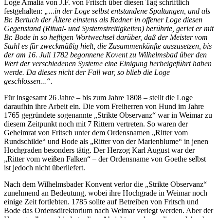
Loge Amalia von J.F. von Fritsch über diesen Tag schriftlich
festgehalten:
„...in der Loge selbst entstandene Spaltungen, und als
Br. Bertuch der Ältere einstens als Redner in offener Loge diesen
Gegenstand (Ritual- und Systemstreitigkeiten) berührte, geriet er mit
Br. Bode in so heftigen Wortwechsel darüber, daß der Meister vom
Stuhl es für zweckmäßig hielt, die Zusammenkünfte auszusetzen, bis
der am 16. Juli 1782 begonnene Kovent zu Wilhelmsbad über den
Wert der verschiedenen Systeme eine Einigung herbeigeführt haben
werde. Da dieses nicht der Fall war, so blieb die Loge
geschlossen...“.
Für insgesamt 26 Jahre – bis zum Jahre 1808 – stellt die Loge
daraufhin ihre Arbeit ein. Die vom Freiherren von Hund im Jahre
1765 gegründete sogenannte „Strikte Observanz“ war in Weimar zu
diesem Zeitpunkt noch mit 7 Rittern vertreten. So waren der
Geheimrat von Fritsch unter dem Ordensnamen „Ritter vom
Rundschilde“ und Bode als „Ritter von der Marienblume“ in jenen
Hochgraden besonders tätig. Der Herzog Karl August war der
„Ritter vom weißen Falken“ – der Ordensname von Goethe selbst
ist jedoch nicht überliefert.
Nach dem Wilhelmsbader Konvent verlor die „Strikte Observanz“
zunehmend an Bedeutung, wobei ihre Hochgrade in Weimar noch
einige Zeit fortlebten. 1785 sollte auf Betreiben von Fritsch und
Bode das Ordensdirektorium nach Weimar verlegt werden. Aber der