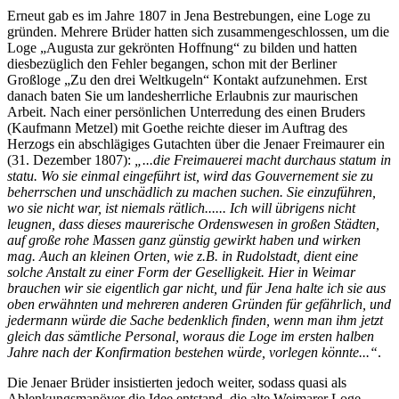
Erneut gab es im Jahre 1807 in Jena Bestrebungen, eine Loge zu
gründen. Mehrere Brüder hatten sich zusammengeschlossen, um die
Loge „Augusta zur gekrönten Hoffnung“ zu bilden und hatten
diesbezüglich den Fehler begangen, schon mit der Berliner
Großloge „Zu den drei Weltkugeln“ Kontakt aufzunehmen. Erst
danach baten Sie um landesherrliche Erlaubnis zur maurischen
Arbeit. Nach einer persönlichen Unterredung des einen Bruders
(Kaufmann Metzel) mit Goethe reichte dieser im Auftrag des
Herzogs ein abschlägiges Gutachten über die Jenaer Freimaurer ein
(31. Dezember 1807):
„...die Freimauerei macht durchaus statum in
statu. Wo sie einmal eingeführt ist, wird das Gouvernement sie zu
beherrschen und unschädlich zu machen suchen. Sie einzuführen,
wo sie nicht war, ist niemals rätlich...... Ich will übrigens nicht
leugnen, dass dieses maurerische Ordenswesen in großen Städten,
auf große rohe Massen ganz günstig gewirkt haben und wirken
mag. Auch an kleinen Orten, wie z.B. in Rudolstadt, dient eine
solche Anstalt zu einer Form der Geselligkeit. Hier in Weimar
brauchen wir sie eigentlich gar nicht, und für Jena halte ich sie aus
oben erwähnten und mehreren anderen Gründen für gefährlich, und
jedermann würde die Sache bedenklich finden, wenn man ihm jetzt
gleich das sämtliche Personal, woraus die Loge im ersten halben
Jahre nach der Konfirmation bestehen würde, vorlegen könnte...“
.
Die Jenaer Brüder insistierten jedoch weiter, sodass quasi als
Ablenkungsmanöver die Idee entstand, die alte Weimarer Loge