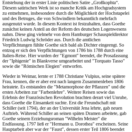
Entstehung der in erster Linie politischen Satire „Großkophta“.
Diesem satirischen Werk ist so manche Kritik am Hochgradsystem
zu entnehmen, insbesondere durch die Möglichkeit der Hochstapelei
und des Betruges, die von Schwindlern bekanntlich mehrfach
ausgenutzt wurde. In diesem Kontext ist festzuhalten, dass Goethe
zunächst keinen Anteil an der Reform des deutschen Logenwesens
nahm. Diese ging vielmehr von dem Hamburger Schauspieldirektor
Friedrich Ludwig Schröder aus. Durch die amtlichen
Verpflichtungen fühlte Goethe sich bald als Dichter eingeengt. So
entzog er sich den Verpflichtungen von 1786 bis 1788 durch eine
Italien-Reise. Hier wurden der "Egmont" beendet, die Prosafassung
der "Iphigenie" in Blankverse umgearbeitet und "Torquato Tasso"
sowie die "Römischen Elegien" entworfen.
Wieder in Weimar, lernte er 1788 Christiane Vulpius, seine spätere
Frau, kennen, die er aber erst nach langem Zusammenleben 1806
heiratete. Es entstanden die "Metamorphose der Pflanzen" und die
ersten Arbeiten zur "Farbenlehre". Weitere Reisen sowie das
Erlebnis der Französischen Revolution brachten derart viel Unruhe,
dass Goethe die Einsamkeit suchte. Erst die Freundschaft mit
Schiller (seit 1794), der an der Universität Jena lehrte, gab neuen
Auftrieb. Während Schiller an seinen späten Dramen arbeitete, gab
Goethe seinem Erziehungsroman "Wilhelm Meister" die
Endfassung. 1797 ließ er "Hermann u. Dorothea" erscheinen. Seine
Hauptarbeit aber war der "Faust", dessen erster Teil 1806 beendet