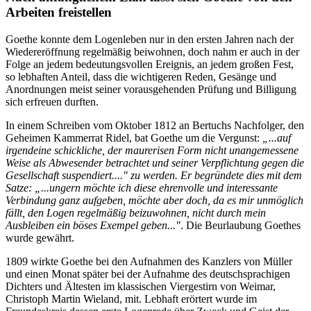
Arbeiten freistellen
Goethe konnte dem Logenleben nur in den ersten Jahren nach der
Wiedereröffnung regelmäßig beiwohnen, doch nahm er auch in der
Folge an jedem bedeutungsvollen Ereignis, an jedem großen Fest,
so lebhaften Anteil, dass die wichtigeren Reden, Gesänge und
Anordnungen meist seiner vorausgehenden Prüfung und Billigung
sich erfreuen durften.
In einem Schreiben vom Oktober 1812 an Bertuchs Nachfolger, den
Geheimen Kammerrat Ridel, bat Goethe um die Vergunst:
„...auf
irgendeine schickliche, der maurerisen Form nicht unangemessene
Weise als Abwesender betrachtet und seiner Verpflichtung gegen die
Gesellschaft suspendiert...." zu werden. Er begründete dies mit dem
Satze: „...ungern möchte ich diese ehrenvolle und interessante
Verbindung ganz aufgeben, möchte aber doch, da es mir unmöglich
fällt, den Logen regelmäßig beizuwohnen, nicht durch mein
Ausbleiben ein böses Exempel geben..."
. Die Beurlaubung Goethes
wurde gewährt.
1809 wirkte Goethe bei den Aufnahmen des Kanzlers von Müller
und einen Monat später bei der Aufnahme des deutschsprachigen
Dichters und Ältesten im klassischen Viergestirn von Weimar,
Christoph Martin Wieland, mit. Lebhaft erörtert wurde im