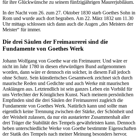
für ihre Glückwünsche zu seinem fünfzigjährigen Maurerjubiläum.
In der Nacht vom 26. zum 27. Oktober 1830 starb Goethes Sohn in
Rom und wurde auch dort begraben. Am 22. März 1832 um 11.30
Uhr mittags schlossen sich dann auch die Augen „des Meisters der
Meister“ für immer.
Die drei Säulen der Freimaurerei sind die
Fundamente von Goethes Werk
Johann Wolfgang von Goethe war ein Freimaurer. Und wäre er
nicht im Jahr 1780 in diesen ehrwürdigen Bund aufgenommen
worden, dann wäre er dennoch ein solcher, in diesem Fall jedoch
ohne Schurz. Sein künstlerisches Gesamtwerk zeichnet sich durch
maurische Reden und Gedichte und auch Werke mit maurischen
Anklängen aus. Letztendlich ist sein ganzes Leben ein Vorbild für
uns Verfechter der Königlichen Kunst. Nach meinem persönlichen
Empfinden sind die drei Säulen der Freimaurerei zugleich die
Fundamente von Goethes Werk. Natürlich kann und sollte man
eigentlich keine Trennung zwischen der Stärke, der Schönheit und
der Weisheit zulassen, da nur ein austarierter Zusammenhalt aller
drei Träger die Stabilität des Tempels gewährleisten kann. Dennoch
heben unterschiedliche Werke von Goethe bestimmte Eigenschaften
der Statik des Tempels nach meiner Meinung besonders hervor.