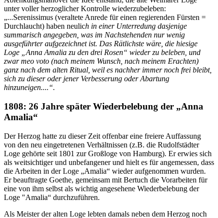
unter voller herzoglicher Kontrolle wiederzubeleben:
„...Serenissimus (veraltete Anrede für einen regierenden Fürsten =
Durchlaucht) haben neulic
h in einer Unterredung dasjenige
summarisch angegeben, was im Nachstehenden nur wenig
ausgeführter aufgezeichnet ist. Das Rätlichste wäre, die hiesige
Loge „Anna Amalia zu den drei Rosen“ wieder zu beleben, und
zwar meo voto (nach meinem Wunsch, nach meinem Erachten)
ganz nach dem alten Ritual, weil es nachher immer noch frei bleibt,
sich zu dieser oder jener Verbesserung oder Abartung
hinzuneigen....“.
1808: 26 Jahre später Wiederbelebung der „Anna
Amalia“
Der Herzog hatte zu dieser Zeit offenbar eine freiere Auffassung
von den neu eingetretenen Verhältnissen (z.B. die Rudolfstädter
Loge gehörte seit 1801 zur Großloge von Hamburg). Er erwies sich
als weitsichtiger und unbefangener und hielt es für angemessen, dass
die Arbeiten in der Loge „Amalia“ wieder aufgenommen wurden.
Er beauftragte Goethe, gemeinsam mit Bertuch die Vorarbeiten für
eine von ihm selbst als wichtig angesehene Wiederbelebung der
Loge "Amalia“ durchzuführen.
Als Meister der alten Loge lebten damals neben dem Herzog noch