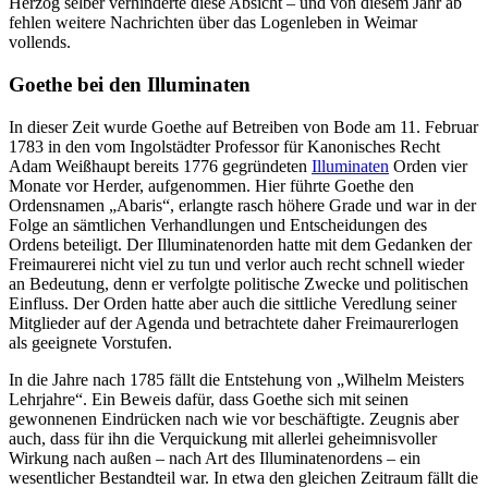
Herzog selber verhinderte diese Absicht – und von diesem Jahr ab
fehlen weitere Nachrichten über das Logenleben in Weimar
vollends.
Goethe bei den Illuminaten
In dieser Zeit wurde Goethe auf Betreiben von Bode am 11. Februar
1783 in den vom Ingolstädter Professor für Kanonisches Recht
Adam Weißhaupt bereits 1776 gegründeten
Illuminaten
Orden vier
Monate vor Herder, aufgenommen. Hier führte Goethe den
Ordensnamen „Abaris“, erlangte rasch höhere Grade und war in der
Folge an sämtlichen Verhandlungen und Entscheidungen des
Ordens beteiligt. Der Illuminatenorden hatte mit dem Gedanken der
Freimaurerei nicht viel zu tun und verlor auch recht schnell wieder
an Bedeutung, denn er verfolgte politische Zwecke und politischen
Einfluss. Der Orden hatte aber auch die sittliche Veredlung seiner
Mitglieder auf der Agenda und betrachtete daher Freimaurerlogen
als geeignete Vorstufen.
In die Jahre nach 1785 fällt die Entstehung von „Wilhelm Meisters
Lehrjahre“. Ein Beweis dafür, dass Goethe sich mit seinen
gewonnenen Eindrücken nach wie vor beschäftigte. Zeugnis aber
auch, dass für ihn die Verquickung mit allerlei geheimnisvoller
Wirkung nach außen – nach Art des Illuminatenordens – ein
wesentlicher Bestandteil war. In etwa den gleichen Zeitraum fällt die