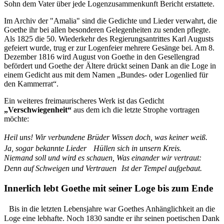
Sohn dem Vater über jede Logenzusammenkunft Bericht erstattete.
Im Archiv der "Amalia" sind die Gedichte und Lieder verwahrt, die
Goethe ihr bei allen besonderen Gelegenheiten zu senden pflegte.
Als 1825 die 50. Wiederkehr des Regierungsantrittes Karl Augusts
gefeiert wurde, trug er zur Logenfeier mehrere Gesänge bei. Am 8.
Dezember 1816 wird August von Goethe in den Gesellengrad
befördert und Goethe der Ältere drückt seinen Dank an die Loge in
einem Gedicht aus mit dem Namen „Bundes- oder Logenlied für
den Kammerrat“.
Ein weiteres freimaurischeres Werk ist das Gedicht
„Verschwiegenheit“
aus dem ich die letzte Strophe vortragen
möchte:
Heil uns! Wir verbundene Brüder Wissen doch, was keiner weiß.
Ja, sogar bekannte Lieder Hüllen sich in unsern Kreis.
Niemand soll und wird es schauen, Was einander wir vertraut:
Denn auf Schweigen und Vertrauen Ist der Tempel aufgebaut.
Innerlich lebt Goethe mit seiner Loge bis zum Ende
Bis in die letzten Lebensjahre war Goethes Anhänglichkeit an die
Loge eine lebhafte. Noch 1830 sandte er ihr seinen poetischen Dank