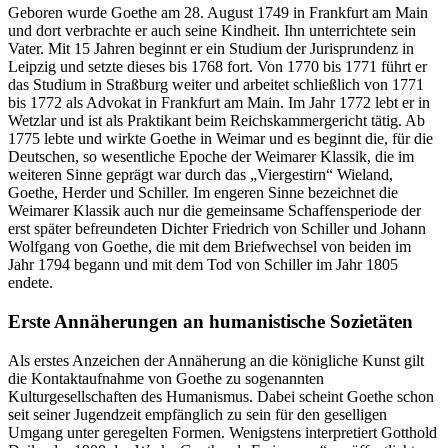
Geboren wurde Goethe am 28. August 1749 in Frankfurt am Main
und dort verbrachte er auch seine Kindheit. Ihn unterrichtete sein
Vater. Mit 15 Jahren beginnt er ein Studium der Jurisprundenz in
Leipzig und setzte dieses bis 1768 fort. Von 1770 bis 1771 führt er
das Studium in Straßburg weiter und arbeitet schließlich von 1771
bis 1772 als Advokat in Frankfurt am Main. Im Jahr 1772 lebt er in
Wetzlar und ist als Praktikant beim Reichskammergericht tätig. Ab
1775 lebte und wirkte Goethe in Weimar und es beginnt die, für die
Deutschen, so wesentliche Epoche der Weimarer Klassik, die im
weiteren Sinne geprägt war durch das „Viergestirn“ Wieland,
Goethe, Herder und Schiller. Im engeren Sinne bezeichnet die
Weimarer Klassik auch nur die gemeinsame Schaffensperiode der
erst später befreundeten Dichter Friedrich von Schiller und Johann
Wolfgang von Goethe, die mit dem Briefwechsel von beiden im
Jahr 1794 begann und mit dem Tod von Schiller im Jahr 1805
endete.
Erste Annäherungen an humanistische Sozietäten
Als erstes Anzeichen der Annäherung an die königliche Kunst gilt
die Kontaktaufnahme von Goethe zu sogenannten
Kulturgesellschaften des Humanismus. Dabei scheint Goethe schon
seit seiner Jugendzeit empfänglich zu sein für den geselligen
Umgang unter geregelten Formen. Wenigstens interpretiert Gotthold