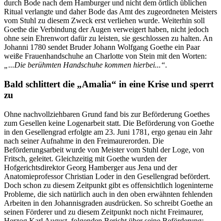
durch Bode nach dem Hamburger und nicht dem örtlich üblichen
Ritual verlangte und daher Bode das Amt des zugeordneten Meisters
vom Stuhl zu diesem Zweck erst verliehen wurde. Weiterhin soll
Goethe die Verbindung der Augen verweigert haben, nicht jedoch
ohne sein Ehrenwort dafür zu leisten, sie geschlossen zu halten. An
Johanni 1780 sendet Bruder Johann Wolfgang Goethe ein Paar
weiße Frauenhandschuhe an Charlotte von Stein mit den Worten:
„...Die berühmten Handschuhe kommen hierbei...“.
Bald schlittert die „Amalia“ in eine Krise und sperrt
zu
Ohne nachvollziehbaren Grund fand bis zur Beförderung Goethes
zum Gesellen keine Logenarbeit statt. Die Beförderung von Goethe
in den Gesellengrad erfolgte am 23. Juni 1781, ergo genau ein Jahr
nach seiner Aufnahme in den Freimaurerorden. Die
Beförderungsarbeit wurde von Meister vom Stuhl der Loge, von
Fritsch, geleitet. Gleichzeitig mit Goethe wurden der
Hofgerichtsdirektor Georg Hamberger aus Jena und der
Anatomieprofessor Christian Loder in den Gesellengrad befördert.
Doch schon zu diesem Zeitpunkt gibt es offensichtlich logeninterne
Probleme, die sich natürlich auch in den oben erwähnten fehlenden
Arbeiten in den Johannisgraden ausdrücken. So schreibt Goethe an
seinen Förderer und zu diesem Zeitpunkt noch nicht Freimaurer,
Herzog Karl August, folgenden Bericht über seine Beförderung: