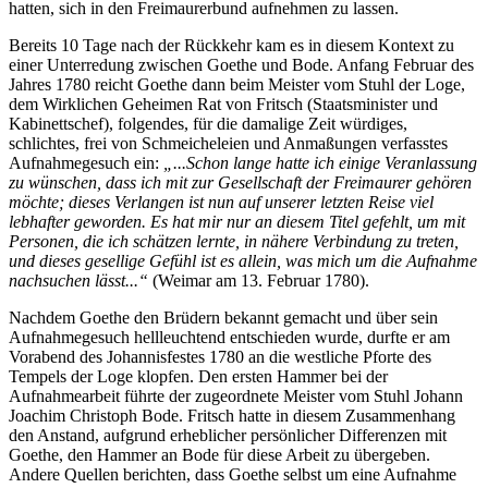
hatten, sich in den Freimaurerbund aufnehmen zu lassen.
Bereits 10 Tage nach der Rückkehr kam es in diesem Kontext zu
einer Unterredung zwischen Goethe und Bode. Anfang Februar des
Jahres 1780 reicht Goethe dann beim Meister vom Stuhl der Loge,
dem Wirklichen Geheimen Rat von Fritsch (Staatsminister und
Kabinettschef), folgendes, für die damalige Zeit würdiges,
schlichtes, frei von Schmeicheleien und Anmaßungen verfasstes
Aufnahmegesuch ein:
„...Schon lange hatte ich einige Veranlassung
zu wünschen, dass ich mit zur Gesellschaft der Freimaurer gehören
möchte; dieses Verlangen ist nun auf unserer letzten Reise viel
lebhafter geworden. Es hat mir nur an diesem Titel gefehlt, um mit
Personen, die ich schätzen lernte, in nähere Verbindung zu treten,
und dieses gesellige Gefühl ist es allein, was mich um die Aufnahme
nachsuchen lässt...“
(Weimar am 13. Februar 1780).
Nachdem Goethe den Brüdern bekannt gemacht und über sein
Aufnahmegesuch hellleuchtend entschieden wurde, durfte er am
Vorabend des Johannisfestes 1780 an die westliche Pforte des
Tempels der Loge klopfen. Den ersten Hammer bei der
Aufnahmearbeit führte der zugeordnete Meister vom Stuhl Johann
Joachim Christoph Bode. Fritsch hatte in diesem Zusammenhang
den Anstand, aufgrund erheblicher persönlicher Differenzen mit
Goethe, den Hammer an Bode für diese Arbeit zu übergeben.
Andere Quellen berichten, dass Goethe selbst um eine Aufnahme