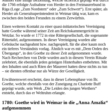
Männer eine innige Beziehung, welche sicherlich geprägt war durch
die 1766 erfolgte Aufnahme von Herder in den Freimaurerbund in
Riga (Loge „Zum Nordstern“ oder „Zum Schwert“). Erst später, als
Herder als Generalsuperintendent in Weimar tätig war, kam es
zwischen den beiden Freunden zu einem Zerwürfnis.
Einen weiteren Kontakt zu einer quasi-initiatorischen Vereinigung
hatte Goethe während seiner Zeit am Reichskammergericht in
Wetzlar. So wurde er 1772 in eine Rittergesellschaft, die sogenannte
Rittertafel, aufgenommen. In dieser Vereinigung wurden alte
Gebräuche nachgeahmt bzw. nachgespielt, für die aber kaum noch
ein tieferes Verständnis vorlag. Ähnlich war es mit „Dem Orden des
Übergangs“, in den Goethe zu dieser Zeit aufgenommen wurde.
Nach Recherchen von Deile wurden auch in diesem Verein Rituale
zelebriert, die ebenfalls jeden geistigen Hinterhaltes entbehrten. Mit
den Inhalten und auch Riten der Maurerei hatten diese nichts zu tun
– sie dienten offenbar nur als Würze der Geselligkeit.
Erwähnenswert erscheint, dass in dieser Lebensphase von Br.
Goethe, welche ebenfalls von der Zuneigung zu Charlotte Buff
geprägt wurde, sein Werk „Die Leiden des jungen Werthers“
entsteht, durch das er Weltruhm erlangte.
1780: Goethe wird in Weimar in die „Anna Amalia“
aufgenommen