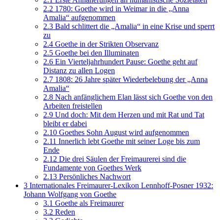
2.2
1780: Goethe wird in Weimar in die „Anna
Amalia“ aufgenommen
2.3
Bald schlittert die „Amalia“ in eine Krise und sperrt
zu
2.4
Goethe in der Strikten Observanz
2.5
Goethe bei den Illuminaten
2.6
Ein Vierteljahrhundert Pause: Goethe geht auf
Distanz zu allen Logen
2.7
1808: 26 Jahre später Wiederbelebung der „Anna
Amalia“
2.8
Nach anfänglichem Elan lässt sich Goethe von den
Arbeiten freistellen
2.9
Und doch: Mit dem Herzen und mit Rat und Tat
bleibt er dabei
2.10
Goethes Sohn August wird aufgenommen
2.11
Innerlich lebt Goethe mit seiner Loge bis zum
Ende
2.12
Die drei Säulen der Freimaurerei sind die
Fundamente von Goethes Werk
2.13
Persönliches Nachwort
3
Internationales Freimaurer-Lexikon Lennhoff-Posner 1932:
Johann Wolfgang von Goethe
3.1
Goethe als Freimaurer
3.2
Reden