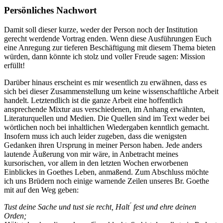
Persönliches Nachwort
Damit soll dieser kurze, weder der Person noch der Institution
gerecht werdende Vortrag enden. Wenn diese Ausführungen Euch
eine Anregung zur tieferen Beschäftigung mit diesem Thema bieten
würden, dann könnte ich stolz und voller Freude sagen: Mission
erfüllt!
Darüber hinaus erscheint es mir wesentlich zu erwähnen, dass es
sich bei dieser Zusammenstellung um keine wissenschaftliche Arbeit
handelt. Letztendlich ist die ganze Arbeit eine hoffentlich
ansprechende Mixtur aus verschiedenen, im Anhang erwähnten,
Literaturquellen und Medien. Die Quellen sind im Text weder bei
wörtlichen noch bei inhaltlichen Wiedergaben kenntlich gemacht.
Insofern muss ich auch leider zugeben, dass die wenigsten
Gedanken ihren Ursprung in meiner Person haben. Jede anders
lautende Äußerung von mir wäre, in Anbetracht meines
kursorischen, vor allem in den letzten Wochen erworbenen
Einblickes in Goethes Leben, anmaßend. Zum Abschluss möchte
ich uns Brüdern noch einige warnende Zeilen unseres Br. Goethe
mit auf den Weg geben:
Tust deine Sache und tust sie recht, Halt ́ fest und ehre deinen
Orden;