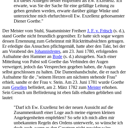
ich dieses Anliegen besser empfehlen als Ew. Exzellenz. Ich
erwarte, was Sie der Sache für eine gefällige Leitung zu
geben geruhen werden, erwarte darüber gütige Winke und
unterzeichne mich ehrfurchtsvoll Ew. Exzellenz gehorsamster
Diener Goethe."
Der Meister vom Stuhl, Staatsminister Freiherr
J. F. v. Fritsch
(s. d.),
stand Goethe nicht freundlich gegenüber. Er hatte sich sogar wegen
dessen Ernennung zum Geheimrat mit Rücktrittsabsichten getragen.
Er erledigte das Ansuchen pflichtgemäß, hatte aber den Takt, bei der
am Vorabend des
Johannisfestes
, am 23. Juni 1780, erfolgenden
Aufnahme den Hammer an
Bode
(s. d.) abzugeben. Nach einer
Mitteilung von Pabst soll Goethe das Verbinden der Augen
verweigert, jedoch das Versprechen gegeben haben, die Augen
selbst geschlossen zu halten. Die Damenhandschuhe, die er nach der
Aufnahme für die ,"seinem Herzen am nächsten stehende Frau"
erhielt, sandte er der Frau v. Stein. Am 23. Juni 1781 wurde Goethe
zum
Gesellen
befördert, am 2. März 1782 zum
Meister
erhoben.
Sein Gesuch um Beförderung ist eben falls erhalten geblieben und
lautet:
"Darf ich Ew. Exzellenz bei der neuen Aussicht auf die
Zusammenkunft einer Loge auch meine eigenen kleinen
Angelegenheiten empfehlen? So sehr ich mich allen mir
unbekannten Regeln des Ordens unterwerfe, so wünsche ich
doch auch, wenn es den Gesetzen nicht zuwider wäre,