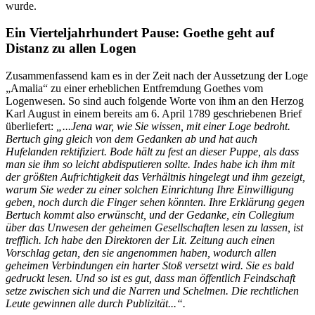
wurde.
Ein Vierteljahrhundert Pause: Goethe geht auf
Distanz zu allen Logen
Zusammenfassend kam es in der Zeit nach der Aussetzung der Loge
„Amalia“ zu einer erheblichen Entfremdung Goethes vom
Logenwesen. So sind auch folgende Worte von ihm an den Herzog
Karl August in einem bereits am 6. April 1789 geschriebenen Brief
überliefert:
„...Jena war, wie Sie wissen, mit einer Loge bedroht.
Bertuch ging gleich von dem Gedanken ab und hat auch
Hufelanden rektifiziert. Bode hält zu fest an dieser Puppe, als dass
man sie ihm so leicht abdisputieren sollte. Indes habe ich ihm mit
der größten Aufrichtigkeit das Verhältnis hingelegt und ihm gezeigt,
warum Sie weder zu einer solchen Einrichtung Ihre Einwilligung
geben, noch durch die Finger sehen könnten. Ihre Erklärung gegen
Bertuch kommt also erwünscht, und der Gedanke, ein Collegium
über das Unwesen der geheimen Gesellschaften lesen zu lassen, ist
trefflich. Ich habe den Direktoren der Lit. Zeitung auch einen
Vorschlag getan, den sie angenommen haben, wodurch allen
geheimen Verbindungen ein harter Stoß versetzt wird. Sie es bald
gedruckt lesen. Und so ist es gut, dass man öffentlich Feindschaft
setze zwischen sich und die Narren und Schelmen. Die rechtlichen
Leute gewinnen alle durch Publizität...“.