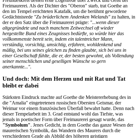
Freundeskreis dessen erste Logenrede über Zweck und Geist der
Freimaurerei. Als der Dichter des "Oberon" starb, trat Goethe an
den im Tempel errichteten Katafalk, um die berühmt gewordene
Gedächtnisrede
"Zu brüderlichem Andenken Wielands"
zu halten, in
der er den Satz über die Freimaurerei prägte:
"...wenn dieser
altgegründete und nach manchem Zeitwechsel oft wieder
hergestellte Bund eines Zeugnisses bedürfte, so würde hier das
vollkommenste bereit sein, indem ein talentreicher Mann,
verständig, vorsichtig, umsichtig, erfahren, wohldenkend und
mäßig, bei uns seines gleichen zu finden glaubte, sich bei uns in
einer Gesellschaft fühlte, die er, der besten gewohnt, als Vollendung
seiner menschlichen und geselligen Wünsche so gern
anerkannte...".
Und doch: Mit dem Herzen und mit Rat und Tat
bleibt er dabei
Stärksten Eindruck machte auf Goethe die Meistererhebung des in
die "Amalia" eingetretenen russischen Obersten Geismar, der
Weimar vor einem französischen Überfall bewahrt hatte. Denn nach
dieser Tempelarbeit im 3. Grad entstand wohl das Tiefste, was
jemals in poetischer Form über Freimaurerei gesagt wurde, das
"Symbolum"
. Jenes Gedicht, in dem Goethe das ganze Wesen der
maurerischen Symbolik, das Wandern des Maurers durch die
verschiedenen Grade als Abbild des höheren geistigen