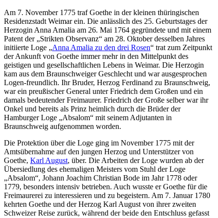
Am 7. November 1775 traf Goethe in der kleinen thüringischen
Residenzstadt Weimar ein. Die anlässlich des 25. Geburtstages der
Herzogin Anna Amalia am 26. Mai 1764 gegründete und mit einem
Patent der „Strikten Observanz“ am 28. Oktober desselben Jahres
initiierte Loge „
Anna Amalia zu den drei Rosen
“ trat zum Zeitpunkt
der Ankunft von Goethe immer mehr in den Mittelpunkt des
geistigen und gesellschaftlichen Lebens in Weimar. Die Herzogin
kam aus dem Braunschweiger Geschlecht und war ausgesprochen
Logen-freundlich. Ihr Bruder, Herzog Ferdinand zu Braunschweig,
war ein preußischer General unter Friedrich dem Großen und ein
damals bedeutender Freimaurer. Friedrich der Große selber war ihr
Onkel und bereits als Prinz heimlich durch die Brüder der
Hamburger Loge „Absalom“ mit seinem Adjutanten in
Braunschweig aufgenommen worden.
Die Protektion über die Loge ging im November 1775 mit der
Amtsübernahme auf den jungen Herzog und Unterstützer von
Goethe,
Karl August
, über. Die Arbeiten der Loge wurden ab der
Übersiedlung des ehemaligen Meisters vom Stuhl der Loge
„Absalom“, Johann Joachim Christian Bode im Jahr 1778 oder
1779, besonders intensiv betrieben. Auch wusste er Goethe für die
Freimaurerei zu interessieren und zu begeistern. Am 7. Januar 1780
kehrten Goethe und der Herzog Karl August von ihrer zweiten
Schweizer Reise zurück, während der beide den Entschluss gefasst