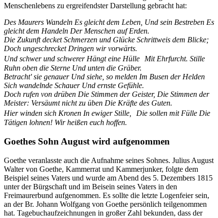
Menschenlebens zu ergreifendster Darstellung gebracht hat:
Des Maurers Wandeln Es gleicht dem Leben, Und sein Bestreben Es
gleicht dem Handeln Der Menschen auf Erden.
Die Zukunft decket Schmerzen und Glücke Schrittweis dem Blicke;
Doch ungeschrecket Dringen wir vorwärts.
Und schwer und schwerer Hängt eine Hülle Mit Ehrfurcht. Stille
Ruhn oben die Sterne Und unten die Gräber.
Betracht' sie genauer Und siehe, so melden Im Busen der Helden
Sich wandelnde Schauer Und ernste Gefühle.
Doch rufen von drüben Die Stimmen der Geister, Die Stimmen der
Meister: Versäumt nicht zu üben Die Kräfte des Guten.
Hier winden sich Kronen In ewiger Stille, Die sollen mit Fülle Die
Tätigen lohnen! Wir heißen euch hoffen.
Goethes Sohn August wird aufgenommen
Goethe veranlasste auch die Aufnahme seines Sohnes. Julius August
Walter von Goethe, Kammerrat und Kammerjunker, folgte dem
Beispiel seines Vaters und wurde am Abend des 5. Dezembers 1815
unter der Bürgschaft und im Beisein seines Vaters in den
Freimaurerbund aufgenommen. Es sollte die letzte Logenfeier sein,
an der Br. Johann Wolfgang von Goethe persönlich teilgenommen
hat. Tagebuchaufzeichnungen in großer Zahl bekunden, dass der