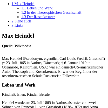
1
Max Heindel
1.1
Leben und Werk
1.2
In der Theosophischen Gesellschaft
1.3
Der Rosenkreuzer
2
Siehe auch
3
Links
Max Heindel
Quelle: Wikipedia
Max Heindel (Pseudonym, eigentlich Carl Louis Fredrik Grasshoff)
(* 23. Juli 1865 in Aarhus, Dänemark; † 6. Januar 1919 in
Oceanside, Kalifornien, USA) war ein dänisch/US-amerikanischer
Autor, Theosoph und Rosenkreuzer. Er war der Begründer der
rosenkreuzerischen Schule Rosicrucian Fellowship.
Leben und Werk
Kindheit, Ehen, Kinder, Berufe
Heindel wurde am 23. Juli 1865 in Aarhus als erster von zwei
Söhnen von Francois L. von Grasshoff (1838–1872) und Anna