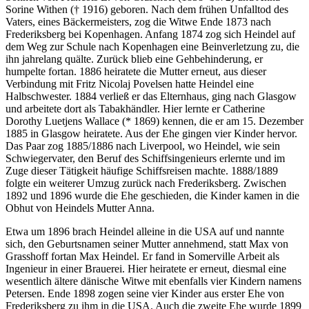
Sorine Withen († 1916) geboren. Nach dem frühen Unfalltod des
Vaters, eines Bäckermeisters, zog die Witwe Ende 1873 nach
Frederiksberg bei Kopenhagen. Anfang 1874 zog sich Heindel auf
dem Weg zur Schule nach Kopenhagen eine Beinverletzung zu, die
ihn jahrelang quälte. Zurück blieb eine Gehbehinderung, er
humpelte fortan. 1886 heiratete die Mutter erneut, aus dieser
Verbindung mit Fritz Nicolaj Povelsen hatte Heindel eine
Halbschwester. 1884 verließ er das Elternhaus, ging nach Glasgow
und arbeitete dort als Tabakhändler. Hier lernte er Catherine
Dorothy Luetjens Wallace (* 1869) kennen, die er am 15. Dezember
1885 in Glasgow heiratete. Aus der Ehe gingen vier Kinder hervor.
Das Paar zog 1885/1886 nach Liverpool, wo Heindel, wie sein
Schwiegervater, den Beruf des Schiffsingenieurs erlernte und im
Zuge dieser Tätigkeit häufige Schiffsreisen machte. 1888/1889
folgte ein weiterer Umzug zurück nach Frederiksberg. Zwischen
1892 und 1896 wurde die Ehe geschieden, die Kinder kamen in die
Obhut von Heindels Mutter Anna.
Etwa um 1896 brach Heindel alleine in die USA auf und nannte
sich, den Geburtsnamen seiner Mutter annehmend, statt Max von
Grasshoff fortan Max Heindel. Er fand in Somerville Arbeit als
Ingenieur in einer Brauerei. Hier heiratete er erneut, diesmal eine
wesentlich ältere dänische Witwe mit ebenfalls vier Kindern namens
Petersen. Ende 1898 zogen seine vier Kinder aus erster Ehe von
Frederiksberg zu ihm in die USA. Auch die zweite Ehe wurde 1899