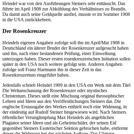
Heindel war von den Ausführungen Steiners sehr enttäuscht. Das
führte im April 1908 zur Abkühlung des Verhältnisses zu Brandis.
Da damit auch seine Geldquelle ausfiel, musste er im Sommer 1908
in die USA zurückkehren.
Der Rosenkreuzer
Heindels eigenen Angaben zufolge soll ihn im April/Mai 1908 in
Deutschland ein älterer Bruder der Rosenkreuzer aufgesucht haben
und ihn, nach einer bestandenen Prüfung, einer Einweihung
unterzogen haben. Dieser ersten rosenkreuzerischen Initiation sollen
später in den USA noch weitere gefolgt sein. Anderen Angaben
zufolge soll Franz Hartmann ihn in dieser Zeit in das
Rosenkreuzertum eingeführt haben.
Jedenfalls schrieb Heindel 1909 in den USA ein Werk mit dem Titel
Die Weltanschauung der Rosenkreuzer oder mystisches
Christentum. Dieses stellt eine Mischung original theosophischer
Lehren und Ideen aus den Veröffentlichungen Steiners dar. Die
englische Erstausgabe des Werkes enthielt noch eine Widmung, in
der eindeutig auf Rudolf Steiner hingewiesen wird. Nach Steiners
öffentlicher Verunglimpfung Max Heindels als angeblichen
Plagiator seiner Ideen und als Geheimschüler, der seinen Eid
gegenüber Steiners Esoterischer Sektion gebrochen habe, entfernte
dieser die Widmung bei der nächsten Auflage. Das Christus-