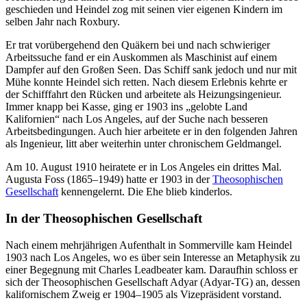
geschieden und Heindel zog mit seinen vier eigenen Kindern im
selben Jahr nach Roxbury.
Er trat vorübergehend den Quäkern bei und nach schwieriger
Arbeitssuche fand er ein Auskommen als Maschinist auf einem
Dampfer auf den Großen Seen. Das Schiff sank jedoch und nur mit
Mühe konnte Heindel sich retten. Nach diesem Erlebnis kehrte er
der Schifffahrt den Rücken und arbeitete als Heizungsingenieur.
Immer knapp bei Kasse, ging er 1903 ins „gelobte Land
Kalifornien“ nach Los Angeles, auf der Suche nach besseren
Arbeitsbedingungen. Auch hier arbeitete er in den folgenden Jahren
als Ingenieur, litt aber weiterhin unter chronischem Geldmangel.
Am 10. August 1910 heiratete er in Los Angeles ein drittes Mal.
Augusta Foss (1865–1949) hatte er 1903 in der
Theosophischen
Gesellschaft
kennengelernt. Die Ehe blieb kinderlos.
In der Theosophischen Gesellschaft
Nach einem mehrjährigen Aufenthalt in Sommerville kam Heindel
1903 nach Los Angeles, wo es über sein Interesse an Metaphysik zu
einer Begegnung mit Charles Leadbeater kam. Daraufhin schloss er
sich der Theosophischen Gesellschaft Adyar (Adyar-TG) an, dessen
kalifornischem Zweig er 1904–1905 als Vizepräsident vorstand.