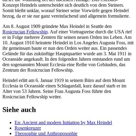
Konzept Heindels unterscheidet sich deutlich von dem Steiners.
Somit bleibt unklar, worauf Steiner seine Vorwürfe gegen Heindel
bezog, da er sie nur ganz vereinfachend und allgemein formulierte.
Am 8. August 1909 gründete Max Heindel in Seattle den
Rosicrucian Fellowship
. Auf einer Vortragsreise durch die USA rief
er in Folge mehrere Zentren für seinen neuen Orden ins Leben. Am
10. August 1910 heiratete Heindel in Los Angeles Augusta Foss, mit
ihr gemeinsam baute er nun den Orden weiter aus. Ein passendes
Gelände für das zukünftige Hauptquartier wurde am 3. Mai 1911 in
Oceanside angekauft. In den folgenden Jahren entstanden rund um
den sogenannten Mount Ecclesia eine Reihe von Gebäuden, das
Zentrum der Rosicrucian Fellowship.
Heindel erlitt am 6. Januar 1919 in seinem Büro auf dem Mount
Ecclesia in Oceanside einen Schlaganfall, kurz darauf starb er im
Alter von 53 Jahren. Seine Frau Augusta Foss führte den
Rosicrucian Fellowship weiter.
Siehe auch
En: Ancient and modern Initiation by Max Heindel‎
Rosenkreuzer
Theosophie und Anthroposophie