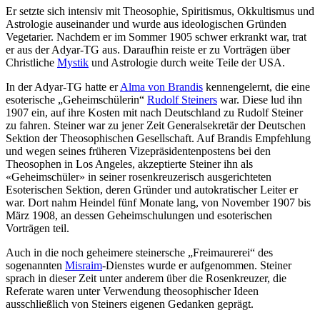
Er setzte sich intensiv mit Theosophie, Spiritismus, Okkultismus und
Astrologie auseinander und wurde aus ideologischen Gründen
Vegetarier. Nachdem er im Sommer 1905 schwer erkrankt war, trat
er aus der Adyar-TG aus. Daraufhin reiste er zu Vorträgen über
Christliche
Mystik
und Astrologie durch weite Teile der USA.
In der Adyar-TG hatte er
Alma von Brandis
kennengelernt, die eine
esoterische „Geheimschülerin“
Rudolf Steiners
war. Diese lud ihn
1907 ein, auf ihre Kosten mit nach Deutschland zu Rudolf Steiner
zu fahren. Steiner war zu jener Zeit Generalsekretär der Deutschen
Sektion der Theosophischen Gesellschaft. Auf Brandis Empfehlung
und wegen seines früheren Vizepräsidentenpostens bei den
Theosophen in Los Angeles, akzeptierte Steiner ihn als
«Geheimschüler» in seiner rosenkreuzerisch ausgerichteten
Esoterischen Sektion, deren Gründer und autokratischer Leiter er
war. Dort nahm Heindel fünf Monate lang, von November 1907 bis
März 1908, an dessen Geheimschulungen und esoterischen
Vorträgen teil.
Auch in die noch geheimere steinersche „Freimaurerei“ des
sogenannten
Misraim
-Dienstes wurde er aufgenommen. Steiner
sprach in dieser Zeit unter anderem über die Rosenkreuzer, die
Referate waren unter Verwendung theosophischer Ideen
ausschließlich von Steiners eigenen Gedanken geprägt.