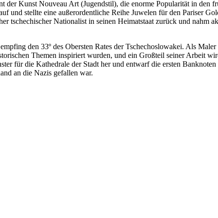
der Kunst Nouveau Art (Jugendstil), die enorme Popularität in den frü
uf und stellte eine außerordentliche Reihe Juwelen für den Pariser G
icher tschechischer Nationalist in seinen Heimatstaat zurück und nahm 
nd empfing den 33º des Obersten Rates der Tschechoslowakei. Als Male
 historischen Themen inspiriert wurden, und ein Großteil seiner Arbe
nster für die Kathedrale der Stadt her und entwarf die ersten Banknote
and an die Nazis gefallen war.