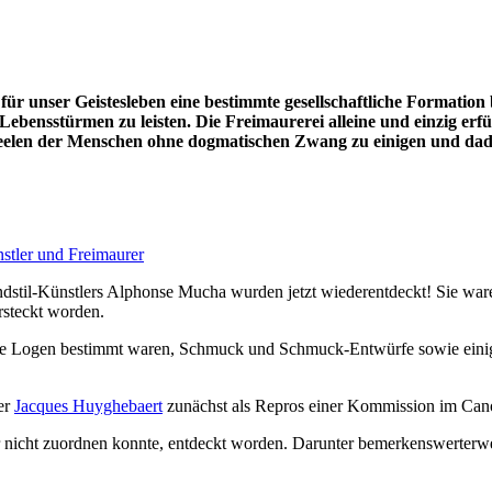
für unser Geistesleben eine bestimmte gesellschaftliche Formation 
n Lebensstürmen zu leisten. Die Freimaurerei alleine und einzig e
e Seelen der Menschen ohne dogmatischen Zwang zu einigen und dad
stler und Freimaurer
ndstil-Künstlers Alphonse Mucha wurden jetzt wiederentdeckt! Sie ware
rsteckt worden.
sche Logen bestimmt waren, Schmuck und Schmuck-Entwürfe sowie ein
er
Jacques Huyghebaert
zunächst als Repros einer Kommission im Cano
r nicht zuordnen konnte, entdeckt worden. Darunter bemerkenswerterwe