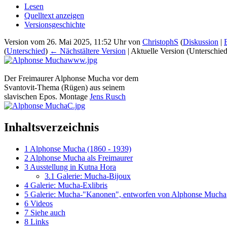
Lesen
Quelltext anzeigen
Versionsgeschichte
Version vom 26. Mai 2025, 11:52 Uhr von
ChristophS
(
Diskussion
|
(
Unterschied
)
← Nächstältere Version
| Aktuelle Version (Unterschie
Der Freimaurer Alphonse Mucha vor dem
Svantovit-Thema (Rügen) aus seinem
slavischen Epos. Montage
Jens Rusch
Inhaltsverzeichnis
1
Alphonse Mucha (1860 - 1939)
2
Alphonse Mucha als Freimaurer
3
Ausstellung in Kutna Hora
3.1
Galerie: Mucha-Bijoux
4
Galerie: Mucha-Exlibris
5
Galerie: Mucha-"Kanonen", entworfen von Alphonse Mucha
6
Videos
7
Siehe auch
8
Links