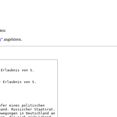
ten:
n
“ angehören.