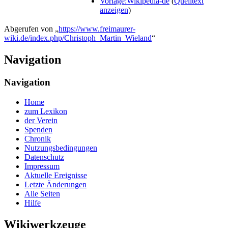
Vorlage:Wikipedia-de
(
Quelltext
anzeigen
)
Abgerufen von „
https://www.freimaurer-
wiki.de/index.php/Christoph_Martin_Wieland
“
Navigation
Navigation
Home
zum Lexikon
der Verein
Spenden
Chronik
Nutzungsbedingungen
Datenschutz
Impressum
Aktuelle Ereignisse
Letzte Änderungen
Alle Seiten
Hilfe
Wikiwerkzeuge