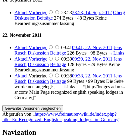
Aktuell
Vorherige
23:53
23:53, 14. Sep. 2012
‎
Oberg
Diskussion
Beiträge
‎
274 Bytes
+48 Bytes
‎
Keine
Bearbeitungszusammenfassung
22. November 2011
Aktuell
Vorherige
09:41
09:41, 22. Nov. 2011
‎
Jens
Rusch
Diskussion
Beiträge
‎
226 Bytes
+98 Bytes
‎
→‎Links
Aktuell
Vorherige
09:39
09:39, 22. Nov. 2011
‎
Jens
Rusch
Diskussion
Beiträge
‎
128 Bytes
+29 Bytes
‎
Keine
Bearbeitungszusammenfassung
Aktuell
Vorherige
09:38
09:38, 22. Nov. 2011
‎
Jens
Rusch
Diskussion
Beiträge
‎
99 Bytes
+99 Bytes
‎
Die Seite
wurde neu angelegt: „ == Links == *[http://lodges.adams-
sr.com/ Main Page recognized english speaking lodges in
Germany]“
Abgerufen von „
https://www.freimaurer-wiki.de/index.php?
title=En:Recognized_English_speaking_lodges_in_Germany
“
Navigation