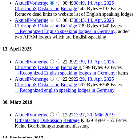
Aktuell
Vorherige
08:49
08:49, 14. Apr. 2025
ChristophS
Diskussion
Beiträge
‎
542 Bytes
−197 Bytes
Remove dead links to website list of English speaking lodges
Aktuell
Vorherige
08:43
08:43, 14. Apr. 2025
ChristophS
Diskussion
Beiträge
‎
739 Bytes
+140 Bytes
→‎Recognized English speaking lodges in Germany
:
added
two AFAM lodges which are English-speaking
13. April 2025
Aktuell
Vorherige
22:39
22:39, 13. Apr. 2025
ChristophS
Diskussion
Beiträge
‎
K
599 Bytes
+2 Bytes
→‎Recognized English speaking lodges in Germany
:
items
Aktuell
Vorherige
22:29
22:29, 13. Apr. 2025
ChristophS
Diskussion
Beiträge
‎
597 Bytes
+268 Bytes
→‎Recognized english speaking lodges in Germany
30. März 2019
Aktuell
Vorherige
13:27
13:27, 30. Mär. 2019
Urbantactics
Diskussion
Beiträge
‎
K
329 Bytes
+55 Bytes
Keine Bearbeitungszusammenfassung
14. September 2012