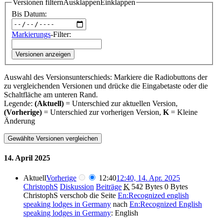
Versionen filtern
Ausklappen
Einklappen
Bis Datum:
Markierungs
-Filter:
Versionen anzeigen
Auswahl des Versionsunterschieds: Markiere die Radiobuttons der
zu vergleichenden Versionen und drücke die Eingabetaste oder die
Schaltfläche am unteren Rand.
Legende:
(Aktuell)
= Unterschied zur aktuellen Version,
(Vorherige)
= Unterschied zur vorherigen Version,
K
= Kleine
Änderung
14. April 2025
Aktuell
Vorherige
12:40
12:40, 14. Apr. 2025
ChristophS
Diskussion
Beiträge
‎
K
542 Bytes
0 Bytes
ChristophS verschob die Seite
En:Recognized english
speaking lodges in Germany
nach
En:Recognized English
speaking lodges in Germany
: English