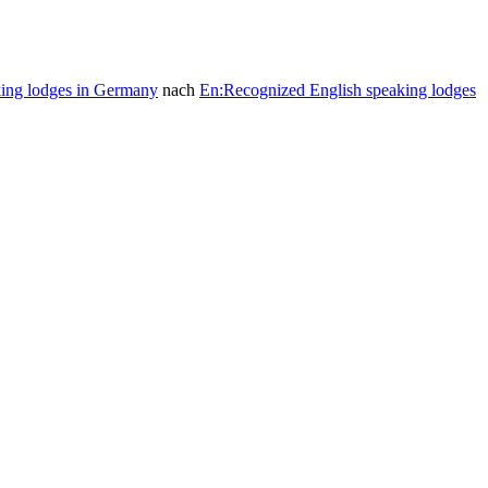
king lodges in Germany
nach
En:Recognized English speaking lodges