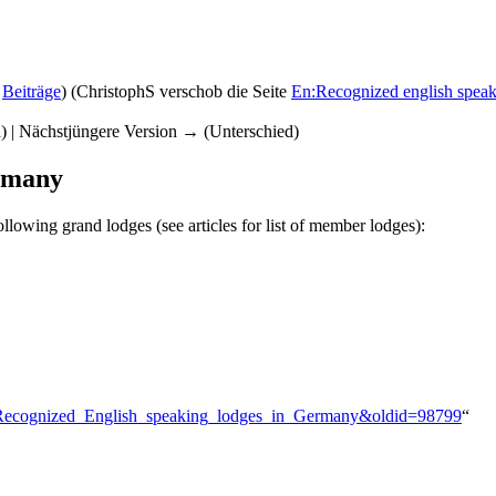
|
Beiträge
)
(ChristophS verschob die Seite
En:Recognized english spea
d) | Nächstjüngere Version → (Unterschied)
ermany
lowing grand lodges (see articles for list of member lodges):
En:Recognized_English_speaking_lodges_in_Germany&oldid=98799
“