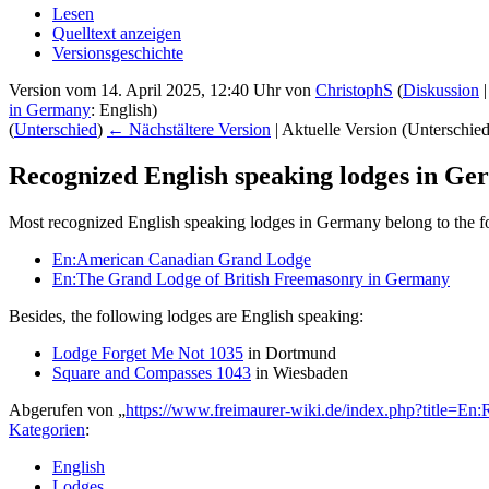
Lesen
Quelltext anzeigen
Versionsgeschichte
Version vom 14. April 2025, 12:40 Uhr von
ChristophS
(
Diskussion
in Germany
: English)
(
Unterschied
)
← Nächstältere Version
| Aktuelle Version (Unterschie
Recognized English speaking lodges in G
Most recognized English speaking lodges in Germany belong to the fol
En:American Canadian Grand Lodge
En:The Grand Lodge of British Freemasonry in Germany
Besides, the following lodges are English speaking:
Lodge Forget Me Not 1035
in Dortmund
Square and Compasses 1043
in Wiesbaden
Abgerufen von „
https://www.freimaurer-wiki.de/index.php?title=
Kategorien
:
English
Lodges