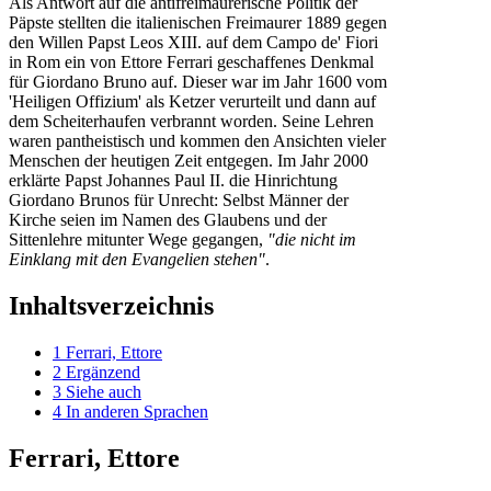
Als Antwort auf die antifreimaurerische Politik der
Päpste stellten die italienischen Freimaurer 1889 gegen
den Willen Papst Leos XIII. auf dem Campo de' Fiori
in Rom ein von Ettore Ferrari geschaffenes Denkmal
für Giordano Bruno auf. Dieser war im Jahr 1600 vom
'Heiligen Offizium' als Ketzer verurteilt und dann auf
dem Scheiterhaufen verbrannt worden. Seine Lehren
waren pantheistisch und kommen den Ansichten vieler
Menschen der heutigen Zeit entgegen. Im Jahr 2000
erklärte Papst Johannes Paul II. die Hinrichtung
Giordano Brunos für Unrecht: Selbst Männer der
Kirche seien im Namen des Glaubens und der
Sittenlehre mitunter Wege gegangen,
"die nicht im
Einklang mit den Evangelien stehen"
.
Inhaltsverzeichnis
1
Ferrari, Ettore
2
Ergänzend
3
Siehe auch
4
In anderen Sprachen
Ferrari, Ettore