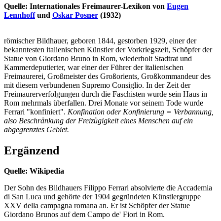
Quelle: Internationales Freimaurer-Lexikon von
Eugen
Lennhoff
und
Oskar Posner
(1932)
römischer Bildhauer, geboren 1844, gestorben 1929, einer der
bekanntesten italienischen Künstler der Vorkriegszeit, Schöpfer der
Statue von Giordano Bruno in Rom, wiederholt Stadtrat und
Kammerdeputierter, war einer der Führer der italienischen
Freimaurerei, Großmeister des Großorients, Großkommandeur des
mit diesem verbundenen Supremo Consiglio. In der Zeit der
Freimaurerverfolgungen durch die Faschisten wurde sein Haus in
Rom mehrmals überfallen. Drei Monate vor seinem Tode wurde
Ferrari "konfiniert".
Konfination oder Konfinierung = Verbannung,
also Beschränkung der Freizügigkeit eines Menschen auf ein
abgegrenztes Gebiet.
Ergänzend
Quelle: Wikipedia
Der Sohn des Bildhauers Filippo Ferrari absolvierte die Accademia
di San Luca und gehörte der 1904 gegründeten Künstlergruppe
XXV della campagna romana an. Er ist Schöpfer der Statue
Giordano Brunos auf dem Campo de' Fiori in Rom.