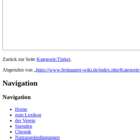
Zurück zur Seite
Kategorie:Türkei
.
Abgerufen von „
https://www.freimaurer-wiki.de/index.php/Kategorie
Navigation
Navigation
Home
zum Lexikon
der Verein
Spenden
Chronik
Nutzungsbedingungen