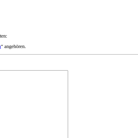
ten:
n
“ angehören.