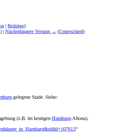
on
|
Beiträge
)
d
) |
Nächstjüngere Version →
(
Unterschied
)
mburg
gelegene Stade. Siehe:
ebung (z.B. im heutigen
Hamburg
-Altona).
Logenhäuser_in_Hamburg&oldid=107613
“