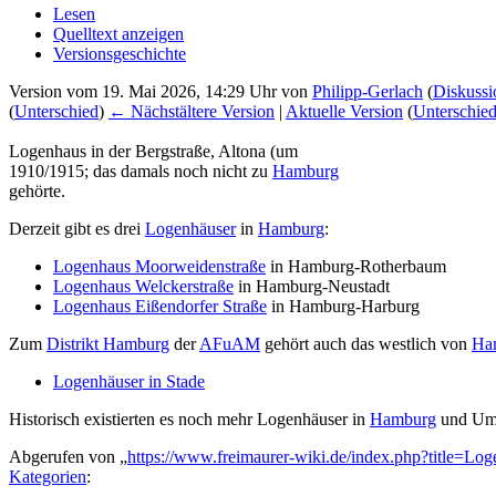
Lesen
Quelltext anzeigen
Versionsgeschichte
Version vom 19. Mai 2026, 14:29 Uhr von
Philipp-Gerlach
(
Diskussi
(
Unterschied
)
← Nächstältere Version
|
Aktuelle Version
(
Unterschie
Logenhaus in der Bergstraße, Altona (um
1910/1915; das damals noch nicht zu
Hamburg
gehörte.
Derzeit gibt es drei
Logenhäuser
in
Hamburg
:
Logenhaus Moorweidenstraße
in Hamburg-Rotherbaum
Logenhaus Welckerstraße
in Hamburg-Neustadt
Logenhaus Eißendorfer Straße
in Hamburg-Harburg
Zum
Distrikt Hamburg
der
AFuAM
gehört auch das westlich von
Ha
Logenhäuser in Stade
Historisch existierten es noch mehr Logenhäuser in
Hamburg
und Umg
Abgerufen von „
https://www.freimaurer-wiki.de/index.php?title=
Kategorien
: