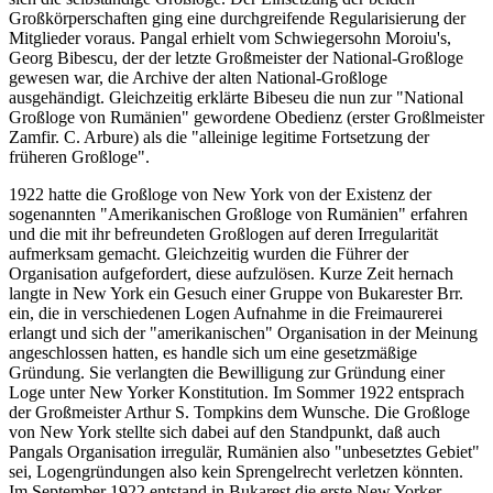
Großkörperschaften ging eine durchgreifende Regularisierung der
Mitglieder voraus. Pangal erhielt vom Schwiegersohn Moroiu's,
Georg Bibescu, der der letzte Großmeister der National-Großloge
gewesen war, die Archive der alten National-Großloge
ausgehändigt. Gleichzeitig erklärte Bibeseu die nun zur "National
Großloge von Rumänien" gewordene Obedienz (erster Großlmeister
Zamfir. C. Arbure) als die "alleinige legitime Fortsetzung der
früheren Großloge".
1922 hatte die Großloge von New York von der Existenz der
sogenannten "Amerikanischen Großloge von Rumänien" erfahren
und die mit ihr befreundeten Großlogen auf deren Irregularität
aufmerksam gemacht. Gleichzeitig wurden die Führer der
Organisation aufgefordert, diese aufzulösen. Kurze Zeit hernach
langte in New York ein Gesuch einer Gruppe von Bukarester Brr.
ein, die in verschiedenen Logen Aufnahme in die Freimaurerei
erlangt und sich der "amerikanischen" Organisation in der Meinung
angeschlossen hatten, es handle sich um eine gesetzmäßige
Gründung. Sie verlangten die Bewilligung zur Gründung einer
Loge unter New Yorker Konstitution. Im Sommer 1922 entsprach
der Großmeister Arthur S. Tompkins dem Wunsche. Die Großloge
von New York stellte sich dabei auf den Standpunkt, daß auch
Pangals Organisation irregulär, Rumänien also "unbesetztes Gebiet"
sei, Logengründungen also kein Sprengelrecht verletzen könnten.
Im September 1922 entstand in Bukarest die erste New Yorker