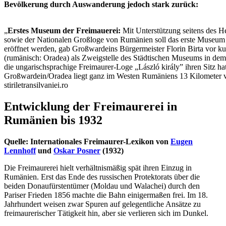
Bevölkerung durch Auswanderung jedoch stark zurück:
„
Erstes Museum der Freimauerei:
Mit Unterstützung seitens des 
sowie der Nationalen Großloge von Rumänien soll das erste Museum d
eröffnet werden, gab Großwardeins Bürgermeister Florin Birta vor 
(rumänisch: Oradea) als Zweigstelle des Städtischen Museums in dem
die ungarischsprachige Freimaurer-Loge „László király” ihren Sitz hat
Großwardein/Oradea liegt ganz im Westen Rumäniens 13 Kilometer vo
stiriletransilvaniei.ro
Entwicklung der Freimaurerei in
Rumänien bis 1932
Quelle: Internationales Freimaurer-Lexikon von
Eugen
Lennhoff
und
Oskar Posner
(1932)
Die Freimaurerei hielt verhältnismäßig spät ihren Einzug in
Rumänien. Erst das Ende des russischen Protektorats über die
beiden Donaufürstentümer (Moldau und Walachei) durch den
Pariser Frieden 1856 machte die Bahn einigermaßen frei. Im 18.
Jahrhundert weisen zwar Spuren auf gelegentliche Ansätze zu
freimaurerischer Tätigkeit hin, aber sie verlieren sich im Dunkel.