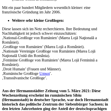
Mit ein paar hundert Mitgliedern wesentlich kleiner: eine
französische Gründung im Jahr 2006.
Weitere sehr kleine Großlogen:
Diese lassen sich im Netz recherchieren. Ihre Bedeutung und
Nachhaltigkeit ist jedoch schwer einzuschätzen:
‚National-Großloge von Rumänien’ (Marea Lojă Naţională a
României).
‚Großloge von Rumänien’ (Marea Lojă a României).
‚Nationale Vereinigte Großloge von Rumänien (Marea Lojă
Naţională Unită din România).
‚Feminine Großloge von Rumänien’ (Marea Lojă Feminină a
României).
‚Droit Humain’ (Frauen und Männer).
‚Rumänische Großloge
Umsoi
’.
‚Transsilvanische Großloge’.
Aus der Hermannstädter Zeitung vom 5. März 2021: Diese
Wochenzeitung erscheint im rumänischen Sibiu
(Hermannstadt) in deutscher Sprache, war doch Hermannstadt
historisch das politische Zentrum der Siebenbürger Sachsen; in
den letzten Jahrzehnten ging der Anteil der deutschsprachigen