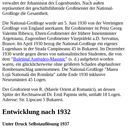
verwaltet der Johannisrat des Logenbundes. Nach außen
repräsentiert der geschäftsführende Großmeister der National-
Großloge die Gesamtheit.
Die National-Großloge wurde am 5. Juni 1930 von der Vereinigten
Großloge von England anerkannt. Ihr Großmeister ist Prinz Georg
Valentin Bibescu, Ehren-Großmeister der frühere Innenminister
Argetoianu, Zugeordner Großmeister Vizepräfekt a.D. Servatius,
Brasov. Im April 1930 bezog die National-Großloge ein eigenes
Logenhaus in der Strada Campineanu 45 in Bukarest. Im Dezember
1930 wurde gegen dieses von nationalistischen Studenten, die von
dem "
Buletinul Antijudeo-Masonic
" (s. d.) aufgehetzt worden
waren, ein glücklicherweise ohne größeren Schaden abgelaufener
Bombenanschlag unternommen. Die National-Großloge "Marea
Lojà Nationalà din România" zahlte Ende 1930 inklusive
Neurumänien 45 Logen.
Der Großorient von R. (Marele Orient al Romanici), an dessen
Spitze der Rechtsanwalt Dr. Emil Papiniu steht, umfaßt 18 Logen.
Adresse: Str. Lipscani 5 Bukarest.
Entwicklung nach 1932
Unter Druck Selbstauflösung 1937