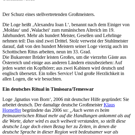
Der Schurz eines stellvertretenden Großmeisters.
Die Loge heißt ‚Alexandru Ioan I.‘, benannt nach dem Einiger von
‚Moldau‘ und ‚Walachei‘ zum rumänischen Altreich im 19.
Jahrhundert. Mehr als hundert Meister, Gesellen und Lehrlinge
nehmen teil: Das sind zwei Drittel. Stolz verweist der Stuhlmeister
darauf, daß von den hundert Meistern seiner Loge vierzig auch im
Schottischen Ritus arbeiten, neun im 33. Grad.
Die Bukarester Brüder leisten Großes, um die vierzehn Gäste aus
Österreich und einige aus anderen Ländern einzubeziehen: Auf
jeden wartet ein Kopfhörer; aus zwei Kabinen wird deutsch und
englisch übersetzt. Ein tolles Service! Und große Herzlichkeit in
allen Logen, die wir besuchten.
Ein deutsches Ritual in Timisoara/Temeswar
Loge ‚Ignatius von Born‘, 2006 mit deutscher Hilfe gegründet: Sie
arbeitet deutsch. Der damalige deutsche Großmeister
Klaus
Horneffer
begründete das 2006 so:
„Auch wenn es beim
freimaurerischen Ritual mehr auf die Handlungen ankommt als auf
die Worte, daher wird es auch weltweit verstanden, so stellt diese
deutsche Loge doch einen Bezug her zu Zeiten, in denen die
deutsche Sprache in dieser Region weit bedeutsamer war als