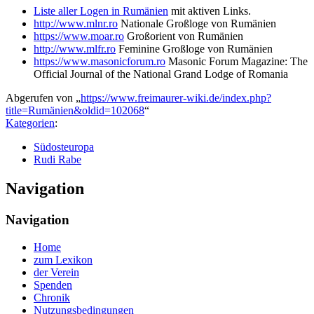
Liste aller Logen in Rumänien
mit aktiven Links.
http://www.mlnr.ro
Nationale Großloge von Rumänien
https://www.moar.ro
Großorient von Rumänien
http://www.mlfr.ro
Feminine Großloge von Rumänien
https://www.masonicforum.ro
Masonic Forum Magazine: The
Official Journal of the National Grand Lodge of Romania
Abgerufen von „
https://www.freimaurer-wiki.de/index.php?
title=Rumänien&oldid=102068
“
Kategorien
:
Südosteuropa
Rudi Rabe
Navigation
Navigation
Home
zum Lexikon
der Verein
Spenden
Chronik
Nutzungsbedingungen