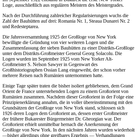
Loge, ausschließlich aus regulären Meistern des Meistergrades.
Nach der Durchführung zahlreicher Regularisierungen wuchs die
Zahl der Bauhütten auf drei: Romania Nr. 1, Steaua Dunarei Nr. 2
und Redesteptarea.
Die Jahresversammlung 1925 der Großloge von New York
bewilligte die Gründung von vier weiteren Logen und die
Zusammenfassung der sieben Bauhütten zu einer Distrikts-Großloge
unter dem Distrikts-Großmeister General Georg Solacolu. Die
Logen wurden im September 1925 vom New Yorker Alt-
Großmeister S. Nelson Sawyer in Gegenwart des
Großhistoriographen Ossian Lang eingeweiht, der schon vorher
mehrere Reisen nach Rumänien unternommen hatte.
Einige Tage später traten die bisher isoliert gebliebenen, dem Grand
Orient de France unterstehenden Logen zu einem Großorient von
Rumänien zusammen. Nachdem dieser Großorient in der Folge eine
Prinzipienerklärung annahm, die in voller übereinstimmung mit den
Grundsätzen der Großloge von New York stand, schlossen sich
1926 deren Logen dem Großorient an, dessen erster Großmeister
der frühere Bukarester Bürgermeister Dr. Gheorgian war. Der
Großorient erhielt unmittelbar hernach die Anerkennung der
Großloge von New York. In den nächsten Jahren wurden wiederholt
—bisher allerdings ohne greifbares Ergebnis — Verhandlungen