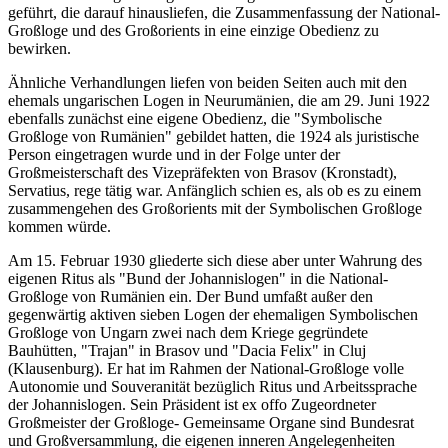
geführt, die darauf hinausliefen, die Zusammenfassung der National-
Großloge und des Großorients in eine einzige Obedienz zu
bewirken.
Ähnliche Verhandlungen liefen von beiden Seiten auch mit den
ehemals ungarischen Logen in Neurumänien, die am 29. Juni 1922
ebenfalls zunächst eine eigene Obedienz, die "Symbolische
Großloge von Rumänien" gebildet hatten, die 1924 als juristische
Person eingetragen wurde und in der Folge unter der
Großmeisterschaft des Vizepräfekten von Brasov (Kronstadt),
Servatius, rege tätig war. Anfänglich schien es, als ob es zu einem
zusammengehen des Großorients mit der Symbolischen Großloge
kommen würde.
Am 15. Februar 1930 gliederte sich diese aber unter Wahrung des
eigenen Ritus als "Bund der Johannislogen" in die National-
Großloge von Rumänien ein. Der Bund umfaßt außer den
gegenwärtig aktiven sieben Logen der ehemaligen Symbolischen
Großloge von Ungarn zwei nach dem Kriege gegründete
Bauhütten, "Trajan" in Brasov und "Dacia Felix" in Cluj
(Klausenburg). Er hat im Rahmen der National-Großloge volle
Autonomie und Souveranität bezüglich Ritus und Arbeitssprache
der Johannislogen. Sein Präsident ist ex offo Zugeordneter
Großmeister der Großloge- Gemeinsame Organe sind Bundesrat
und Großversammlung, die eigenen inneren Angelegenheiten