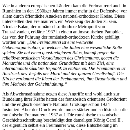
Wie in anderen europäischen Ländern kam die Freimaurerei auch in
Rumänien in den 1930iger Jahren immer mehr in die Defensive: vor
allem durch öffentliche Attacken national-orthodoxer Kreise. Diese
unterstellten den Freimaurern, ein Werkzeug der Juden zu sein.
Nicolae Balan, der rumänisch-orthodoxe Metropolit von
Transsilvanien, erklärte 1937 in einem antimasonischen Pamphlet,
das von der Führung der rumänisch-orthodoxen Kirche gebilligt
worden war:
„Die Freimaurerei ist eine weltweite
Geheimorganisation, in welcher die Juden eine wesentliche Rolle
spielen. Sie hat einen quasi-religiösen Ritus, kämpft gegen die
religiös-moralischen Vorstellungen des Christentums, gegen die
Monarchie und die nationalen Grundsätze mit dem Ziel, eine
internationale säkulare Republik zu etablieren. Die Freimaurerei ist
Ausdruck des Verfalls der Moral und der ganzen Gesellschaft. Die
Kirche verdammt die Ideen der Freimaurerei, ihre Organisation und
ihre Methode der Geheimhaltung.“
Als Abwehrmaßnahme gegen diese Angriffe und wohl auch zur
Bündelung ihrer Kräfte hatten der französisch orientierte Großorient
und die englisch orientierte National-Großloge schon 1934
fusioniert. Aber der Druck wurde immer stärker und so löste sich die
rumänische Freimaurerei 1937 auf. Die rumänische masonische
Geschichtsschreibung beschuldigt den damaligen König Carol II.,
der eigentlich selbst ein Freimaurer war, diese Entscheidung im