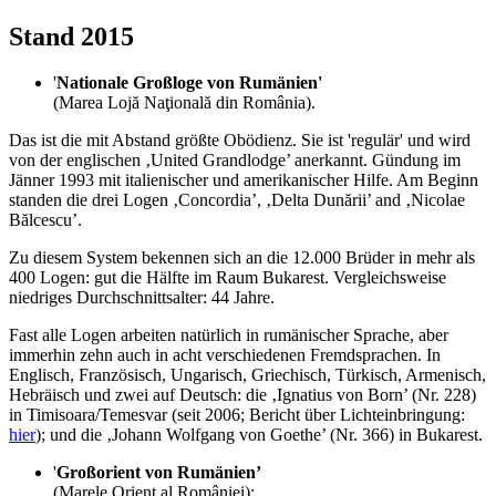
Stand 2015
'
Nationale Großloge von Rumänien'
(Marea Lojă Naţională din România).
Das ist die mit Abstand größte Obödienz. Sie ist 'regulär' und wird
von der englischen ‚United Grandlodge’ anerkannt. Gündung im
Jänner 1993 mit italienischer und amerikanischer Hilfe. Am Beginn
standen die drei Logen ‚Concordia’, ‚Delta Dunării’ and ‚Nicolae
Bălcescu’.
Zu diesem System bekennen sich an die 12.000 Brüder in mehr als
400 Logen: gut die Hälfte im Raum Bukarest. Vergleichsweise
niedriges Durchschnittsalter: 44 Jahre.
Fast alle Logen arbeiten natürlich in rumänischer Sprache, aber
immerhin zehn auch in acht verschiedenen Fremdsprachen. In
Englisch, Französisch, Ungarisch, Griechisch, Türkisch, Armenisch,
Hebräisch und zwei auf Deutsch: die ‚Ignatius von Born’ (Nr. 228)
in Timisoara/Temesvar (seit 2006; Bericht über Lichteinbringung:
hier
); und die ‚Johann Wolfgang von Goethe’ (Nr. 366) in Bukarest.
'
Großorient von Rumänien’
(Marele Orient al României):