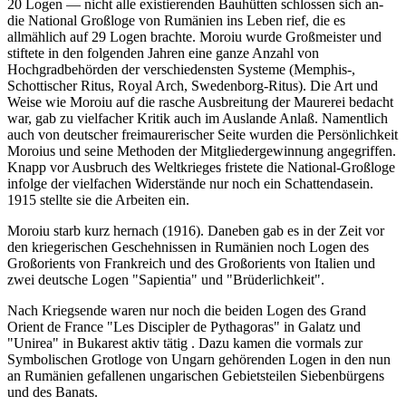
20 Logen — nicht alle existierenden Bauhütten schlossen sich an-
die National Großloge von Rumänien ins Leben rief, die es
allmählich auf 29 Logen brachte. Moroiu wurde Großmeister und
stiftete in den folgenden Jahren eine ganze Anzahl von
Hochgradbehörden der verschiedensten Systeme (Memphis-,
Schottischer Ritus, Royal Arch, Swedenborg-Ritus). Die Art und
Weise wie Moroiu auf die rasche Ausbreitung der Maurerei bedacht
war, gab zu vielfacher Kritik auch im Auslande Anlaß. Namentlich
auch von deutscher freimaurerischer Seite wurden die Persönlichkeit
Moroius und seine Methoden der Mitgliedergewinnung angegriffen.
Knapp vor Ausbruch des Weltkrieges fristete die National-Großloge
infolge der vielfachen Widerstände nur noch ein Schattendasein.
1915 stellte sie die Arbeiten ein.
Moroiu starb kurz hernach (1916). Daneben gab es in der Zeit vor
den kriegerischen Geschehnissen in Rumänien noch Logen des
Großorients von Frankreich und des Großorients von Italien und
zwei deutsche Logen "Sapientia" und "Brüderlichkeit".
Nach Kriegsende waren nur noch die beiden Logen des Grand
Orient de France "Les Discipler de Pythagoras" in Galatz und
"Unirea" in Bukarest aktiv tätig . Dazu kamen die vormals zur
Symbolischen Grotloge von Ungarn gehörenden Logen in den nun
an Rumänien gefallenen ungarischen Gebietsteilen Siebenbürgens
und des Banats.