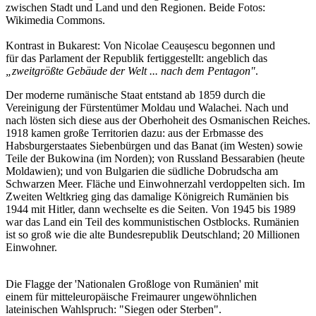
zwischen Stadt und Land und den Regionen. Beide Fotos:
Wikimedia Commons.
Kontrast in Bukarest: Von Nicolae Ceaușescu begonnen und
für das Parlament der Republik fertiggestellt: angeblich das
„zweitgrößte Gebäude der Welt ... nach dem Pentagon"
.
Der moderne rumänische Staat entstand ab 1859 durch die
Vereinigung der Fürstentümer Moldau und Walachei. Nach und
nach lösten sich diese aus der Oberhoheit des Osmanischen Reiches.
1918 kamen große Territorien dazu: aus der Erbmasse des
Habsburgerstaates Siebenbürgen und das Banat (im Westen) sowie
Teile der Bukowina (im Norden); von Russland Bessarabien (heute
Moldawien); und von Bulgarien die südliche Dobrudscha am
Schwarzen Meer. Fläche und Einwohnerzahl verdoppelten sich. Im
Zweiten Weltkrieg ging das damalige Königreich Rumänien bis
1944 mit Hitler, dann wechselte es die Seiten. Von 1945 bis 1989
war das Land ein Teil des kommunistischen Ostblocks. Rumänien
ist so groß wie die alte Bundesrepublik Deutschland; 20 Millionen
Einwohner.
Die Flagge der 'Nationalen Großloge von Rumänien' mit
einem für mitteleuropäische Freimaurer ungewöhnlichen
lateinischen Wahlspruch: "Siegen oder Sterben".