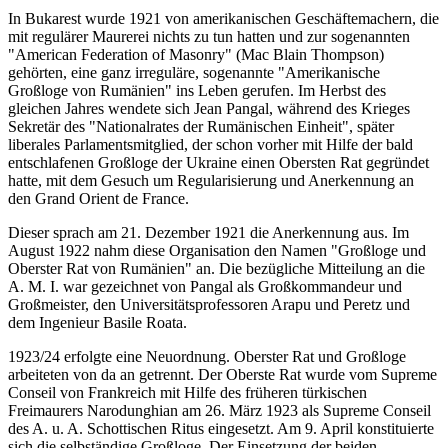
In Bukarest wurde 1921 von amerikanischen Geschäftemachern, die
mit regulärer Maurerei nichts zu tun hatten und zur sogenannten
"American Federation of Masonry" (Mac Blain Thompson)
gehörten, eine ganz irreguläre, sogenannte "Amerikanische
Großloge von Rumänien" ins Leben gerufen. Im Herbst des
gleichen Jahres wendete sich Jean Pangal, während des Krieges
Sekretär des "Nationalrates der Rumänischen Einheit", später
liberales Parlamentsmitglied, der schon vorher mit Hilfe der bald
entschlafenen Großloge der Ukraine einen Obersten Rat gegründet
hatte, mit dem Gesuch um Regularisierung und Anerkennung an
den Grand Orient de France.
Dieser sprach am 21. Dezember 1921 die Anerkennung aus. Im
August 1922 nahm diese Organisation den Namen "Großloge und
Oberster Rat von Rumänien" an. Die bezügliche Mitteilung an die
A. M. I. war gezeichnet von Pangal als Großkommandeur und
Großmeister, den Universitätsprofessoren Arapu und Peretz und
dem Ingenieur Basile Roata.
1923/24 erfolgte eine Neuordnung. Oberster Rat und Großloge
arbeiteten von da an getrennt. Der Oberste Rat wurde vom Supreme
Conseil von Frankreich mit Hilfe des früheren türkischen
Freimaurers Narodunghian am 26. März 1923 als Supreme Conseil
des A. u. A. Schottischen Ritus eingesetzt. Am 9. April konstituierte
sich die selbständige Großloge. Der Einsetzung der beiden