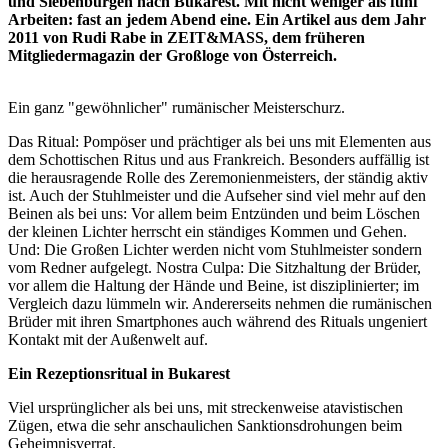
und Siebenbürgen nach Bukarest. Mit nicht weniger als fünf
Arbeiten: fast an jedem Abend eine. Ein Artikel aus dem Jahr
2011 von Rudi Rabe in ZEIT&MASS, dem früheren
Mitgliedermagazin der Großloge von Österreich.
Ein ganz "gewöhnlicher" rumänischer Meisterschurz.
Das Ritual: Pompöser und prächtiger als bei uns mit Elementen aus
dem Schottischen Ritus und aus Frankreich. Besonders auffällig ist
die herausragende Rolle des Zeremonienmeisters, der ständig aktiv
ist. Auch der Stuhlmeister und die Aufseher sind viel mehr auf den
Beinen als bei uns: Vor allem beim Entzünden und beim Löschen
der kleinen Lichter herrscht ein ständiges Kommen und Gehen.
Und: Die Großen Lichter werden nicht vom Stuhlmeister sondern
vom Redner aufgelegt. Nostra Culpa: Die Sitzhaltung der Brüder,
vor allem die Haltung der Hände und Beine, ist disziplinierter; im
Vergleich dazu lümmeln wir. Andererseits nehmen die rumänischen
Brüder mit ihren Smartphones auch während des Rituals ungeniert
Kontakt mit der Außenwelt auf.
Ein Rezeptionsritual in Bukarest
Viel ursprünglicher als bei uns, mit streckenweise atavistischen
Zügen, etwa die sehr anschaulichen Sanktionsdrohungen beim
Geheimnisverrat.