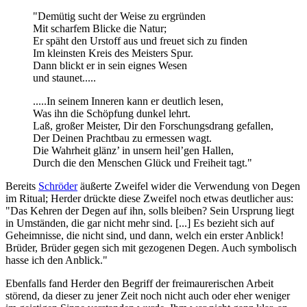
"Demütig sucht der Weise zu ergründen
Mit scharfem Blicke die Natur;
Er späht den Urstoff aus und freuet sich zu finden
Im kleinsten Kreis des Meisters Spur.
Dann blickt er in sein eignes Wesen
und staunet.....
.....In seinem Inneren kann er deutlich lesen,
Was ihn die Schöpfung dunkel lehrt.
Laß, großer Meister, Dir den Forschungsdrang gefallen,
Der Deinen Prachtbau zu ermessen wagt.
Die Wahrheit glänz’ in unsern heil’gen Hallen,
Durch die den Menschen Glück und Freiheit tagt."
Bereits
Schröder
äußerte Zweifel wider die Verwendung von Degen
im Ritual; Herder drückte diese Zweifel noch etwas deutlicher aus:
"Das Kehren der Degen auf ihn, solls bleiben? Sein Ursprung liegt
in Umständen, die gar nicht mehr sind. [...] Es bezieht sich auf
Geheimnisse, die nicht sind, und dann, welch ein erster Anblick!
Brüder, Brüder gegen sich mit gezogenen Degen. Auch symbolisch
hasse ich den Anblick."
Ebenfalls fand Herder den Begriff der freimaurerischen Arbeit
störend, da dieser zu jener Zeit noch nicht auch oder eher weniger