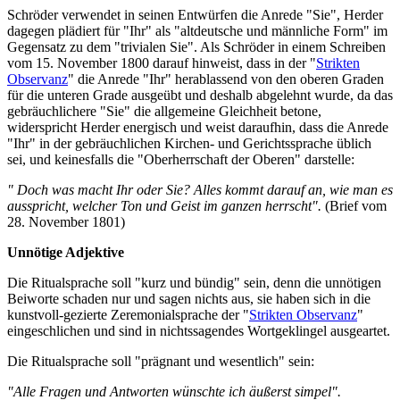
Schröder verwendet in seinen Entwürfen die Anrede "Sie", Herder
dagegen plädiert für "Ihr" als "altdeutsche und männliche Form" im
Gegensatz zu dem "trivialen Sie". Als Schröder in einem Schreiben
vom 15. November 1800 darauf hinweist, dass in der "
Strikten
Observanz
" die Anrede "Ihr" herablassend von den oberen Graden
für die unteren Grade ausgeübt und deshalb abgelehnt wurde, da das
gebräuchlichere "Sie" die allgemeine Gleichheit betone,
widerspricht Herder energisch und weist daraufhin, dass die Anrede
"Ihr" in der gebräuchlichen Kirchen- und Gerichtssprache üblich
sei, und keinesfalls die "Oberherrschaft der Oberen" darstelle:
" Doch was macht Ihr oder Sie? Alles kommt darauf an, wie man es
ausspricht, welcher Ton und Geist im ganzen herrscht".
(Brief vom
28. November 1801)
Unnötige Adjektive
Die Ritualsprache soll "kurz und bündig" sein, denn die unnötigen
Beiworte schaden nur und sagen nichts aus, sie haben sich in die
kunstvoll-gezierte Zeremonialsprache der "
Strikten Observanz
"
eingeschlichen und sind in nichtssagendes Wortgeklingel ausgeartet.
Die Ritualsprache soll "prägnant und wesentlich" sein:
"Alle Fragen und Antworten wünschte ich äußerst simpel".