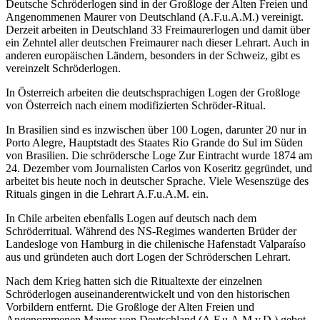
Deutsche Schröderlogen sind in der Großloge der Alten Freien und
Angenommenen Maurer von Deutschland (A.F.u.A.M.) vereinigt.
Derzeit arbeiten in Deutschland 33 Freimaurerlogen und damit über
ein Zehntel aller deutschen Freimaurer nach dieser Lehrart. Auch in
anderen europäischen Ländern, besonders in der Schweiz, gibt es
vereinzelt Schröderlogen.
In Österreich arbeiten die deutschsprachigen Logen der Großloge
von Österreich nach einem modifizierten Schröder-Ritual.
In Brasilien sind es inzwischen über 100 Logen, darunter 20 nur in
Porto Alegre, Hauptstadt des Staates Rio Grande do Sul im Süden
von Brasilien. Die schrödersche Loge Zur Eintracht wurde 1874 am
24. Dezember vom Journalisten Carlos von Koseritz gegründet, und
arbeitet bis heute noch in deutscher Sprache. Viele Wesenszüge des
Rituals gingen in die Lehrart A.F.u.A.M. ein.
In Chile arbeiten ebenfalls Logen auf deutsch nach dem
Schröderritual. Während des NS-Regimes wanderten Brüder der
Landesloge von Hamburg in die chilenische Hafenstadt Valparaíso
aus und gründeten auch dort Logen der Schröderschen Lehrart.
Nach dem Krieg hatten sich die Ritualtexte der einzelnen
Schröderlogen auseinanderentwickelt und von den historischen
Vorbildern entfernt. Die Großloge der Alten Freien und
Angenommenen Maurer von Deutschland (A.F.u.A.M.v.D.) gebot