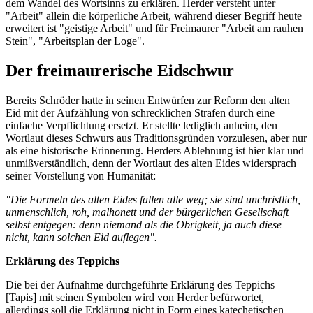
dem Wandel des Wortsinns zu erklären. Herder versteht unter
"Arbeit" allein die körperliche Arbeit, während dieser Begriff heute
erweitert ist "geistige Arbeit" und für Freimaurer "Arbeit am rauhen
Stein", "Arbeitsplan der Loge".
Der freimaurerische Eidschwur
Bereits Schröder hatte in seinen Entwürfen zur Reform den alten
Eid mit der Aufzählung von schrecklichen Strafen durch eine
einfache Verpflichtung ersetzt. Er stellte lediglich anheim, den
Wortlaut dieses Schwurs aus Traditionsgründen vorzulesen, aber nur
als eine historische Erinnerung. Herders Ablehnung ist hier klar und
unmißverständlich, denn der Wortlaut des alten Eides widersprach
seiner Vorstellung von Humanität:
"Die Formeln des alten Eides fallen alle weg; sie sind unchristlich,
unmenschlich, roh, malhonett und der bürgerlichen Gesellschaft
selbst entgegen: denn niemand als die Obrigkeit, ja auch diese
nicht, kann solchen Eid auflegen".
Erklärung des Teppichs
Die bei der Aufnahme durchgeführte Erklärung des Teppichs
[Tapis] mit seinen Symbolen wird von Herder befürwortet,
allerdings soll die Erklärung nicht in Form eines katechetischen