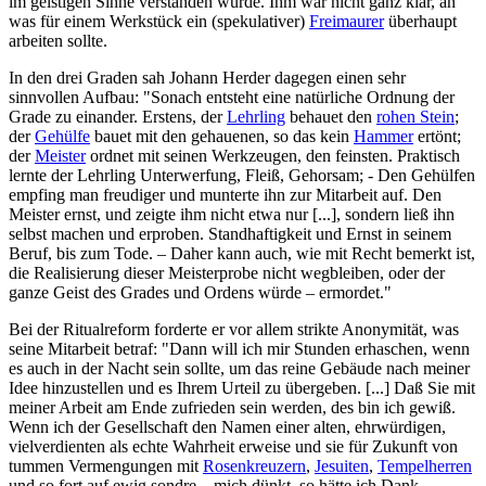
im geistigen Sinne verstanden wurde. Ihm war nicht ganz klar, an
was für einem Werkstück ein (spekulativer)
Freimaurer
überhaupt
arbeiten sollte.
In den drei Graden sah Johann Herder dagegen einen sehr
sinnvollen Aufbau: "Sonach entsteht eine natürliche Ordnung der
Grade zu einander. Erstens, der
Lehrling
behauet den
rohen Stein
;
der
Gehülfe
bauet mit den gehauenen, so das kein
Hammer
ertönt;
der
Meister
ordnet mit seinen Werkzeugen, den feinsten. Praktisch
lernte der Lehrling Unterwerfung, Fleiß, Gehorsam; - Den Gehülfen
empfing man freudiger und munterte ihn zur Mitarbeit auf. Den
Meister ernst, und zeigte ihm nicht etwa nur [...], sondern ließ ihn
selbst machen und erproben. Standhaftigkeit und Ernst in seinem
Beruf, bis zum Tode. – Daher kann auch, wie mit Recht bemerkt ist,
die Realisierung dieser Meisterprobe nicht wegbleiben, oder der
ganze Geist des Grades und Ordens würde – ermordet."
Bei der Ritualreform forderte er vor allem strikte Anonymität, was
seine Mitarbeit betraf: "Dann will ich mir Stunden erhaschen, wenn
es auch in der Nacht sein sollte, um das reine Gebäude nach meiner
Idee hinzustellen und es Ihrem Urteil zu übergeben. [...] Daß Sie mit
meiner Arbeit am Ende zufrieden sein werden, des bin ich gewiß.
Wenn ich der Gesellschaft den Namen einer alten, ehrwürdigen,
vielverdienten als echte Wahrheit erweise und sie für Zukunft von
tummen Vermengungen mit
Rosenkreuzern
,
Jesuiten
,
Tempelherren
und so fort auf ewig sondre – mich dünkt, so hätte ich Dank