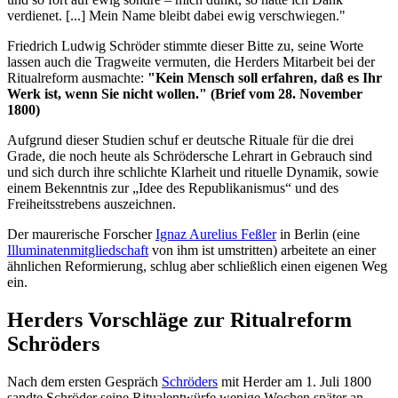
verdienet. [...] Mein Name bleibt dabei ewig verschwiegen."
Friedrich Ludwig Schröder stimmte dieser Bitte zu, seine Worte
lassen auch die Tragweite vermuten, die Herders Mitarbeit bei der
Ritualreform ausmachte:
"Kein Mensch soll erfahren, daß es Ihr
Werk ist, wenn Sie nicht wollen." (Brief vom 28. November
1800)
Aufgrund dieser Studien schuf er deutsche Rituale für die drei
Grade, die noch heute als Schrödersche Lehrart in Gebrauch sind
und sich durch ihre schlichte Klarheit und rituelle Dynamik, sowie
einem Bekenntnis zur „Idee des Republikanismus“ und des
Freiheitsstrebens auszeichnen.
Der maurerische Forscher
Ignaz Aurelius Feßler
in Berlin (eine
Illuminatenmitgliedschaft
von ihm ist umstritten) arbeitete an einer
ähnlichen Reformierung, schlug aber schließlich einen eigenen Weg
ein.
Herders Vorschläge zur Ritualreform
Schröders
Nach dem ersten Gespräch
Schröders
mit Herder am 1. Juli 1800
sandte Schröder seine Ritualentwürfe wenige Wochen später an