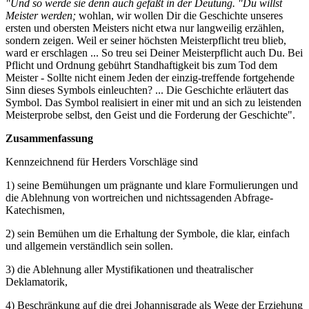
"Und so werde sie denn auch gefaßt in der Deutung. "Du willst
Meister werden;
wohlan, wir wollen Dir die Geschichte unseres
ersten und obersten Meisters nicht etwa nur langweilig erzählen,
sondern zeigen. Weil er seiner höchsten Meisterpflicht treu blieb,
ward er erschlagen ... So treu sei Deiner Meisterpflicht auch Du. Bei
Pflicht und Ordnung gebührt Standhaftigkeit bis zum Tod dem
Meister - Sollte nicht einem Jeden der einzig-treffende fortgehende
Sinn dieses Symbols einleuchten? ... Die Geschichte erläutert das
Symbol. Das Symbol realisiert in einer mit und an sich zu leistenden
Meisterprobe selbst, den Geist und die Forderung der Geschichte".
Zusammenfassung
Kennzeichnend für Herders Vorschläge sind
1) seine Bemühungen um prägnante und klare Formulierungen und
die Ablehnung von wortreichen und nichtssagenden Abfrage-
Katechismen,
2) sein Bemühen um die Erhaltung der Symbole, die klar, einfach
und allgemein verständlich sein sollen.
3) die Ablehnung aller Mystifikationen und theatralischer
Deklamatorik,
4) Beschränkung auf die drei Johannisgrade als Wege der Erziehung