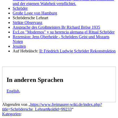
und der eigenen Wahrheit verpflichtet.
Schröder
Große Loge von Hamburg
Schrödersche Lehrart
Strikte Observanz
Ansprache des Großmeisters Br Richard Bröse 1935
Es:Los "Modernos" y su herencia alemana el Ritual Schröder
Rezension: Jens Oberheide - Schröders Geist und Mozarts
Noten
Jesuiten
Auf Hebräisch:
Il: Friedrich Ludwig Schröder Rekonstruktion
In anderen Sprachen
English
,
Abgerufen von „
https://www.freimaurer-wiki.de/index.php?
title=Schrödersche_Lehrart&oldid=99233
“
Kategorien
: