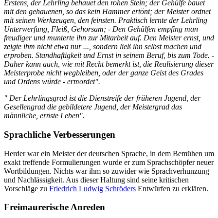
Erstens, der Lehrling behauet den rohen Stein; der Gehülfe bauet
mit den gehauenen, so das kein Hammer ertönt; der Meister ordnet
mit seinen Werkzeugen, den feinsten. Praktisch lernte der Lehrling
Unterwerfung, Fleiß, Gehorsam; - Den Gehülfen empfing man
freudiger und munterte ihn zur Mitarbeit auf. Den Meister ernst, und
zeigte ihm nicht etwa nur ..., sondern ließ ihn selbst machen und
erproben. Standhaftigkeit und Ernst in seinem Beruf, bis zum Tode. -
Daher kann auch, wie mit Recht bemerkt ist, die Realisierung dieser
Meisterprobe nicht wegbleiben, oder der ganze Geist des Grades
und Ordens würde - ermordet".
" Der Lehrlingsgrad ist die Dienstreife der früheren Jugend, der
Gesellengrad die gebildetere Jugend, der Meistergrad das
männliche, ernste Leben".
Sprachliche Verbesserungen
Herder war ein Meister der deutschen Sprache, in dem Bemühen um
exakt treffende Formulierungen wurde er zum Sprachschöpfer neuer
Wortbildungen. Nichts war ihm so zuwider wie Sprachverhunzung
und Nachlässigkeit. Aus dieser Haltung sind seine kritischen
Vorschläge zu
Friedrich Ludwig Schröders
Entwürfen zu erklären.
Freimaurerische Anreden