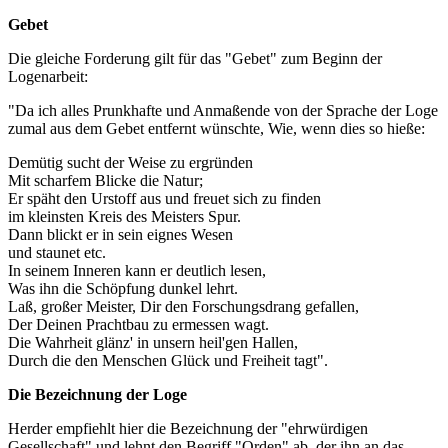
Gebet
Die gleiche Forderung gilt für das "Gebet" zum Beginn der
Logenarbeit:
"Da ich alles Prunkhafte und Anmaßende von der Sprache der Loge
zumal aus dem Gebet entfernt wünschte, Wie, wenn dies so hieße:
Demütig sucht der Weise zu ergründen
Mit scharfem Blicke die Natur;
Er späht den Urstoff aus und freuet sich zu finden
im kleinsten Kreis des Meisters Spur.
Dann blickt er in sein eignes Wesen
und staunet etc.
In seinem Inneren kann er deutlich lesen,
Was ihn die Schöpfung dunkel lehrt.
Laß, großer Meister, Dir den Forschungsdrang gefallen,
Der Deinen Prachtbau zu ermessen wagt.
Die Wahrheit glänz' in unsern heil'gen Hallen,
Durch die den Menschen Glück und Freiheit tagt".
Die Bezeichnung der Loge
Herder empfiehlt hier die Bezeichnung der "ehrwürdigen
Gesellschaft" und lehnt den Begriff "Orden" ab, der ihn an das