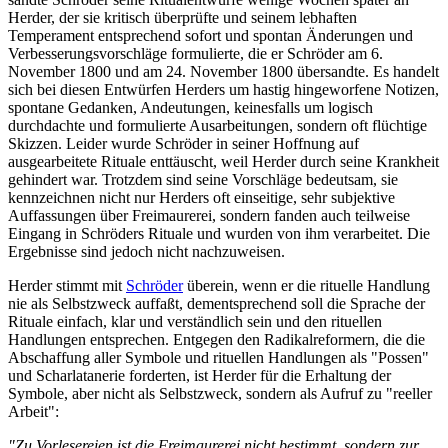
Herder, der sie kritisch überprüfte und seinem lebhaften
Temperament entsprechend sofort und spontan Änderungen und
Verbesserungsvorschläge formulierte, die er Schröder am 6.
November 1800 und am 24. November 1800 übersandte. Es handelt
sich bei diesen Entwürfen Herders um hastig hingeworfene Notizen,
spontane Gedanken, Andeutungen, keinesfalls um logisch
durchdachte und formulierte Ausarbeitungen, sondern oft flüchtige
Skizzen. Leider wurde Schröder in seiner Hoffnung auf
ausgearbeitete Rituale enttäuscht, weil Herder durch seine Krankheit
gehindert war. Trotzdem sind seine Vorschläge bedeutsam, sie
kennzeichnen nicht nur Herders oft einseitige, sehr subjektive
Auffassungen über Freimaurerei, sondern fanden auch teilweise
Eingang in Schröders Rituale und wurden von ihm verarbeitet. Die
Ergebnisse sind jedoch nicht nachzuweisen.
Herder stimmt mit
Schröder
überein, wenn er die rituelle Handlung
nie als Selbstzweck auffaßt, dementsprechend soll die Sprache der
Rituale einfach, klar und verständlich sein und den rituellen
Handlungen entsprechen. Entgegen den Radikalreformern, die die
Abschaffung aller Symbole und rituellen Handlungen als "Possen"
und Scharlatanerie forderten, ist Herder für die Erhaltung der
Symbole, aber nicht als Selbstzweck, sondern als Aufruf zu "reeller
Arbeit":
"Zu Vorlesereien ist die Freimaurerei nicht bestimmt, sondern zur