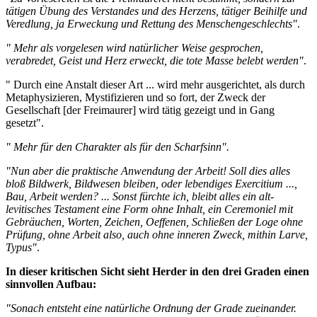
tätigen Übung des Verstandes und des Herzens, tätiger Beihilfe und
Veredlung, ja Erweckung und Rettung des Menschengeschlechts"
.
" Mehr als vorgelesen wird natürlicher Weise gesprochen,
verabredet, Geist und Herz erweckt, die tote Masse belebt werden"
.
" Durch eine Anstalt dieser Art ... wird mehr ausgerichtet, als durch
Metaphysizieren, Mystifizieren und so fort, der Zweck der
Gesellschaft [der Freimaurer] wird tätig gezeigt und in Gang
gesetzt".
" Mehr für den Charakter als für den Scharfsinn".
"Nun aber die praktische Anwendung der Arbeit! Soll dies alles
bloß Bildwerk, Bildwesen bleiben, oder lebendiges Exercitium ...,
Bau, Arbeit werden? ... Sonst fürchte ich, bleibt alles ein alt-
levitisches Testament eine Form ohne Inhalt, ein Ceremoniel mit
Gebräuchen, Worten, Zeichen, Oeffenen, Schließen der Loge ohne
Prüfung, ohne Arbeit also, auch ohne inneren Zweck, mithin Larve,
Typus"
.
In dieser kritischen Sicht sieht Herder in den drei Graden einen
sinnvollen Aufbau:
"Sonach entsteht eine natürliche Ordnung der Grade zueinander.