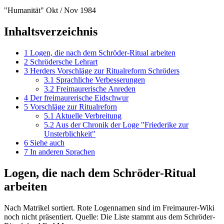
"Humanität" Okt / Nov 1984
Inhaltsverzeichnis
1
Logen, die nach dem Schröder-Ritual arbeiten
2
Schrödersche Lehrart
3
Herders Vorschläge zur Ritualreform Schröders
3.1
Sprachliche Verbesserungen
3.2
Freimaurerische Anreden
4
Der freimaurerische Eidschwur
5
Vorschläge zur Ritualreforn
5.1
Aktuelle Verbreitung
5.2
Aus der Chronik der Loge "Friederike zur
Unsterblichkeit"
6
Siehe auch
7
In anderen Sprachen
Logen, die nach dem Schröder-Ritual
arbeiten
Nach Matrikel sortiert. Rote Logennamen sind im Freimaurer-Wiki
noch nicht präsentiert. Quelle: Die Liste stammt aus dem Schröder-