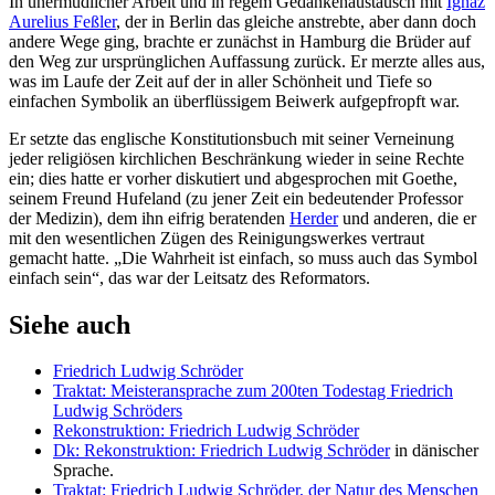
In unermüdlicher Arbeit und in regem Gedankenaustausch mit
Ignaz
Aurelius Feßler
, der in Berlin das gleiche anstrebte, aber dann doch
andere Wege ging, brachte er zunächst in Hamburg die Brüder auf
den Weg zur ursprünglichen Auffassung zurück. Er merzte alles aus,
was im Laufe der Zeit auf der in aller Schönheit und Tiefe so
einfachen Symbolik an überflüssigem Beiwerk aufgepfropft war.
Er setzte das englische Konstitutionsbuch mit seiner Verneinung
jeder religiösen kirchlichen Beschränkung wieder in seine Rechte
ein; dies hatte er vorher diskutiert und abgesprochen mit Goethe,
seinem Freund Hufeland (zu jener Zeit ein bedeutender Professor
der Medizin), dem ihn eifrig beratenden
Herder
und anderen, die er
mit den wesentlichen Zügen des Reinigungswerkes vertraut
gemacht hatte. „Die Wahrheit ist einfach, so muss auch das Symbol
einfach sein“, das war der Leitsatz des Reformators.
Siehe auch
Friedrich Ludwig Schröder
Traktat: Meisteransprache zum 200ten Todestag Friedrich
Ludwig Schröders
Rekonstruktion: Friedrich Ludwig Schröder
Dk: Rekonstruktion: Friedrich Ludwig Schröder
in dänischer
Sprache.
Traktat: Friedrich Ludwig Schröder, der Natur des Menschen