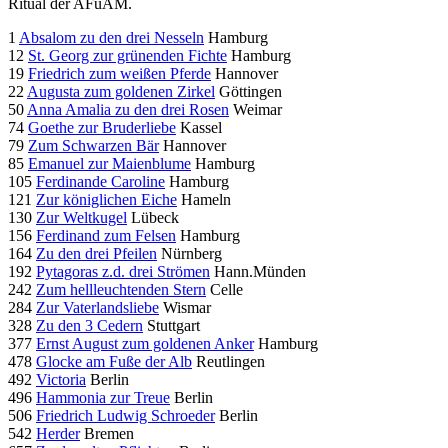
Ritual der AFuAM.
1
Absalom zu den drei Nesseln
Hamburg
12
St. Georg zur grünenden Fichte
Hamburg
19
Friedrich zum weißen Pferde
Hannover
22
Augusta zum goldenen Zirkel
Göttingen
50
Anna Amalia zu den drei Rosen
Weimar
74
Goethe zur Bruderliebe
Kassel
79
Zum Schwarzen Bär
Hannover
85
Emanuel zur Maienblume
Hamburg
105
Ferdinande Caroline
Hamburg
121
Zur königlichen Eiche
Hameln
130
Zur Weltkugel
Lübeck
156
Ferdinand zum Felsen
Hamburg
164
Zu den drei Pfeilen
Nürnberg
192
Pytagoras z.d. drei Strömen
Hann.Münden
242
Zum hellleuchtenden Stern
Celle
284
Zur Vaterlandsliebe
Wismar
328
Zu den 3 Cedern
Stuttgart
377
Ernst August zum goldenen Anker
Hamburg
478
Glocke am Fuße der Alb
Reutlingen
492
Victoria
Berlin
496
Hammonia zur Treue
Berlin
506
Friedrich Ludwig Schroeder
Berlin
542
Herder
Bremen