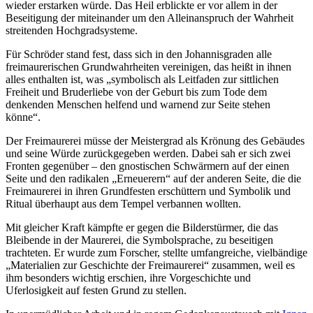
wieder erstarken würde. Das Heil erblickte er vor allem in der
Beseitigung der miteinander um den Alleinanspruch der Wahrheit
streitenden Hochgradsysteme.
Für Schröder stand fest, dass sich in den Johannisgraden alle
freimaurerischen Grundwahrheiten vereinigen, das heißt in ihnen
alles enthalten ist, was „symbolisch als Leitfaden zur sittlichen
Freiheit und Bruderliebe von der Geburt bis zum Tode dem
denkenden Menschen helfend und warnend zur Seite stehen
könne“.
Der Freimaurerei müsse der Meistergrad als Krönung des Gebäudes
und seine Würde zurückgegeben werden. Dabei sah er sich zwei
Fronten gegenüber – den gnostischen Schwärmern auf der einen
Seite und den radikalen „Erneuerern“ auf der anderen Seite, die die
Freimaurerei in ihren Grundfesten erschüttern und Symbolik und
Ritual überhaupt aus dem Tempel verbannen wollten.
Mit gleicher Kraft kämpfte er gegen die Bilderstürmer, die das
Bleibende in der Maurerei, die Symbolsprache, zu beseitigen
trachteten. Er wurde zum Forscher, stellte umfangreiche, vielbändige
„Materialien zur Geschichte der Freimaurerei“ zusammen, weil es
ihm besonders wichtig erschien, ihre Vorgeschichte und
Uferlosigkeit auf festen Grund zu stellen.