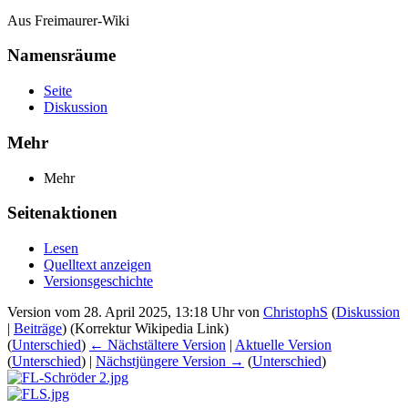
Aus Freimaurer-Wiki
Namensräume
Seite
Diskussion
Mehr
Mehr
Seitenaktionen
Lesen
Quelltext anzeigen
Versionsgeschichte
Version vom 28. April 2025, 13:18 Uhr von
ChristophS
(
Diskussion
|
Beiträge
)
(Korrektur Wikipedia Link)
(
Unterschied
)
← Nächstältere Version
|
Aktuelle Version
(
Unterschied
) |
Nächstjüngere Version →
(
Unterschied
)