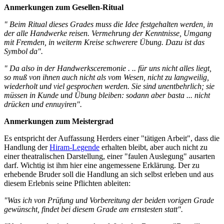
Anmerkungen zum Gesellen-Ritual
" Beim Ritual dieses Grades muss die Idee festgehalten werden, in
der alle Handwerke reisen. Vermehrung der Kenntnisse, Umgang
mit Fremden, in weiterm Kreise schwerere Übung. Dazu ist das
Symbol da".
" Da also in der Handwerksceremonie . .. für uns nicht alles liegt,
so muß von ihnen auch nicht als vom Wesen, nicht zu langweilig,
wiederholt und viel gesprochen werden. Sie sind unentbehrlich; sie
müssen in Kunde und Übung bleiben: sodann aber basta ... nicht
drücken und ennuyiren".
Anmerkungen zum Meistergrad
Es entspricht der Auffassung Herders einer "tätigen Arbeit", dass die
Handlung der
Hiram-Legende
erhalten bleibt, aber auch nicht zu
einer theatralischen Darstellung, einer "faulen Auslegung" ausarten
darf. Wichtig ist ihm hier eine angemessene Erklärung. Der zu
erhebende Bruder soll die Handlung an sich selbst erleben und aus
diesem Erlebnis seine Pflichten ableiten:
"Was ich von Prüfung und Vorbereitung der beiden vorigen Grade
gewünscht, findet bei diesem Grade am ernstesten statt".