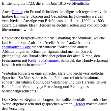
Entstehung bis 1723, die er im Jahr 1815 veröffentlichte.
Auch
Herder
, ein Freund Schröders, beteiligte sich rege durch viele
hastige Einwürfe, Skizzen und Gedanken. Im Folgenden werden
verschiedene Auszüge von Briefen aus den Jahren 1800 bis 1803
zitiert, die einige Ideen Herders beleuchten sollen und von Schröder
übernommen wurden.
Er plädierte beispielsweise für die Erhaltung der Symbole, welche
laut Herder zum Aufruf zu "reeller Arbeit" außerhalb der
spekulativen Loge
dienen würden: "Solche und andere
Abänderungen im Ritual der figurata sind meinem Zweck
gleichgültig; das Ritual selbst aber gehört der alten Kirche, den
Freimaurern mit
Kelle
,
Spitzhammer
, Schlägel; das Handwerkszeug
lasse ich mir nicht nehmen."
Weiterhin forderte er eine einfache, klare und leicht-verständliche
Sprache: "Zu Vorlesereien ist die Freimaurerei nicht bestimmt,
sondern zur tätigen Übung des Verstandes und des Herzens, tätiger
Beihilfe und Veredlung, ja Erweckung und Rettung des
Menschengeschlechts."
Das Gebet zu Beginn der Logenarbeit sollte ebenfalls in natürlicher
Weise abgefasst sein und gesprochen werden.
Herder
machte dafür
den Vorschlag: