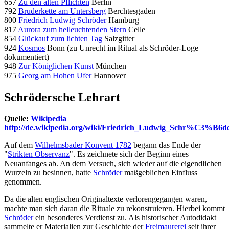
657
Zu den alten Pflichten
Berlin
792
Bruderkette am Untersberg
Berchtesgaden
800
Friedrich Ludwig Schröder
Hamburg
817
Aurora zum helleuchtenden Stern
Celle
854
Glückauf zum lichten Tag
Salzgitter
924
Kosmos
Bonn (zu Unrecht im Ritual als Schröder-Loge
dokumentiert)
948
Zur Königlichen Kunst
München
975
Georg am Hohen Ufer
Hannover
Schrödersche Lehrart
Quelle:
Wikipedia
http://de.wikipedia.org/wiki/Friedrich_Ludwig_Schr%C3%B6d
Auf dem
Wilhelmsbader Konvent 1782
begann das Ende der
"
Strikten Observanz
". Es zeichnete sich der Beginn eines
Neuanfanges ab. An dem Versuch, sich wieder auf die eigendlichen
Wurzeln zu besinnen, hatte
Schröder
maßgeblichen Einfluss
genommen.
Da die alten englischen Originaltexte verlorengegangen waren,
machte man sich daran die Rituale zu rekonstruieren. Hierbei kommt
Schröder
ein besonderes Verdienst zu. Als historischer Autodidakt
sammelte er Materialien zur Geschichte der
Freimaurerei
seit ihrer