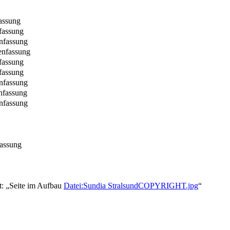
assung
fassung
nfassung
enfassung
fassung
fassung
nfassung
nfassung
nfassung
assung
t: „Seite im Aufbau
Datei:Sundia StralsundCOPYRIGHT.jpg
“