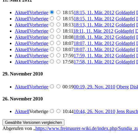
Aktuell
Vorherige
18:15
18:15, 11. Mär. 2012
‎
Goldapfel
Aktuell
Vorherige
18:15
18:15, 11. Mär. 2012
‎
Goldapfel
Aktuell
Vorherige
18:13
18:13, 11. Mär. 2012
‎
Goldapfel
Aktuell
Vorherige
18:11
18:11, 11. Mär. 2012
‎
Goldapfel
D
Aktuell
Vorherige
18:08
18:08, 11. Mär. 2012
‎
Goldapfel
Aktuell
Vorherige
18:07
18:07, 11. Mär. 2012
‎
Goldapfel
Aktuell
Vorherige
18:07
18:07, 11. Mär. 2012
‎
Goldapfel
Aktuell
Vorherige
17:59
17:59, 11. Mär. 2012
‎
Goldapfel
Aktuell
Vorherige
17:58
17:58, 11. Mär. 2012
‎
Goldapfel
29. November 2010
Aktuell
Vorherige
00:19
00:19, 29. Nov. 2010
‎
Oberg
Dis
26. November 2010
Aktuell
Vorherige
10:44
10:44, 26. Nov. 2010
‎
Jens Rusc
Abgerufen von „
https://www.freimaurer-wiki.de/index.php/Sundia_z