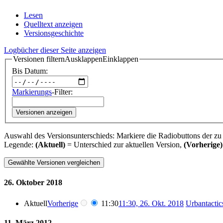
Lesen
Quelltext anzeigen
Versionsgeschichte
Logbücher dieser Seite anzeigen
Versionen filtern
Ausklappen
Einklappen
Bis Datum:
Markierungs
-Filter:
Versionen anzeigen
Auswahl des Versionsunterschieds: Markiere die Radiobuttons der zu
Legende:
(Aktuell)
= Unterschied zur aktuellen Version,
(Vorherige)
26. Oktober 2018
Aktuell
Vorherige
11:30
11:30, 26. Okt. 2018
‎
Urbantactic
11. März 2012