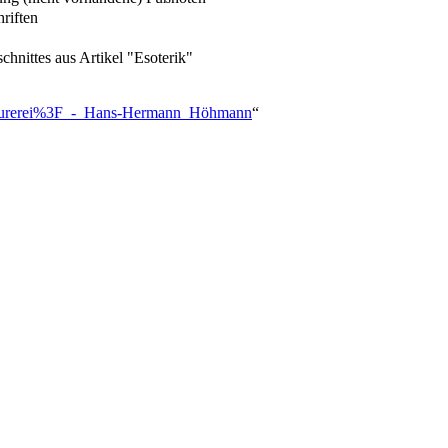
riften
hnittes aus Artikel "Esoterik"
reimaurerei%3F_-_Hans-Hermann_Höhmann
“