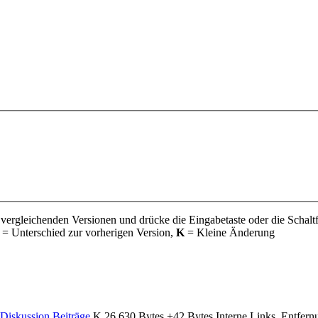
 vergleichenden Versionen und drücke die Eingabetaste oder die Schalt
= Unterschied zur vorherigen Version,
K
= Kleine Änderung
Diskussion
Beiträge
‎
K
26.630 Bytes
+42 Bytes
‎
Interne Links, Entfer