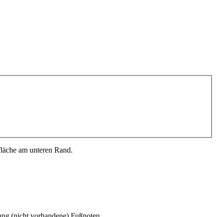
fläche am unteren Rand.
nung (nicht vorhandene) Fußnoten