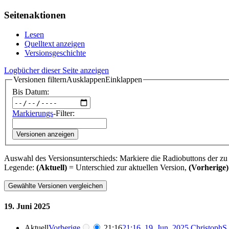
Seitenaktionen
Lesen
Quelltext anzeigen
Versionsgeschichte
Logbücher dieser Seite anzeigen
Versionen filtern
Ausklappen
Einklappen
Bis Datum:
Markierungs
-Filter:
Versionen anzeigen
Auswahl des Versionsunterschieds: Markiere die Radiobuttons der zu
Legende:
(Aktuell)
= Unterschied zur aktuellen Version,
(Vorherige)
19. Juni 2025
Aktuell
Vorherige
21:16
21:16, 19. Jun. 2025
‎
ChristophS