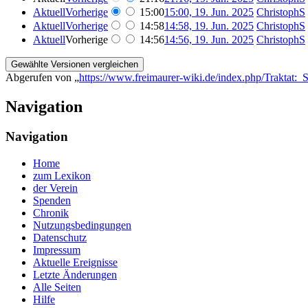
Aktuell
Vorherige
15:00
15:00, 19. Jun. 2025
‎
ChristophS
Aktuell
Vorherige
14:58
14:58, 19. Jun. 2025
‎
ChristophS
Aktuell
Vorherige
14:56
14:56, 19. Jun. 2025
‎
ChristophS
Abgerufen von „
https://www.freimaurer-wiki.de/index.php/Traktat
Navigation
Navigation
Home
zum Lexikon
der Verein
Spenden
Chronik
Nutzungsbedingungen
Datenschutz
Impressum
Aktuelle Ereignisse
Letzte Änderungen
Alle Seiten
Hilfe