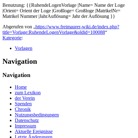
Benutzung: {{RuhendeLogenVorlage |Name= Name der Loge
|Orient= Orient der Loge |Großloge= Großloge |MatrikelNr=
Matrikel Nummer |JahrAuflösung= Jahr der Auflösung }}
Abgerufen von „
https://www.freimaurer-wiki.de/index.php?
title=Vorlage:RuhendeLogenVorlage&oldid=100088
“
Kategorie
:
Vorlagen
Navigation
Navigation
Home
zum Lexikon
der Verein
Spenden
Chronik
Nutzungsbedingungen
Datenschutz
Impressum
Aktuelle Ereignisse
Letzte Änderungen