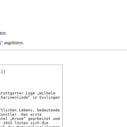
ten:
n
“ angehören.