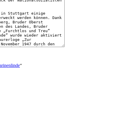
arinenlinde
“