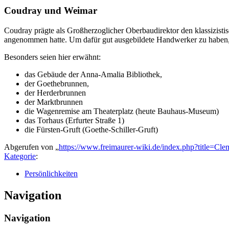
Coudray und Weimar
Coudray prägte als Großherzoglicher Oberbaudirektor den klassizist
angenommen hatte. Um dafür gut ausgebildete Handwerker zu haben, g
Besonders seien hier erwähnt:
das Gebäude der Anna-Amalia Bibliothek,
der Goethebrunnen,
der Herderbrunnen
der Marktbrunnen
die Wagenremise am Theaterplatz (heute Bauhaus-Museum)
das Torhaus (Erfurter Straße 1)
die Fürsten-Gruft (Goethe-Schiller-Gruft)
Abgerufen von „
https://www.freimaurer-wiki.de/index.php?title=
Kategorie
:
Persönlichkeiten
Navigation
Navigation