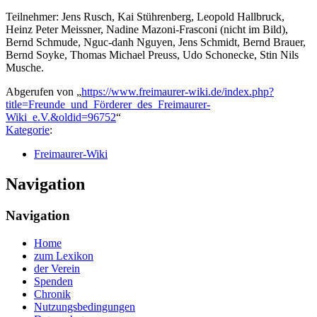
Teilnehmer: Jens Rusch, Kai Stührenberg, Leopold Hallbruck,
Heinz Peter Meissner, Nadine Mazoni-Frasconi (nicht im Bild),
Bernd Schmude, Nguc-danh Nguyen, Jens Schmidt, Bernd Brauer,
Bernd Soyke, Thomas Michael Preuss, Udo Schonecke, Stin Nils
Musche.
Abgerufen von „
https://www.freimaurer-wiki.de/index.php?
title=Freunde_und_Förderer_des_Freimaurer-
Wiki_e.V.&oldid=96752
“
Kategorie
:
Freimaurer-Wiki
Navigation
Navigation
Home
zum Lexikon
der Verein
Spenden
Chronik
Nutzungsbedingungen