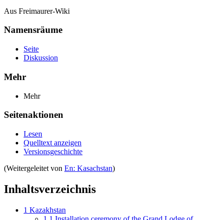
Aus Freimaurer-Wiki
Namensräume
Seite
Diskussion
Mehr
Mehr
Seitenaktionen
Lesen
Quelltext anzeigen
Versionsgeschichte
(Weitergeleitet von
En: Kasachstan
)
Inhaltsverzeichnis
1
Kazakhstan
1.1
Installation ceremony of the Grand Lodge of