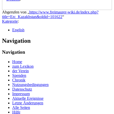
Abgerufen von „
https://www.freimaurer-wiki.de/index.php?
title=En:_Kazakhstan&oldid=101622
“
Kategorie
:
English
Navigation
Navigation
Home
zum Lexikon
der Verein
Spenden
Chronik
Nutzungsbedingungen
Datenschutz
Impressum
Aktuelle Ereignisse
Letzte Änderungen
Alle Seiten
Hilfe