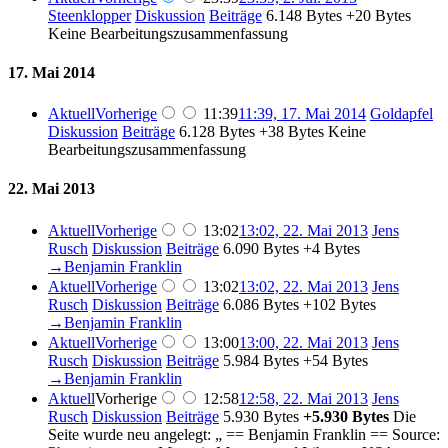
Steenklopper
Diskussion
Beiträge
‎
6.148 Bytes
+20 Bytes
Keine Bearbeitungszusammenfassung
17. Mai 2014
Aktuell
Vorherige
11:39
11:39, 17. Mai 2014
‎
Goldapfel
Diskussion
Beiträge
‎
6.128 Bytes
+38 Bytes
‎
Keine
Bearbeitungszusammenfassung
22. Mai 2013
Aktuell
Vorherige
13:02
13:02, 22. Mai 2013
‎
Jens
Rusch
Diskussion
Beiträge
‎
6.090 Bytes
+4 Bytes
→‎Benjamin Franklin
Aktuell
Vorherige
13:02
13:02, 22. Mai 2013
‎
Jens
Rusch
Diskussion
Beiträge
‎
6.086 Bytes
+102 Bytes
→‎Benjamin Franklin
Aktuell
Vorherige
13:00
13:00, 22. Mai 2013
‎
Jens
Rusch
Diskussion
Beiträge
‎
5.984 Bytes
+54 Bytes
→‎Benjamin Franklin
Aktuell
Vorherige
12:58
12:58, 22. Mai 2013
‎
Jens
Rusch
Diskussion
Beiträge
‎
5.930 Bytes
+5.930 Bytes
‎
Die
Seite wurde neu angelegt: „ == Benjamin Franklin == Source: