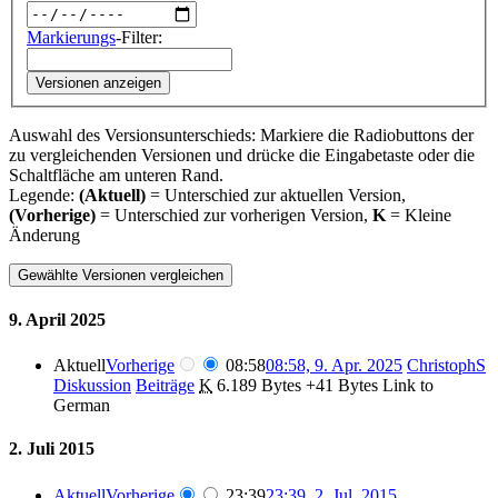
Markierungs
-Filter:
Versionen anzeigen
Auswahl des Versionsunterschieds: Markiere die Radiobuttons der
zu vergleichenden Versionen und drücke die Eingabetaste oder die
Schaltfläche am unteren Rand.
Legende:
(Aktuell)
= Unterschied zur aktuellen Version,
(Vorherige)
= Unterschied zur vorherigen Version,
K
= Kleine
Änderung
9. April 2025
Aktuell
Vorherige
08:58
08:58, 9. Apr. 2025
‎
ChristophS
Diskussion
Beiträge
‎
K
6.189 Bytes
+41 Bytes
‎
Link to
German
2. Juli 2015
Aktuell
Vorherige
23:39
23:39, 2. Jul. 2015