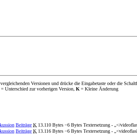
 vergleichenden Versionen und drücke die Eingabetaste oder die Schalt
= Unterschied zur vorherigen Version,
K
= Kleine Änderung
kussion
Beiträge
‎
K
13.110 Bytes
−6 Bytes
‎
Textersetzung - „</videofl
kussion
Beiträge
‎
K
13.116 Bytes
−6 Bytes
‎
Textersetzung - „<videofl