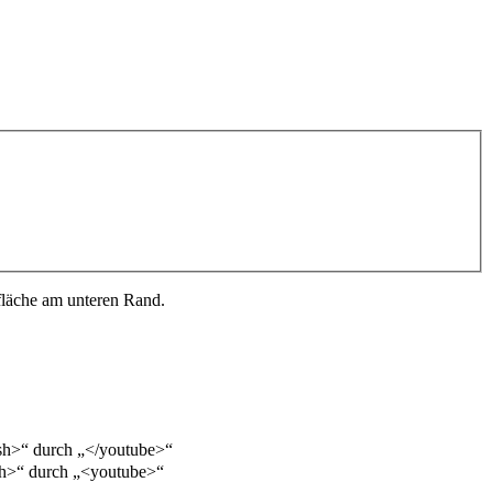
fläche am unteren Rand.
ash>“ durch „</youtube>“
ash>“ durch „<youtube>“