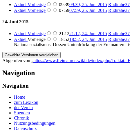
Aktuell
Vorherige
09:39
09:39, 25. Jun. 2015
‎
Rudirabe37
Aktuell
Vorherige
07:59
07:59, 25. Jun. 2015
‎
Rudirabe37
24. Juni 2015
Aktuell
Vorherige
21:12
21:12, 24. Jun. 2015
‎
Rudirabe37
Aktuell
Vorherige
18:52
18:52, 24. Jun. 2015
‎
Rudirabe37
Nationalsozialismus. Dessen Unterdrückung der Freimaurerei i
Abgerufen von „
https://www.freimaurer-wiki.de/index.php/Traktat:_
Navigation
Navigation
Home
zum Lexikon
der Verein
Spenden
Chronik
Nutzungsbedingungen
Datenschutz