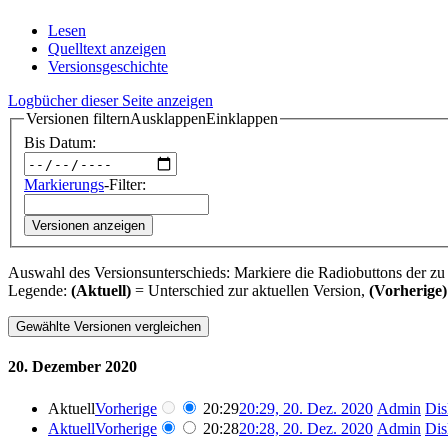
Lesen
Quelltext anzeigen
Versionsgeschichte
Logbücher dieser Seite anzeigen
Versionen filtern
Ausklappen
Einklappen
Bis Datum:
Markierungs
-Filter:
Versionen anzeigen
Auswahl des Versionsunterschieds: Markiere die Radiobuttons der zu
Legende:
(Aktuell)
= Unterschied zur aktuellen Version,
(Vorherige)
20. Dezember 2020
Aktuell
Vorherige
20:29
20:29, 20. Dez. 2020
‎
Admin
Dis
Aktuell
Vorherige
20:28
20:28, 20. Dez. 2020
‎
Admin
Dis