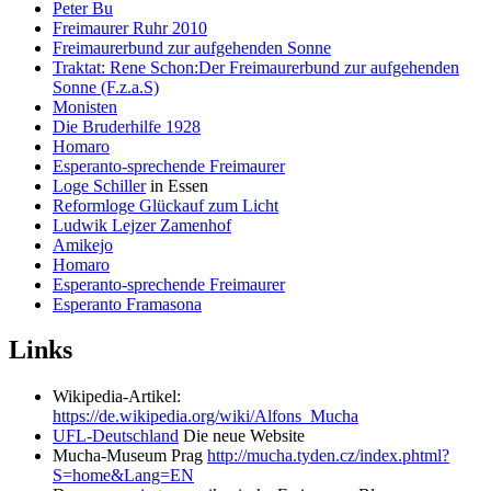
Peter Bu
Freimaurer Ruhr 2010
Freimaurerbund zur aufgehenden Sonne
Traktat: Rene Schon:Der Freimaurerbund zur aufgehenden
Sonne (F.z.a.S)
Monisten
Die Bruderhilfe 1928
Homaro
Esperanto-sprechende Freimaurer
Loge Schiller
in Essen
Reformloge Glückauf zum Licht
Ludwik Lejzer Zamenhof
Amikejo
Homaro
Esperanto-sprechende Freimaurer
Esperanto Framasona
Links
Wikipedia-Artikel:
https://de.wikipedia.org/wiki/Alfons_Mucha
UFL-Deutschland
Die neue Website
Mucha-Museum Prag
http://mucha.tyden.cz/index.phtml?
S=home&Lang=EN