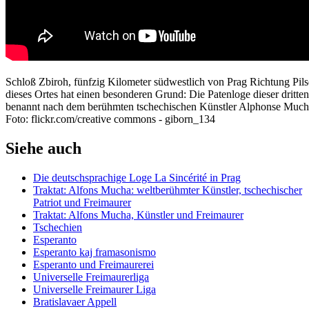
Schloß Zbiroh, fünfzig Kilometer südwestlich von Prag Richtung Pils
dieses Ortes hat einen besonderen Grund: Die Patenloge dieser drit
benannt nach dem berühmten tschechischen Künstler
Alphonse Much
Foto: flickr.com/creative commons - giborn_134
Siehe auch
Die deutschsprachige Loge La Sincérité in Prag
Traktat: Alfons Mucha: weltberühmter Künstler, tschechischer
Patriot und Freimaurer
Traktat: Alfons Mucha, Künstler und Freimaurer
Tschechien
Esperanto
Esperanto kaj framasonismo
Esperanto und Freimaurerei
Universelle Freimaurerliga
Universelle Freimaurer Liga
Bratislavaer Appell