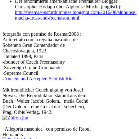
Der renommierte amerikanische Freimaurer-Blogger
Christopher Hodapp über Alphonse Mucha (englisch):
http://freemasonsfordummies.blogspot.com/2016/08/alphonse-
mucha-artist-and-freemason.html
fotografía con permiso de Rosmar2008 :
Autoretrato con la regalía masónica de
Soberano Gran Comendador de
Checoslovaquia, 1923.
-Initiated 1898, Paris
-founder of Czech Freemasonry
-Sovereign Grand Commander
-Supreme Council
-
Ancient and Accepted Scottish Rite
Mit freundlicher Genehmigung von Josef
Novak. Die Reproduktion stammt aus dem
Buch : Walter Jacobi, Golem... metla Čechů
(Der Golem... eine Geisel der Tschechen),
Prag, Orbis Verlag, 1942.
"Allegoria masonica" con permisso de Raoul
Hernandez