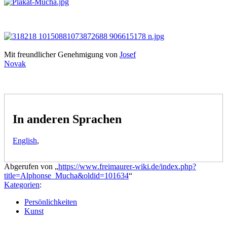
Mit freundlicher Genehmigung von
Josef
Novak
In anderen Sprachen
English
,
Abgerufen von „
https://www.freimaurer-wiki.de/index.php?
title=Alphonse_Mucha&oldid=101634
“
Kategorien
:
Persönlichkeiten
Kunst