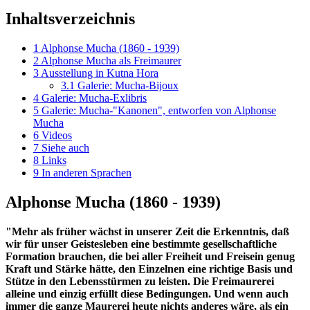
Inhaltsverzeichnis
1
Alphonse Mucha (1860 - 1939)
2
Alphonse Mucha als Freimaurer
3
Ausstellung in Kutna Hora
3.1
Galerie: Mucha-Bijoux
4
Galerie: Mucha-Exlibris
5
Galerie: Mucha-"Kanonen", entworfen von Alphonse
Mucha
6
Videos
7
Siehe auch
8
Links
9
In anderen Sprachen
Alphonse Mucha (1860 - 1939)
"Mehr als früher wächst in unserer Zeit die Erkenntnis, daß
wir für unser Geistesleben eine bestimmte gesellschaftliche
Formation brauchen, die bei aller Freiheit und Freisein genug
Kraft und Stärke hätte, den Einzelnen eine richtige Basis und
Stütze in den Lebensstürmen zu leisten. Die Freimaurerei
alleine und einzig erfüllt diese Bedingungen. Und wenn auch
immer die ganze Maurerei heute nichts anderes wäre, als ein