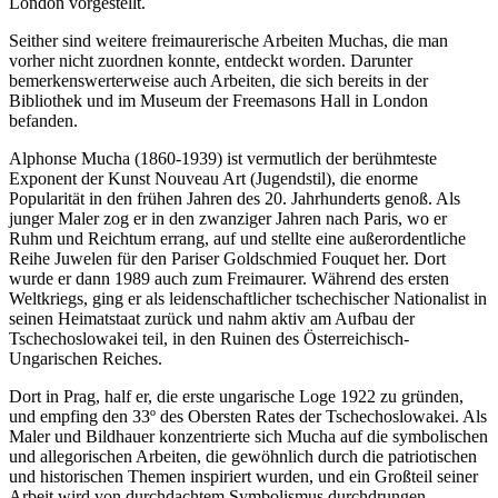
London vorgestellt.
Seither sind weitere freimaurerische Arbeiten Muchas, die man
vorher nicht zuordnen konnte, entdeckt worden. Darunter
bemerkenswerterweise auch Arbeiten, die sich bereits in der
Bibliothek und im Museum der Freemasons Hall in London
befanden.
Alphonse Mucha (1860-1939) ist vermutlich der berühmteste
Exponent der Kunst Nouveau Art (Jugendstil), die enorme
Popularität in den frühen Jahren des 20. Jahrhunderts genoß. Als
junger Maler zog er in den zwanziger Jahren nach Paris, wo er
Ruhm und Reichtum errang, auf und stellte eine außerordentliche
Reihe Juwelen für den Pariser Goldschmied Fouquet her. Dort
wurde er dann 1989 auch zum Freimaurer. Während des ersten
Weltkriegs, ging er als leidenschaftlicher tschechischer Nationalist in
seinen Heimatstaat zurück und nahm aktiv am Aufbau der
Tschechoslowakei teil, in den Ruinen des Österreichisch-
Ungarischen Reiches.
Dort in Prag, half er, die erste ungarische Loge 1922 zu gründen,
und empfing den 33º des Obersten Rates der Tschechoslowakei. Als
Maler und Bildhauer konzentrierte sich Mucha auf die symbolischen
und allegorischen Arbeiten, die gewöhnlich durch die patriotischen
und historischen Themen inspiriert wurden, und ein Großteil seiner
Arbeit wird von durchdachtem Symbolismus durchdrungen.