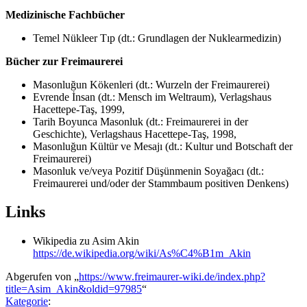
Medizinische Fachbücher
Temel Nükleer Tıp (dt.: Grundlagen der Nuklearmedizin)
Bücher zur Freimaurerei
Masonluğun Kökenleri (dt.: Wurzeln der Freimaurerei)
Evrende İnsan (dt.: Mensch im Weltraum), Verlagshaus
Hacettepe-Taş, 1999,
Tarih Boyunca Masonluk (dt.: Freimaurerei in der
Geschichte), Verlagshaus Hacettepe-Taş, 1998,
Masonluğun Kültür ve Mesajı (dt.: Kultur und Botschaft der
Freimaurerei)
Masonluk ve/veya Pozitif Düşünmenin Soyağacı (dt.:
Freimaurerei und/oder der Stammbaum positiven Denkens)
Links
Wikipedia zu Asim Akin
https://de.wikipedia.org/wiki/As%C4%B1m_Akin
Abgerufen von „
https://www.freimaurer-wiki.de/index.php?
title=Asim_Akin&oldid=97985
“
Kategorie
: