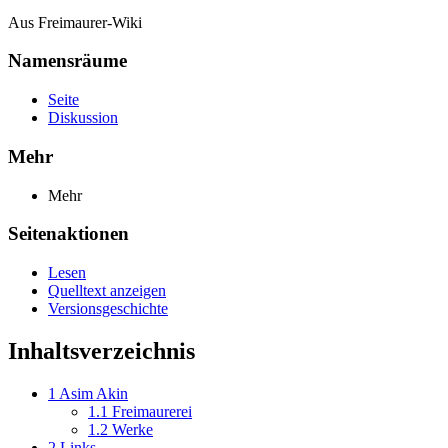
Aus Freimaurer-Wiki
Namensräume
Seite
Diskussion
Mehr
Mehr
Seitenaktionen
Lesen
Quelltext anzeigen
Versionsgeschichte
Inhaltsverzeichnis
1
Asim Akin
1.1
Freimaurerei
1.2
Werke
2
Links