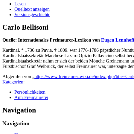
Lesen
Quelltext anzeigen
Versionsgeschichte
Carlo Bellisoni
Quelle: Internationales Freimaurer-Lexikon von
Eugen Lennhof
Kardinal, * 1736 zu Pavia, † 1809, war 1776-1786 päpstlicher Nunti
Kardinalstaatssekretär Marchese Lazaro Opizio Pallavicino selbst he
Kardinalstaalsekretär nahm er sich der beiden Mönche Greinemann und
Fürstbischof Graf Welbruck, der selbst Freimaurer war, untersagte de
Abgerufen von „
https://www.freimaurer-wiki.de/index.php?title=Ca
Kategorien
:
Persönlichkeiten
Anti-Freimaurerei
Navigation
Navigation