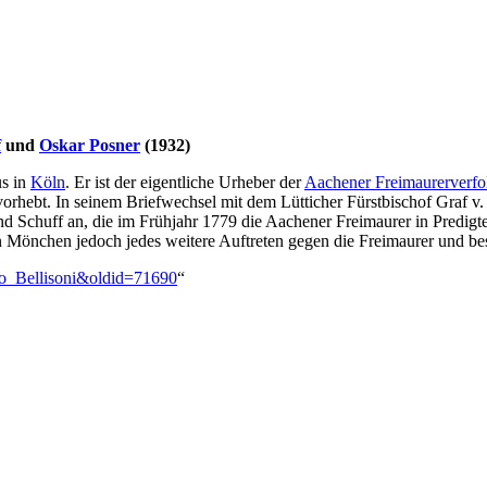
f
und
Oskar Posner
(1932)
us in
Köln
. Er ist der eigentliche Urheber der
Aachener Freimaurerverfo
rvorhebt. In seinem Briefwechsel mit dem Lütticher Fürstbischof Graf 
 Schuff an, die im Frühjahr 1779 die Aachener Freimaurer in Predigten
n Mönchen jedoch jedes weitere Auftreten gegen die Freimaurer und best
rlo_Bellisoni&oldid=71690
“