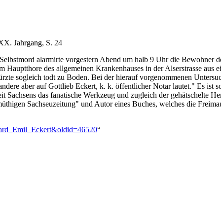
 XX. Jahrgang, S. 24
er Selbstmord alarmirte vorgestern Abend um halb 9 Uhr die Bewohner 
em Hauptthore des allgemeinen Krankenhauses in der Alserstrasse aus ei
stürzte sogleich todt zu Boden. Bei der hierauf vorgenommenen Unters
dere aber auf Gottlieb Eckert, k. k. öffentlicher Notar lautet." Es ist
zeit Sachsens das fanatische Werkzeug und zugleich der gehätschelte He
üthigen Sachseuzeitung" und Autor eines Buches, welches die Freimaur
duard_Emil_Eckert&oldid=46520
“