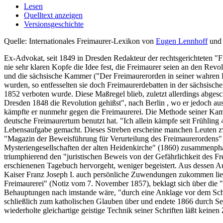
Lesen
Quelltext anzeigen
Versionsgeschichte
Quelle: Internationales Freimaurer-Lexikon von
Eugen Lennhoff
un
Ex-Advokat, seit 1849 in Dresden Redakteur der rechtsgerichteten "F
nie sehr klaren Kopfe die Idee fest, die Freimaurer seien an den Revo
und die sächsische Kammer ("Der Freimaurerorden in seiner wahren Be
wurden, so entfesselten sie doch Freimaurerdebatten in der sächsisch
1852 verboten wurde. Diese Maßregel blieb, zuletzt allerdings abgesc
Dresden 1848 die Revolution gehißst", nach Berlin , wo er jedoch ausg
kämpfte er nunmehr gegen die Freimaurerei. Die Methode seiner Kam
deutsche Freimaurertum benutzt hat. "Ich allein kämpfe seit Frühling
Lebensaufgabe gemacht. Dieses Streben erscheine manchen Leuten zwar
"Magazin der Beweisführung für Verurteilung des Freimaurerordens"
Mysteriengesellschaften der alten Heidenkirche" (1860) zusammenpha
triumphierend den "juristischen Beweis von der Gefährlichkeit des Fr
erschienenen Tagebuch hervorgeht, weniger begeistert. Aus dessen Au
Kaiser Franz Joseph I. auch persönliche Zuwendungen zukommen ließ 
Freimaurerei" (Notiz vom 7. November 1857), beklagt sich über die 
Behauptungen nach imstande wäre, "durch eine Anklage vor dem Schwu
schließlich zum katholischen Glauben über und endete 1866 durch Selb
wiederholte gleichartige geistige Technik seiner Schriften läßt keinen