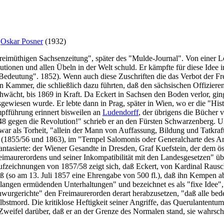
d
Oskar Posner
(1932)
reimüthigen Sachsenzeitung", später des "Mulde-Journal". Von einer L
lutionen und allen Übeln in der Welt schuld. Er kämpfte für diese Idee 
deutung". 1852). Wenn auch diese Zuschriften die das Verbot der Frei
en Kammer, die schließlich dazu führten, daß den sächsischen Offizier
hwächt, bis 1869 in Kraft. Da Eckert in Sachsen den Boden verlor, gin
ewiesen wurde. Er lebte dann in Prag, später in Wien, wo er die "Histor
pfführung erinnert bisweilen an
Ludendorff
, der übrigens die Bücher 
 48 gegen die Revolution!" schrieb er an den Fürsten Schwarzenberg. Un
 als Torheit, "allein der Mann von Auffassung, Bildung und Tatkraft 
 (1855/56 und 1863), im "Tempel Salomonis oder Generalcharte des Ar
ntasierte: der Wiener Gesandte in Dresden, Graf Kuefstein, der dem ö
eimaurerordens und seiner Inkompatibilität mit den Landesgesetzen" üb
fzeichnungen von 1857/58 zeigt sich, daß Eckert, von Kardinal Rausch
(so am 13. Juli 1857 eine Ehrengabe von 500 fl.), daß ihn Kempen abe
"langen ermüdenden Unterhaltungen" und bezeichnet es als "fixe Idee",
rgerichte" den Freimaurerorden derart herabzusetzen, "daß alle bede
stmord. Die kritiklose Heftigkeit seiner Angriffe, das Querulantentum
 Zweifel darüber, daß er an der Grenze des Normalen stand, sie wahrsche