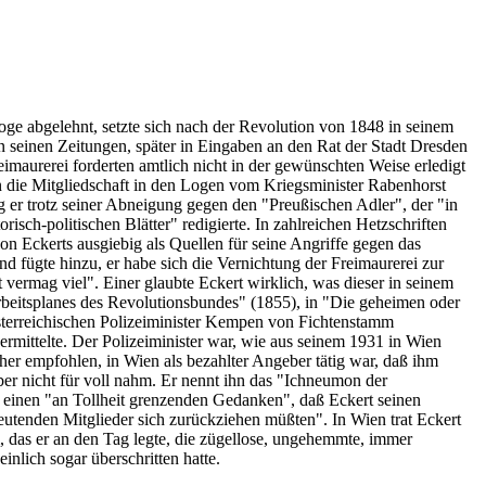
oge abgelehnt, setzte sich nach der Revolution von 1848 in seinem
in seinen Zeitungen, später in Eingaben an den Rat der Stadt Dresden
maurerei forderten amtlich nicht in der gewünschten Weise erledigt
en die Mitgliedschaft in den Logen vom Kriegsminister Rabenhorst
g er trotz seiner Abneigung gegen den "Preußischen Adler", der "in
isch-politischen Blätter" redigierte. In zahlreichen Hetzschriften
von Eckerts ausgiebig als Quellen für seine Angriffe gegen das
d fügte hinzu, er habe sich die Vernichtung der Freimaurerei zur
vermag viel". Einer glaubte Eckert wirklich, was dieser in seinem
beitsplanes des Revolutionsbundes" (1855), in "Die geheimen oder
sterreichischen Polizeiminister Kempen von Fichtenstamm
ermittelte. Der Polizeiminister war, wie aus seinem 1931 in Wien
er empfohlen, in Wien als bezahlter Angeber tätig war, daß ihm
r nicht für voll nahm. Er nennt ihn das "Ichneumon der
 einen "an Tollheit grenzenden Gedanken", daß Eckert seinen
utenden Mitglieder sich zurückziehen müßten". In Wien trat Eckert
, das er an den Tag legte, die zügellose, ungehemmte, immer
inlich sogar überschritten hatte.