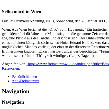
Selbstmord in Wien
Quelle: Freimaurer-Zeitung, Nr. 3, Sonnabend, den 20. Januar 1866,
Wien. Aus Wien berichtet die "O. P." vom 11. Januar: "Ein tragisch
gekleideter, bei 60 Jahre alter Mann stieg um die genannte Zeit vor d
zog eine Pistole aus der Tasche und erschoss sich. Der Unbekannte 
eines auf einen königlich sächsischen Notar Eduard Emil Eckert, das an
unglücklichen Mannes vorliegt, der einst in der düstersten Reactions
Erinnerungen knüpfen. Eckert war Begründer der berüchtigten "Freim
war ein seiner frühern Thätigkeit würdiges. (Leipz. Tagebl.)
Abgerufen von „
https://www.freimaurer-wiki.de/index.php?title=E
Kategorien
:
Persönlichkeiten
Anti-Freimaurerei
Navigation
Navigation