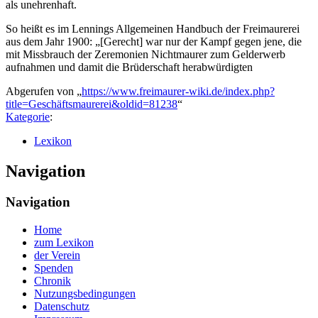
als unehrenhaft.
So heißt es im Lennings Allgemeinen Handbuch der Freimaurerei
aus dem Jahr 1900: „[Gerecht] war nur der Kampf gegen jene, die
mit Missbrauch der Zeremonien Nichtmaurer zum Gelderwerb
aufnahmen und damit die Brüderschaft herabwürdigten
Abgerufen von „
https://www.freimaurer-wiki.de/index.php?
title=Geschäftsmaurerei&oldid=81238
“
Kategorie
:
Lexikon
Navigation
Navigation
Home
zum Lexikon
der Verein
Spenden
Chronik
Nutzungsbedingungen
Datenschutz