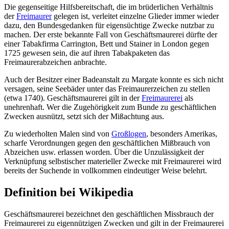
Die gegenseitige Hilfsbereitschaft, die im brüderlichen Verhältnis
der
Freimaurer
gelegen ist, verleitet einzelne Glieder immer wieder
dazu, den Bundesgedanken für eigensüchtige Zwecke nutzbar zu
machen. Der erste bekannte Fall von Geschäftsmaurerei dürfte der
einer Tabakfirma Carrington, Bett und Stainer in London gegen
1725 gewesen sein, die auf ihren Tabakpaketen das
Freimaurerabzeichen anbrachte.
Auch der Besitzer einer Badeanstalt zu Margate konnte es sich nicht
versagen, seine Seebäder unter das Freimaurerzeichen zu stellen
(etwa 1740). Geschäftsmaurerei gilt in der
Freimaurerei
als
unehrenhaft. Wer die Zugehörigkeit zum Bunde zu geschäftlichen
Zwecken ausnützt, setzt sich der Mißachtung aus.
Zu wiederholten Malen sind von
Großlogen
, besonders Amerikas,
scharfe Verordnungen gegen den geschäftlichen Mißbrauch von
Abzeichen usw. erlassen worden. Über die Unzulässigkeit der
Verknüpfung selbstischer materieller Zwecke mit Freimaurerei wird
bereits der Suchende in vollkommen eindeutiger Weise belehrt.
Definition bei Wikipedia
Geschäftsmaurerei bezeichnet den geschäftlichen Missbrauch der
Freimaurerei zu eigennützigen Zwecken und gilt in der Freimaurerei