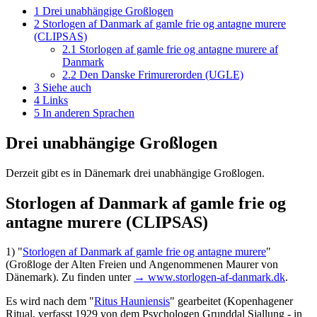
1
Drei unabhängige Großlogen
2
Storlogen af Danmark af gamle frie og antagne murere
(CLIPSAS)
2.1
Storlogen af gamle frie og antagne murere af
Danmark
2.2
Den Danske Frimurerorden (UGLE)
3
Siehe auch
4
Links
5
In anderen Sprachen
Drei unabhängige Großlogen
Derzeit gibt es in Dänemark drei unabhängige Großlogen.
Storlogen af Danmark af gamle frie og
antagne murere (CLIPSAS)
1) "
Storlogen af Danmark af gamle frie og antagne murere
"
(Großloge der Alten Freien und Angenommenen Maurer von
Dänemark). Zu finden unter
→ www.storlogen-af-danmark.dk
.
Es wird nach dem "
Ritus Hauniensis
" gearbeitet (Kopenhagener
Ritual, verfasst 1929 von dem Psychologen Grunddal Sjallung - in