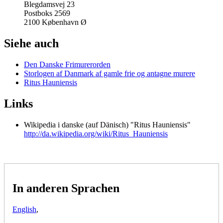
Blegdamsvej 23
Postboks 2569
2100 København Ø
Siehe auch
Den Danske Frimurerorden
Storlogen af Danmark af gamle frie og antagne murere
Ritus Hauniensis
Links
Wikipedia i danske (auf Dänisch) "Ritus Hauniensis"
http://da.wikipedia.org/wiki/Ritus_Hauniensis
In anderen Sprachen
English
,