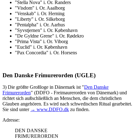
"Stella Nova" i. Or. Randers
"Visdom" i. Or. Aaalborg
"Venskab" i. Or. Herning
"Liberty" i. Or. Silkeborg
"Pentalpha" i. Or. Aarhus
"Syvstjernen" i. Or. København
"De Gyldne Grene" i. Or. Rødekro
"Prima Vista" i. Or. Viborg
"Euclid" i. Or. København
"Pax Concordia" i. Or. Horsens
Den Danske Frimurerorden (UGLE)
3) Die größte Großloge in Dänemark ist "
Den Danske
Frimurerorden
" (DDFO - Freimaurerorden von Dänemark) und
richtet sich außschließlich an Menschen, die dem christlichen
Glauben angehören. Es wird nach schwedischen Ritual gearbeitet.
Sie sind unter
→ www.DDFO.dk
zu finden.
Adresse:
DEN DANSKE
FRIMURERORDEN