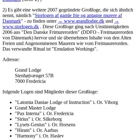
2) Es gibt eine weitere 2007 gegründete Großloge, die sich ähnlich
nennt, nämlich "
Storlogen af gamle frie og antagne murere af
Danmark
" - zu finden unter
→ www.grandlodge.dk
und
→
www.storlogen.dk
. Diese Großloge ging nach Unstimmigkeiten
2006 aus "Den Danske Frimurerorden" (DDFO - Freimaurerorden
von Dänemark) hervor und sie übernehmen Inhalte von den Alten
Freien und Angenommenen Maurern wie vom Freimaurerorden.
Das verwandte Ritual ist "Emulation Workings".
Adresse:
Grand Lodge
Stenhøjvænget 57B
7000 Fredericia
folgende Logen sind Mitglieder dieser Großloge:
"Latomia Daniae Lodge of Instruction" i. Or. Viborg
Grand Master Lodge
"Pax Interna" i. Or. Fredericia
"Sirius" i. Or. Silkeborg
"Lysets Genius" i. Or. Horsens
"Hiram" i. Or. Aarhus
"Harmony" i. Or. Haslev