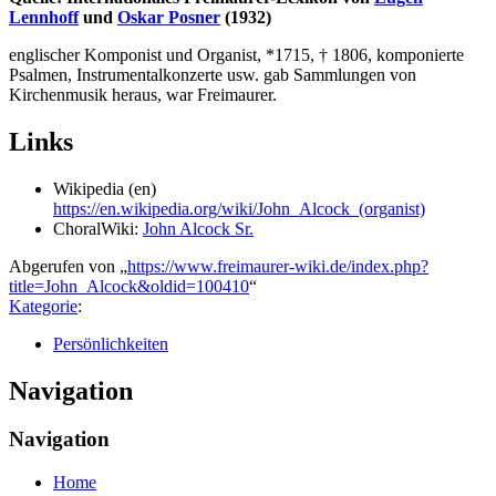
Lennhoff
und
Oskar Posner
(1932)
englischer Komponist und Organist, *1715, † 1806, komponierte
Psalmen, Instrumentalkonzerte usw. gab Sammlungen von
Kirchenmusik heraus, war Freimaurer.
Links
Wikipedia (en)
https://en.wikipedia.org/wiki/John_Alcock_(organist)
ChoralWiki:
John Alcock Sr.
Abgerufen von „
https://www.freimaurer-wiki.de/index.php?
title=John_Alcock&oldid=100410
“
Kategorie
:
Persönlichkeiten
Navigation
Navigation
Home