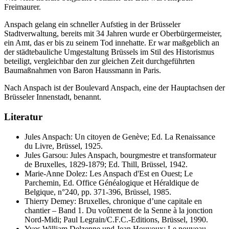
Freimaurer.
Anspach gelang ein schneller Aufstieg in der Brüsseler
Stadtverwaltung, bereits mit 34 Jahren wurde er Oberbürgermeister,
ein Amt, das er bis zu seinem Tod innehatte. Er war maßgeblich an
der städtebauliche Umgestaltung Brüssels im Stil des Historismus
beteiligt, vergleichbar den zur gleichen Zeit durchgeführten
Baumaßnahmen von Baron Haussmann in Paris.
Nach Anspach ist der Boulevard Anspach, eine der Hauptachsen der
Brüsseler Innenstadt, benannt.
Literatur
Jules Anspach: Un citoyen de Genève; Ed. La Renaissance
du Livre, Brüssel, 1925.
Jules Garsou: Jules Anspach, bourgmestre et transformateur
de Bruxelles, 1829-1879; Ed. Thill, Brüssel, 1942.
Marie-Anne Dolez: Les Anspach d'Est en Ouest; Le
Parchemin, Ed. Office Généalogique et Héraldique de
Belgique, n°240, pp. 371-396, Brüssel, 1985.
Thierry Demey: Bruxelles, chronique d’une capitale en
chantier – Band 1. Du voûtement de la Senne à la jonction
Nord-Midi; Paul Legrain/C.F.C.-Editions, Brüssel, 1990.
Yves William Delzenne und Jean Houyoux: Le nouveau