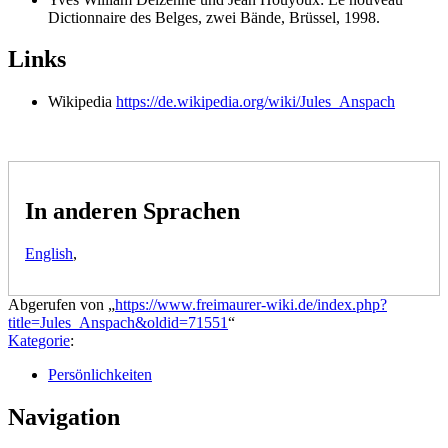
Dictionnaire des Belges, zwei Bände, Brüssel, 1998.
Links
Wikipedia
https://de.wikipedia.org/wiki/Jules_Anspach
In anderen Sprachen
English
,
Abgerufen von „
https://www.freimaurer-wiki.de/index.php?
title=Jules_Anspach&oldid=71551
“
Kategorie
:
Persönlichkeiten
Navigation