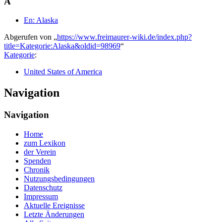
A
En: Alaska
Abgerufen von „
https://www.freimaurer-wiki.de/index.php?
title=Kategorie:Alaska&oldid=98969
“
Kategorie
:
United States of America
Navigation
Navigation
Home
zum Lexikon
der Verein
Spenden
Chronik
Nutzungsbedingungen
Datenschutz
Impressum
Aktuelle Ereignisse
Letzte Änderungen