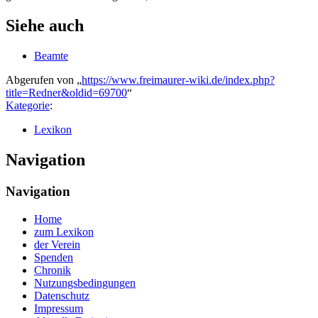
Siehe auch
Beamte
Abgerufen von „
https://www.freimaurer-wiki.de/index.php?
title=Redner&oldid=69700
“
Kategorie
:
Lexikon
Navigation
Navigation
Home
zum Lexikon
der Verein
Spenden
Chronik
Nutzungsbedingungen
Datenschutz
Impressum