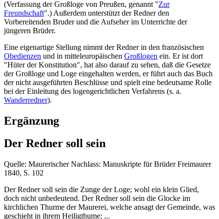
(Verfassung der Großloge von Preußen, genannt "
Zur
Freundschaft
".) Außerdem unterstützt der Redner den
Vorbereitenden Bruder und die Aufseher im Unterrichte der
jüngeren Brüder.
Eine eigenartige Stellung nimmt der Redner in den französischen
Obedienzen
und in mitteleuropäischen
Großlogen
ein. Er ist dort
"Hüter der Konstitution", hat also darauf zu sehen, daß die Gesetze
der Großloge und Loge eingehalten werden, er führt auch das Buch
der nicht ausgeführten Beschlüsse und spielt eine bedeutsame Rolle
bei der Einleitung des logengerichtlichen Verfahrens (s. a.
Wanderredner
).
Ergänzung
Der Redner soll sein
Quelle: Maurerischer Nachlass: Manuskripte für Brüder Freimaurer
1840, S. 102
Der Redner soll sein die Zunge der Loge; wohl ein klein Glied,
doch nicht unbedeutend. Der Redner soll sein die Glocke im
kirchlichen Thurme der Maurerei, welche ansagt der Gemeinde, was
geschieht in ihrem Heiligthume; ...