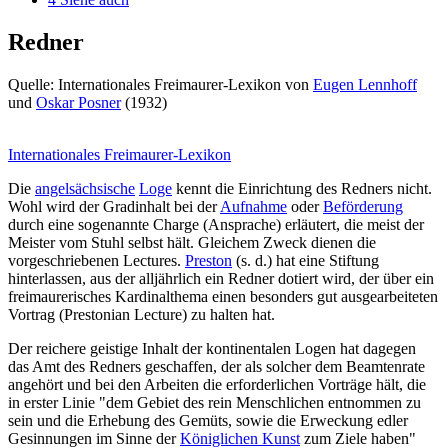
Redner
Quelle: Internationales Freimaurer-Lexikon von
Eugen Lennhoff
und
Oskar Posner
(1932)
Internationales Freimaurer-Lexikon
Die
angelsächsische
Loge
kennt die Einrichtung des Redners nicht.
Wohl wird der Gradinhalt bei der
Aufnahme
oder
Beförderung
durch eine sogenannte Charge (Ansprache) erläutert, die meist der
Meister vom Stuhl selbst hält. Gleichem Zweck dienen die
vorgeschriebenen Lectures.
Preston
(s. d.) hat eine Stiftung
hinterlassen, aus der alljährlich ein Redner dotiert wird, der über ein
freimaurerisches Kardinalthema einen besonders gut ausgearbeiteten
Vortrag (Prestonian Lecture) zu halten hat.
Der reichere geistige Inhalt der kontinentalen Logen hat dagegen
das Amt des Redners geschaffen, der als solcher dem Beamtenrate
angehört und bei den Arbeiten die erforderlichen Vorträge hält, die
in erster Linie "dem Gebiet des rein Menschlichen entnommen zu
sein und die Erhebung des Gemüts, sowie die Erweckung edler
Gesinnungen im Sinne der
Königlichen Kunst
zum Ziele haben"