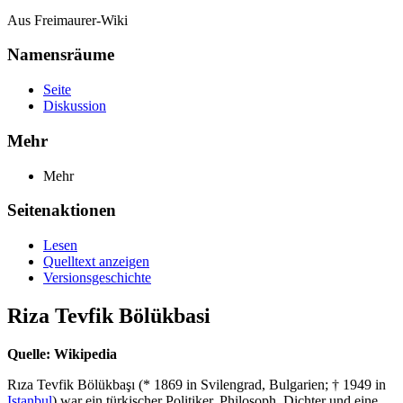
Aus Freimaurer-Wiki
Namensräume
Seite
Diskussion
Mehr
Mehr
Seitenaktionen
Lesen
Quelltext anzeigen
Versionsgeschichte
Riza Tevfik Bölükbasi
Quelle: Wikipedia
Rıza Tevfik Bölükbaşı (* 1869 in Svilengrad, Bulgarien; † 1949 in
Istanbul
) war ein türkischer Politiker, Philosoph, Dichter und eine