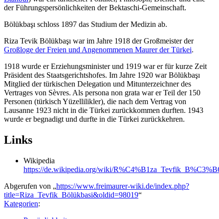
der Führungspersönlichkeiten der Bektaschi-Gemeinschaft.
Bölükbaşı schloss 1897 das Studium der Medizin ab.
Riza Tevik Bölükbaşı war im Jahre 1918 der Großmeister der
Großloge der Freien und Angenommenen Maurer der Türkei
.
1918 wurde er Erziehungsminister und 1919 war er für kurze Zeit
Präsident des Staatsgerichtshofes. Im Jahre 1920 war Bölükbaşı
Mitglied der türkischen Delegation und Mitunterzeichner des
Vertrages von Sèvres. Als persona non grata war er Teil der 150
Personen (türkisch Yüzellilikler), die nach dem Vertrag von
Lausanne 1923 nicht in die Türkei zurückkommen durften. 1943
wurde er begnadigt und durfte in die Türkei zurückkehren.
Links
Wikipedia
https://de.wikipedia.org/wiki/R%C4%B1za_Tevfik_B
Abgerufen von „
https://www.freimaurer-wiki.de/index.php?
title=Riza_Tevfik_Bölükbasi&oldid=98019
“
Kategorien
: