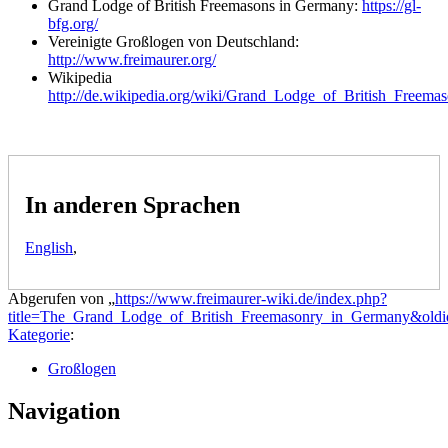
Grand Lodge of British Freemasons in Germany:
https://gl-
bfg.org/
Vereinigte Großlogen von Deutschland:
http://www.freimaurer.org/
Wikipedia
http://de.wikipedia.org/wiki/Grand_Lodge_of_British_Freem
In anderen Sprachen
English
,
Abgerufen von „
https://www.freimaurer-wiki.de/index.php?
title=The_Grand_Lodge_of_British_Freemasonry_in_Germany&old
Kategorie
:
Großlogen
Navigation