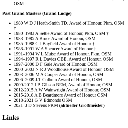
OSM †
Past Grand Masters (Grand Lodge)
1980 W D J Heath-Smith TD, Award of Honour, Pkm, OSM
†
1980–1983 A Settle Award of Honour, Pkm, OSM †
1983–1985 A Bruce Award of Honour, OSM
1985–1988 C J Bayfield Award of Honour †
1988–1991 W A Spencer Award of Honour †
1991–1994 W L Muise Award of Honour, Pkm, OSM
1994–1997 R L Davies OBE, Award of Honour, OSM
1997–2000 D F Gale Award of Honour, OSM
2000–2003 N R J Woodhouse Award of Honour, OSM
2003–2006 M A Cooper Award of Honour, OSM
2006–2009 J.T Colbran Award of Honour, OSM
2009-2012 J B Gibson BEM, Award of Honour, OSM
2012-2015 A W Wainwright Award of Honour, OSM
2015-2018 A B Beardmore Award of Honour OSM
2018-2021 G V Edmonds OSM
2021- J D Stevens PKM
(aktueller Großmeister)
Links