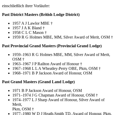
einschließlich ihrer Vorläufer:
Past District Masters (British Lodge District)
1957 A J Lawlor MBE †
1957 J A K Bland †
1958 C L C Mason †
1959 R G Holmes MBE, MM, Silver Award of Merit, OSM †
Past Provincial Grand Masters (Provincial Grand Lodge)
1959–1963 R G Holmes MBE, MM, Silver Award of Merit,
OSM †
1963–1967 J P Railton Award of Honour †
1967–1968 L L A Wheatley-Perry OBE, Pkm, OSM †
1968–1971 B P Jackson Award of Honour, OSM
Past Grand Masters (Grand Land Lodge)
1971 B P Jackson Award of Honour, OSM
1971–1974 J G Chapman Award of Honour, OSM †
1974–1977 L J Sharp Award of Honour, Silver Award of
Merit,
Pkm, OSM †
1977–1980 W D J Heath-Smith TD, Award of Honour, Pkm,