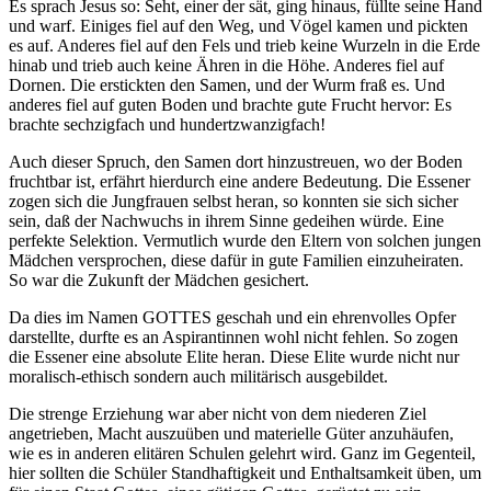
Es sprach Jesus so: Seht, einer der sät, ging hinaus, füllte seine Hand
und warf. Einiges fiel auf den Weg, und Vögel kamen und pickten
es auf. Anderes fiel auf den Fels und trieb keine Wurzeln in die Erde
hinab und trieb auch keine Ähren in die Höhe. Anderes fiel auf
Dornen. Die erstickten den Samen, und der Wurm fraß es. Und
anderes fiel auf guten Boden und brachte gute Frucht hervor: Es
brachte sechzigfach und hundertzwanzigfach!
Auch dieser Spruch, den Samen dort hinzustreuen, wo der Boden
fruchtbar ist, erfährt hierdurch eine andere Bedeutung. Die Essener
zogen sich die Jungfrauen selbst heran, so konnten sie sich sicher
sein, daß der Nachwuchs in ihrem Sinne gedeihen würde. Eine
perfekte Selektion. Vermutlich wurde den Eltern von solchen jungen
Mädchen versprochen, diese dafür in gute Familien einzuheiraten.
So war die Zukunft der Mädchen gesichert.
Da dies im Namen GOTTES geschah und ein ehrenvolles Opfer
darstellte, durfte es an Aspirantinnen wohl nicht fehlen. So zogen
die Essener eine absolute Elite heran. Diese Elite wurde nicht nur
moralisch-ethisch sondern auch militärisch ausgebildet.
Die strenge Erziehung war aber nicht von dem niederen Ziel
angetrieben, Macht auszuüben und materielle Güter anzuhäufen,
wie es in anderen elitären Schulen gelehrt wird. Ganz im Gegenteil,
hier sollten die Schüler Standhaftigkeit und Enthaltsamkeit üben, um