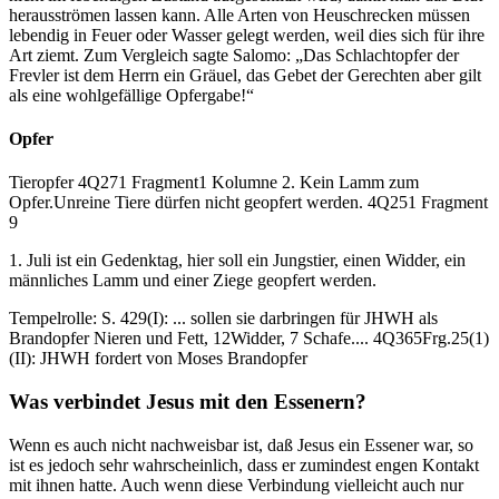
herausströmen lassen kann. Alle Arten von Heuschrecken müssen
lebendig in Feuer oder Wasser gelegt werden, weil dies sich für ihre
Art ziemt. Zum Vergleich sagte Salomo: „Das Schlachtopfer der
Frevler ist dem Herrn ein Gräuel, das Gebet der Gerechten aber gilt
als eine wohlgefällige Opfergabe!“
Opfer
Tieropfer 4Q271 Fragment1 Kolumne 2. Kein Lamm zum
Opfer.Unreine Tiere dürfen nicht geopfert werden. 4Q251 Fragment
9
1. Juli ist ein Gedenktag, hier soll ein Jungstier, einen Widder, ein
männliches Lamm und einer Ziege geopfert werden.
Tempelrolle: S. 429(I): ... sollen sie darbringen für JHWH als
Brandopfer Nieren und Fett, 12Widder, 7 Schafe.... 4Q365Frg.25(1)
(II): JHWH fordert von Moses Brandopfer
Was verbindet Jesus mit den Essenern?
Wenn es auch nicht nachweisbar ist, daß Jesus ein Essener war, so
ist es jedoch sehr wahrscheinlich, dass er zumindest engen Kontakt
mit ihnen hatte. Auch wenn diese Verbindung vielleicht auch nur