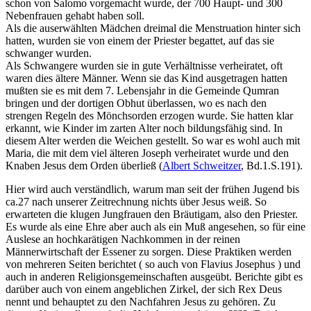
schon von Salomo vorgemacht wurde, der 700 Haupt- und 300
Nebenfrauen gehabt haben soll.
Als die auserwählten Mädchen dreimal die Menstruation hinter sich
hatten, wurden sie von einem der Priester begattet, auf das sie
schwanger wurden.
Als Schwangere wurden sie in gute Verhältnisse verheiratet, oft
waren dies ältere Männer. Wenn sie das Kind ausgetragen hatten
mußten sie es mit dem 7. Lebensjahr in die Gemeinde Qumran
bringen und der dortigen Obhut überlassen, wo es nach den
strengen Regeln des Mönchsorden erzogen wurde. Sie hatten klar
erkannt, wie Kinder im zarten Alter noch bildungsfähig sind. In
diesem Alter werden die Weichen gestellt. So war es wohl auch mit
Maria, die mit dem viel älteren Joseph verheiratet wurde und den
Knaben Jesus dem Orden überließ (
Albert Schweitzer
, Bd.1.S.191).
Hier wird auch verständlich, warum man seit der frühen Jugend bis
ca.27 nach unserer Zeitrechnung nichts über Jesus weiß. So
erwarteten die klugen Jungfrauen den Bräutigam, also den Priester.
Es wurde als eine Ehre aber auch als ein Muß angesehen, so für eine
Auslese an hochkarätigen Nachkommen in der reinen
Männerwirtschaft der Essener zu sorgen. Diese Praktiken werden
von mehreren Seiten berichtet ( so auch von Flavius Josephus ) und
auch in anderen Religionsgemeinschaften ausgeübt. Berichte gibt es
darüber auch von einem angeblichen Zirkel, der sich Rex Deus
nennt und behauptet zu den Nachfahren Jesus zu gehören. Zu