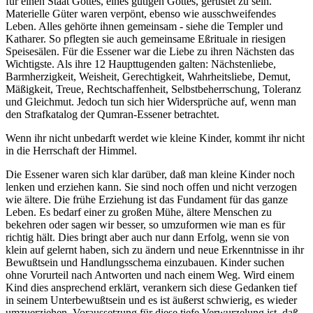
für einen Staat Gottes, eines gütigen Gottes, gerüstet zu sein.
Materielle Güter waren verpönt, ebenso wie ausschweifendes
Leben. Alles gehörte ihnen gemeinsam - siehe die Templer und
Katharer. So pflegten sie auch gemeinsame Eßrituale in riesigen
Speisesälen. Für die Essener war die Liebe zu ihren Nächsten das
Wichtigste. Als ihre 12 Haupttugenden galten: Nächstenliebe,
Barmherzigkeit, Weisheit, Gerechtigkeit, Wahrheitsliebe, Demut,
Mäßigkeit, Treue, Rechtschaffenheit, Selbstbeherrschung, Toleranz
und Gleichmut. Jedoch tun sich hier Widersprüche auf, wenn man
den Strafkatalog der Qumran-Essener betrachtet.
Wenn ihr nicht unbedarft werdet wie kleine Kinder, kommt ihr nicht
in die Herrschaft der Himmel.
Die Essener waren sich klar darüber, daß man kleine Kinder noch
lenken und erziehen kann. Sie sind noch offen und nicht verzogen
wie ältere. Die frühe Erziehung ist das Fundament für das ganze
Leben. Es bedarf einer zu großen Mühe, ältere Menschen zu
bekehren oder sagen wir besser, so umzuformen wie man es für
richtig hält. Dies bringt aber auch nur dann Erfolg, wenn sie von
klein auf gelernt haben, sich zu ändern und neue Erkenntnisse in ihr
Bewußtsein und Handlungsschema einzubauen. Kinder suchen
ohne Vorurteil nach Antworten und nach einem Weg. Wird einem
Kind dies ansprechend erklärt, verankern sich diese Gedanken tief
in seinem Unterbewußtsein und es ist äußerst schwierig, es wieder
umzuerziehen. Voraussetzung für diese tiefe Verwurzelung ist, daß