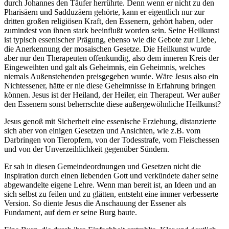
durch Johannes den Täufer herrührte. Denn wenn er nicht zu den
Pharisäern und Sadduzäern gehörte, kann er eigentlich nur zur
dritten großen religiösen Kraft, den Essenern, gehört haben, oder
zumindest von ihnen stark beeinflußt worden sein. Seine Heilkunst
ist typisch essenischer Prägung, ebenso wie die Gebote zur Liebe,
die Anerkennung der mosaischen Gesetze. Die Heilkunst wurde
aber nur den Therapeuten offenkundig, also dem inneren Kreis der
Eingeweihten und galt als Geheimnis, ein Geheimnis, welches
niemals Außenstehenden preisgegeben wurde. Wäre Jesus also ein
Nichtessener, hätte er nie diese Geheimnisse in Erfahrung bringen
können. Jesus ist der Heiland, der Heiler, ein Therapeut. Wer außer
den Essenern sonst beherrschte diese außergewöhnliche Heilkunst?
Jesus genoß mit Sicherheit eine essenische Erziehung, distanzierte
sich aber von einigen Gesetzen und Ansichten, wie z.B. vom
Darbringen von Tieropfern, von der Todesstrafe, vom Fleischessen
und von der Unverzeihlichkeit gegenüber Sündern.
Er sah in diesen Gemeindeordnungen und Gesetzen nicht die
Inspiration durch einen liebenden Gott und verkündete daher seine
abgewandelte eigene Lehre. Wenn man bereit ist, an Ideen und an
sich selbst zu feilen und zu glätten, entsteht eine immer verbesserte
Version. So diente Jesus die Anschauung der Essener als
Fundament, auf dem er seine Burg baute.