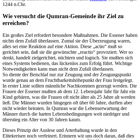
1244 n.Chr.
Wie versucht die Qumran-Gemeinde ihr Ziel zu
erreichen?
Ein großes Ziel erfordert besondere Maßnahmen. Die Essener haben
nichts dem Zufall überlassen. Zumal sie der Überzeugung waren,
alles sei eine Reaktion auf eine Aktion. Diese „actio“ muß so
gerichtet sein, daß sie die gewünschte „reactio“ provoziert. Wer so
denkt, handelt zielgerichtet, nüchtern und logisch. Sie mußten sich
eines Systems bedienen, das lückenlos zum Erfolg führt. Wichtige
Notwendigkeiten kann man nicht dem Zufall überlassen.
So diente der Beischlaf nur zur Zeugung und der Zeugungspunkt
wurde genau an dem Fruchtbarkeitshöhepunkt der Frau festgelegt.
In erster Linie sollten männliche Nachkommen gezeugt werden. Die
Frauen der Essener mußten ab dem 12. Lebensjahr Jahr für Jahr ein
Kind gebären, was die Frauen oft nicht älter als 25 Jahre alt werden
ließ. Die Männer wurden hingegen oft über 60 Jahre, durften aber
nicht wieder heiraten. In Qumran war die Lebenserwartung der
Männer durch die harten Lebensbedingungen weit niedriger und
überstieg ein Alter von 30 Jahren kaum.
Dieses Prinzip der Auslese und Arterhaltung wurde in den
Elitekreisen noch verfeinert. Erinnern wir uns doch daran, daß dies