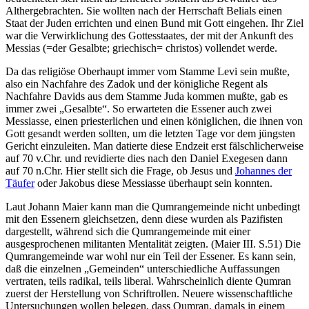
Althergebrachten. Sie wollten nach der Herrschaft Belials einen
Staat der Juden errichten und einen Bund mit Gott eingehen. Ihr Ziel
war die Verwirklichung des Gottesstaates, der mit der Ankunft des
Messias (=der Gesalbte; griechisch= christos) vollendet werde.
Da das religiöse Oberhaupt immer vom Stamme Levi sein mußte,
also ein Nachfahre des Zadok und der königliche Regent als
Nachfahre Davids aus dem Stamme Juda kommen mußte, gab es
immer zwei „Gesalbte“. So erwarteten die Essener auch zwei
Messiasse, einen priesterlichen und einen königlichen, die ihnen von
Gott gesandt werden sollten, um die letzten Tage vor dem jüngsten
Gericht einzuleiten. Man datierte diese Endzeit erst fälschlicherweise
auf 70 v.Chr. und revidierte dies nach den Daniel Exegesen dann
auf 70 n.Chr. Hier stellt sich die Frage, ob Jesus und
Johannes der
Täufer
oder Jakobus diese Messiasse überhaupt sein konnten.
Laut Johann Maier kann man die Qumrangemeinde nicht unbedingt
mit den Essenern gleichsetzen, denn diese wurden als Pazifisten
dargestellt, während sich die Qumrangemeinde mit einer
ausgesprochenen militanten Mentalität zeigten. (Maier III. S.51) Die
Qumrangemeinde war wohl nur ein Teil der Essener. Es kann sein,
daß die einzelnen „Gemeinden“ unterschiedliche Auffassungen
vertraten, teils radikal, teils liberal. Wahrscheinlich diente Qumran
zuerst der Herstellung von Schriftrollen. Neuere wissenschaftliche
Untersuchungen wollen belegen, dass Qumran, damals in einem