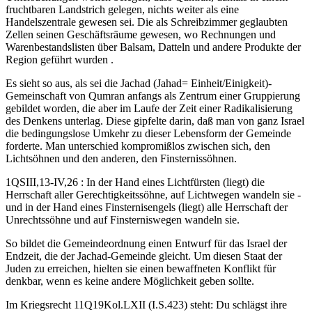
fruchtbaren Landstrich gelegen, nichts weiter als eine
Handelszentrale gewesen sei. Die als Schreibzimmer geglaubten
Zellen seinen Geschäftsräume gewesen, wo Rechnungen und
Warenbestandslisten über Balsam, Datteln und andere Produkte der
Region geführt wurden .
Es sieht so aus, als sei die Jachad (Jahad= Einheit/Einigkeit)-
Gemeinschaft von Qumran anfangs als Zentrum einer Gruppierung
gebildet worden, die aber im Laufe der Zeit einer Radikalisierung
des Denkens unterlag. Diese gipfelte darin, daß man von ganz Israel
die bedingungslose Umkehr zu dieser Lebensform der Gemeinde
forderte. Man unterschied kompromißlos zwischen sich, den
Lichtsöhnen und den anderen, den Finsternissöhnen.
1QSIII,13-IV,26 : In der Hand eines Lichtfürsten (liegt) die
Herrschaft aller Gerechtigkeitssöhne, auf Lichtwegen wandeln sie -
und in der Hand eines Finsternisengels (liegt) alle Herrschaft der
Unrechtssöhne und auf Finsterniswegen wandeln sie.
So bildet die Gemeindeordnung einen Entwurf für das Israel der
Endzeit, die der Jachad-Gemeinde gleicht. Um diesen Staat der
Juden zu erreichen, hielten sie einen bewaffneten Konflikt für
denkbar, wenn es keine andere Möglichkeit geben sollte.
Im Kriegsrecht 11Q19Kol.LXII (I.S.423) steht: Du schlägst ihre