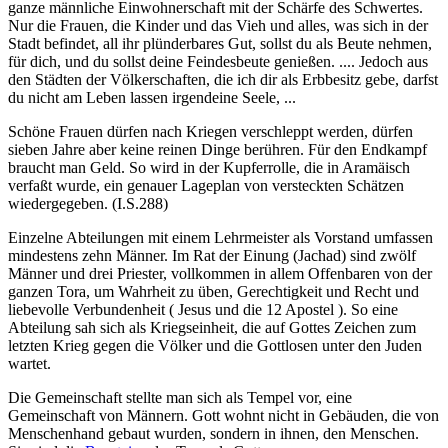
ganze männliche Einwohnerschaft mit der Schärfe des Schwertes.
Nur die Frauen, die Kinder und das Vieh und alles, was sich in der
Stadt befindet, all ihr plünderbares Gut, sollst du als Beute nehmen,
für dich, und du sollst deine Feindesbeute genießen. .... Jedoch aus
den Städten der Völkerschaften, die ich dir als Erbbesitz gebe, darfst
du nicht am Leben lassen irgendeine Seele, ...
Schöne Frauen dürfen nach Kriegen verschleppt werden, dürfen
sieben Jahre aber keine reinen Dinge berühren. Für den Endkampf
braucht man Geld. So wird in der Kupferrolle, die in Aramäisch
verfaßt wurde, ein genauer Lageplan von versteckten Schätzen
wiedergegeben. (I.S.288)
Einzelne Abteilungen mit einem Lehrmeister als Vorstand umfassen
mindestens zehn Männer. Im Rat der Einung (Jachad) sind zwölf
Männer und drei Priester, vollkommen in allem Offenbaren von der
ganzen Tora, um Wahrheit zu üben, Gerechtigkeit und Recht und
liebevolle Verbundenheit ( Jesus und die 12 Apostel ). So eine
Abteilung sah sich als Kriegseinheit, die auf Gottes Zeichen zum
letzten Krieg gegen die Völker und die Gottlosen unter den Juden
wartet.
Die Gemeinschaft stellte man sich als Tempel vor, eine
Gemeinschaft von Männern. Gott wohnt nicht in Gebäuden, die von
Menschenhand gebaut wurden, sondern in ihnen, den Menschen.