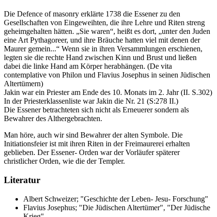
Die Defence of masonry erklärte 1738 die Essener zu den
Gesellschaften von Eingeweihten, die ihre Lehre und Riten streng
geheimgehalten hätten. „Sie waren“, heißt es dort, „unter den Juden
eine Art Pythagoreer, und ihre Bräuche hatten viel mit denen der
Maurer gemein...“ Wenn sie in ihren Versammlungen erschienen,
legten sie die rechte Hand zwischen Kinn und Brust und ließen
dabei die linke Hand am Körper herabhängen. (De vita
contemplative von Philon und Flavius Josephus in seinen Jüdischen
Altertümern)
Jakin war ein Priester am Ende des 10. Monats im 2. Jahr (II. S.302)
In der Priesterklassenliste war Jakin die Nr. 21 (S:278 II.)
Die Essener betrachteten sich nicht als Erneuerer sondern als
Bewahrer des Althergebrachten.
Man höre, auch wir sind Bewahrer der alten Symbole. Die
Initiationsfeier ist mit ihren Riten in der Freimaurerei erhalten
geblieben. Der Essener- Orden war der Vorläufer späterer
christlicher Orden, wie die der Templer.
Literatur
Albert Schweizer; "Geschichte der Leben- Jesu- Forschung"
Flavius Josephus; "Die Jüdischen Altertümer", "Der Jüdische
Krieg"