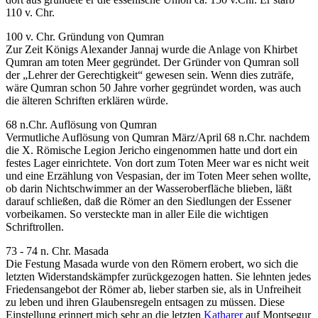
110 v. Chr.
100 v. Chr. Gründung von Qumran
Zur Zeit Königs Alexander Jannaj wurde die Anlage von Khirbet
Qumran am toten Meer gegründet. Der Gründer von Qumran soll
der „Lehrer der Gerechtigkeit“ gewesen sein. Wenn dies zuträfe,
wäre Qumran schon 50 Jahre vorher gegründet worden, was auch
die älteren Schriften erklären würde.
68 n.Chr. Auflösung von Qumran
Vermutliche Auflösung von Qumran März/April 68 n.Chr. nachdem
die X. Römische Legion Jericho eingenommen hatte und dort ein
festes Lager einrichtete. Von dort zum Toten Meer war es nicht weit
und eine Erzählung von Vespasian, der im Toten Meer sehen wollte,
ob darin Nichtschwimmer an der Wasseroberfläche blieben, läßt
darauf schließen, daß die Römer an den Siedlungen der Essener
vorbeikamen. So versteckte man in aller Eile die wichtigen
Schriftrollen.
73 - 74 n. Chr. Masada
Die Festung Masada wurde von den Römern erobert, wo sich die
letzten Widerstandskämpfer zurückgezogen hatten. Sie lehnten jedes
Friedensangebot der Römer ab, lieber starben sie, als in Unfreiheit
zu leben und ihren Glaubensregeln entsagen zu müssen. Diese
Einstellung erinnert mich sehr an die letzten
Katharer
auf Montsegur