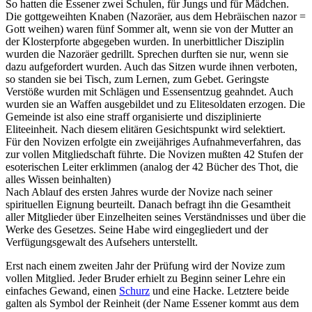
So hatten die Essener zwei Schulen, für Jungs und für Mädchen.
Die gottgeweihten Knaben (Nazoräer, aus dem Hebräischen nazor =
Gott weihen) waren fünf Sommer alt, wenn sie von der Mutter an
der Klosterpforte abgegeben wurden. In unerbittlicher Disziplin
wurden die Nazoräer gedrillt. Sprechen durften sie nur, wenn sie
dazu aufgefordert wurden. Auch das Sitzen wurde ihnen verboten,
so standen sie bei Tisch, zum Lernen, zum Gebet. Geringste
Verstöße wurden mit Schlägen und Essensentzug geahndet. Auch
wurden sie an Waffen ausgebildet und zu Elitesoldaten erzogen. Die
Gemeinde ist also eine straff organisierte und disziplinierte
Eliteeinheit. Nach diesem elitären Gesichtspunkt wird selektiert.
Für den Novizen erfolgte ein zweijähriges Aufnahmeverfahren, das
zur vollen Mitgliedschaft führte. Die Novizen mußten 42 Stufen der
esoterischen Leiter erklimmen (analog der 42 Bücher des Thot, die
alles Wissen beinhalten)
Nach Ablauf des ersten Jahres wurde der Novize nach seiner
spirituellen Eignung beurteilt. Danach befragt ihn die Gesamtheit
aller Mitglieder über Einzelheiten seines Verständnisses und über die
Werke des Gesetzes. Seine Habe wird eingegliedert und der
Verfügungsgewalt des Aufsehers unterstellt.
Erst nach einem zweiten Jahr der Prüfung wird der Novize zum
vollen Mitglied. Jeder Bruder erhielt zu Beginn seiner Lehre ein
einfaches Gewand, einen
Schurz
und eine Hacke. Letztere beide
galten als Symbol der Reinheit (der Name Essener kommt aus dem