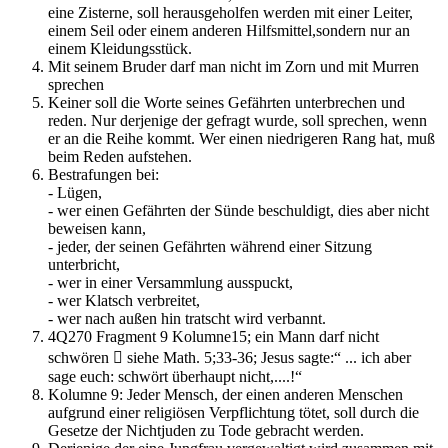
eine Zisterne, soll herausgeholfen werden mit einer Leiter,
einem Seil oder einem anderen Hilfsmittel,sondern nur an
einem Kleidungsstück.
Mit seinem Bruder darf man nicht im Zorn und mit Murren
sprechen
Keiner soll die Worte seines Gefährten unterbrechen und
reden. Nur derjenige der gefragt wurde, soll sprechen, wenn
er an die Reihe kommt. Wer einen niedrigeren Rang hat, muß
beim Reden aufstehen.
Bestrafungen bei:
- Lügen,
- wer einen Gefährten der Sünde beschuldigt, dies aber nicht
beweisen kann,
- jeder, der seinen Gefährten während einer Sitzung
unterbricht,
- wer in einer Versammlung ausspuckt,
- wer Klatsch verbreitet,
- wer nach außen hin tratscht wird verbannt.
4Q270 Fragment 9 Kolumne15; ein Mann darf nicht
schwören  siehe Math. 5;33-36; Jesus sagte:“ ... ich aber
sage euch: schwört überhaupt nicht,....!“
Kolumne 9: Jeder Mensch, der einen anderen Menschen
aufgrund einer religiösen Verpflichtung tötet, soll durch die
Gesetze der Nichtjuden zu Tode gebracht werden.