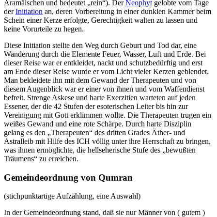
Aramäischen und bedeutet „rein“). Der
Neophyt
gelobte vom Tage
der
Initiation
an, deren Vorbereitung in einer dunklen Kammer beim
Schein einer Kerze erfolgte, Gerechtigkeit walten zu lassen und
keine Vorurteile zu hegen.
Diese Initiation stellte den Weg durch Geburt und Tod dar, eine
Wanderung durch die Elemente Feuer, Wasser, Luft und Erde. Bei
dieser Reise war er entkleidet, nackt und schutzbedürftig und erst
am Ende dieser Reise wurde er vom Licht vieler Kerzen geblendet.
Man bekleidete ihn mit dem Gewand der Therapeuten und von
diesem Augenblick war er einer von ihnen und vom Waffendienst
befreit. Strenge Askese und harte Exerzitien warteten auf jeden
Essener, der die 42 Stufen der esoterischen Leiter bis hin zur
Vereinigung mit Gott erklimmen wollte. Die Therapeuten trugen ein
weißes Gewand und eine rote Schärpe. Durch harte Disziplin
gelang es den „Therapeuten“ des dritten Grades Äther- und
Astralleib mit Hilfe des ICH völlig unter ihre Herrschaft zu bringen,
was ihnen ermöglichte, die hellseherische Stufe des „bewußten
Träumens“ zu erreichen.
Gemeindeordnung von Qumran
(stichpunktartige Aufzählung, eine Auswahl)
In der Gemeindeordnung stand, daß sie nur Männer von ( gutem )