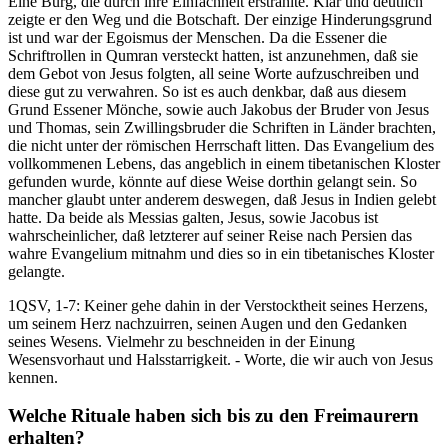
Eine Burg, die durch ihre Einfachheit erstrahlte. Klar und deutlich
zeigte er den Weg und die Botschaft. Der einzige Hinderungsgrund
ist und war der Egoismus der Menschen. Da die Essener die
Schriftrollen in Qumran versteckt hatten, ist anzunehmen, daß sie
dem Gebot von Jesus folgten, all seine Worte aufzuschreiben und
diese gut zu verwahren. So ist es auch denkbar, daß aus diesem
Grund Essener Mönche, sowie auch Jakobus der Bruder von Jesus
und Thomas, sein Zwillingsbruder die Schriften in Länder brachten,
die nicht unter der römischen Herrschaft litten. Das Evangelium des
vollkommenen Lebens, das angeblich in einem tibetanischen Kloster
gefunden wurde, könnte auf diese Weise dorthin gelangt sein. So
mancher glaubt unter anderem deswegen, daß Jesus in Indien gelebt
hatte. Da beide als Messias galten, Jesus, sowie Jacobus ist
wahrscheinlicher, daß letzterer auf seiner Reise nach Persien das
wahre Evangelium mitnahm und dies so in ein tibetanisches Kloster
gelangte.
1QSV, 1-7: Keiner gehe dahin in der Verstocktheit seines Herzens,
um seinem Herz nachzuirren, seinen Augen und den Gedanken
seines Wesens. Vielmehr zu beschneiden in der Einung
Wesensvorhaut und Halsstarrigkeit. - Worte, die wir auch von Jesus
kennen.
Welche Rituale haben sich bis zu den Freimaurern
erhalten?