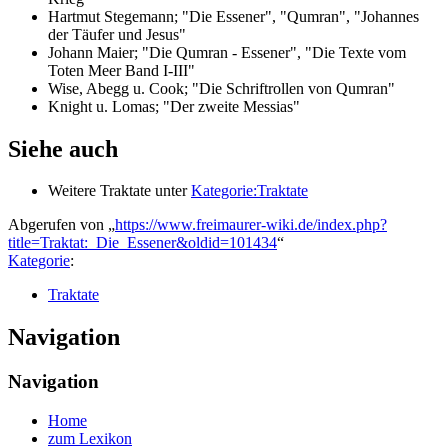
Hartmut Stegemann; "Die Essener", "Qumran", "Johannes
der Täufer und Jesus"
Johann Maier; "Die Qumran - Essener", "Die Texte vom
Toten Meer Band I-III"
Wise, Abegg u. Cook; "Die Schriftrollen von Qumran"
Knight u. Lomas; "Der zweite Messias"
Siehe auch
Weitere Traktate unter
Kategorie:Traktate
Abgerufen von „
https://www.freimaurer-wiki.de/index.php?
title=Traktat:_Die_Essener&oldid=101434
“
Kategorie
:
Traktate
Navigation
Navigation
Home
zum Lexikon