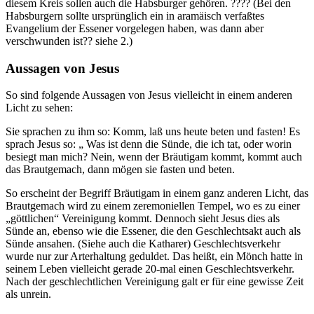
diesem Kreis sollen auch die Habsburger gehören. ???? (Bei den
Habsburgern sollte ursprünglich ein in aramäisch verfaßtes
Evangelium der Essener vorgelegen haben, was dann aber
verschwunden ist?? siehe 2.)
Aussagen von Jesus
So sind folgende Aussagen von Jesus vielleicht in einem anderen
Licht zu sehen:
Sie sprachen zu ihm so: Komm, laß uns heute beten und fasten! Es
sprach Jesus so: „ Was ist denn die Sünde, die ich tat, oder worin
besiegt man mich? Nein, wenn der Bräutigam kommt, kommt auch
das Brautgemach, dann mögen sie fasten und beten.
So erscheint der Begriff Bräutigam in einem ganz anderen Licht, das
Brautgemach wird zu einem zeremoniellen Tempel, wo es zu einer
„göttlichen“ Vereinigung kommt. Dennoch sieht Jesus dies als
Sünde an, ebenso wie die Essener, die den Geschlechtsakt auch als
Sünde ansahen. (Siehe auch die Katharer) Geschlechtsverkehr
wurde nur zur Arterhaltung geduldet. Das heißt, ein Mönch hatte in
seinem Leben vielleicht gerade 20-mal einen Geschlechtsverkehr.
Nach der geschlechtlichen Vereinigung galt er für eine gewisse Zeit
als unrein.