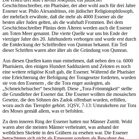
Geschichtsschreiber, ein Pharisäer, der aber wohl auch für drei Jahre
Essener war. Philo Alexandrinus, ein jüdischer Religionsphilosoph,
der mehrfach erwähnte, daß die mehr als 4000 Essener als die
besten aller Juden gelten, als die wahrhaft Frommen. Bei dem
Geschichtsschreiber Plinius dem Älteren werden auch die Essener
am Toten Meer genannt. Die vierte Quelle war uns bis Ende der
vierziger Jahre des 20. Jahrhunderts verborgen und wurde erst durch
die Entdeckung der Schriftrollen von Qumran bekannt. Ein Teil
dieser Schriften waren aber älter als die Gründung von Qumran.
Aus diesen Quellen kann man entnehmen, daß neben den ca. 6000
Pharisäern, den einigen Hundert Sadduzäern und Zeloten es noch
eine weitere religiöse Kraft gab, die Essener. Während die Pharisäer
eine Erleichterung der Befolgung der Toragesetze forderten, wurden
sie von den Essenern , die die Tora enger auslegten, als
„Schmeichelsucher“ beschimpft. Diese „Tora-Frömmigkeit“ stellte
die Grundlehre der Essener dar. Die Essener wollten die mosaischen
Gesetze, die den Söhnen des Zadok offenbart wurden, erfüllen,
wozu auch das Tieropfer gehört. 1QSV, 7-13: Umzukehren zur Tora
des Moses gemäß allem, was er befohlen.
Zu dem inneren Ring der Essener hatten nur Männer Zutritt. Wohl
waren aber die meisten Männer verheiratet, was anhand der
weiblichen Skelette in den Gräbern zu ersehen war. Die Essener
betrachteten sich nicht als Erneuerer sondern als Bewahrer des