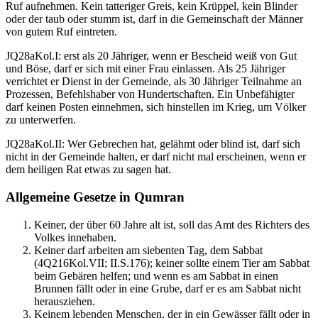
Ruf aufnehmen. Kein tatteriger Greis, kein Krüppel, kein Blinder
oder der taub oder stumm ist, darf in die Gemeinschaft der Männer
von gutem Ruf eintreten.
JQ28aKol.I: erst als 20 Jähriger, wenn er Bescheid weiß von Gut
und Böse, darf er sich mit einer Frau einlassen. Als 25 Jähriger
verrichtet er Dienst in der Gemeinde, als 30 Jähriger Teilnahme an
Prozessen, Befehlshaber von Hundertschaften. Ein Unbefähigter
darf keinen Posten einnehmen, sich hinstellen im Krieg, um Völker
zu unterwerfen.
JQ28aKol.II: Wer Gebrechen hat, gelähmt oder blind ist, darf sich
nicht in der Gemeinde halten, er darf nicht mal erscheinen, wenn er
dem heiligen Rat etwas zu sagen hat.
Allgemeine Gesetze in Qumran
Keiner, der über 60 Jahre alt ist, soll das Amt des Richters des
Volkes innehaben.
Keiner darf arbeiten am siebenten Tag, dem Sabbat
(4Q216Kol.VII; II.S.176); keiner sollte einem Tier am Sabbat
beim Gebären helfen; und wenn es am Sabbat in einen
Brunnen fällt oder in eine Grube, darf er es am Sabbat nicht
herausziehen.
Keinem lebenden Menschen, der in ein Gewässer fällt oder in