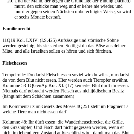
Und der Mann, der gegen die Grundlage der Einung (Jached)
murrt, den schicke man weg und er kehre nie wieder, und
murrt er gegen seinen Nächsten unberechtigter Weise, so wird
er sechs Monate bestraft.
Familienrecht
11Q19 Kol. LXIV: (I.S.425) Aufsässige und störrische Söhne
werden gesteinigt bis sie sterben. So tilgst du das Böse aus deiner
Mitte, und alle Israeliten sollen es hören und sich fürchten.
Fleischessen
Tempelrolle: Du darfst Fleisch essen soviel wie du willst, nur darfst
du von dem Blut nicht essen. Hier werden auch Tieropfer erwähnt,
Kolumne 53 1QGenAp Kol. XI: (17) keinerlei Blut dürft ihr essen.
Niemals darf gebracht werden Fleisch aus nichtjüdischem Besitz
(hängt mit dem Schächten zusammen)
Im Kommentar zum Gesetz des Moses 4Q251 steht im Fragment 7
welche Tiere man nicht essen darf.
Kolumne 48: Ihr dürft essen: die Wanderheuschrecke, die Grille,
den Grashüpfer, Und Fisch darf nicht gegessen werden, wenn er
nicht im lebendigen Zustand aufgeschlitzt wird, damit man das Blut