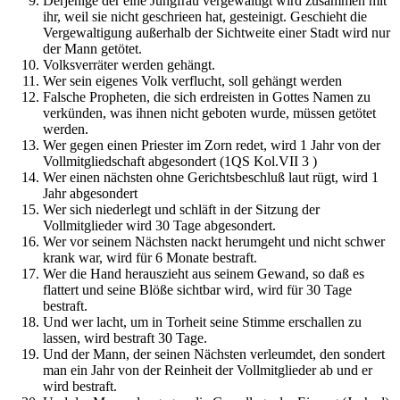
Derjenige der eine Jungfrau vergewaltigt wird zusammen mit
ihr, weil sie nicht geschrieen hat, gesteinigt. Geschieht die
Vergewaltigung außerhalb der Sichtweite einer Stadt wird nur
der Mann getötet.
Volksverräter werden gehängt.
Wer sein eigenes Volk verflucht, soll gehängt werden
Falsche Propheten, die sich erdreisten in Gottes Namen zu
verkünden, was ihnen nicht geboten wurde, müssen getötet
werden.
Wer gegen einen Priester im Zorn redet, wird 1 Jahr von der
Vollmitgliedschaft abgesondert (1QS Kol.VII 3 )
Wer einen nächsten ohne Gerichtsbeschluß laut rügt, wird 1
Jahr abgesondert
Wer sich niederlegt und schläft in der Sitzung der
Vollmitglieder wird 30 Tage abgesondert.
Wer vor seinem Nächsten nackt herumgeht und nicht schwer
krank war, wird für 6 Monate bestraft.
Wer die Hand herauszieht aus seinem Gewand, so daß es
flattert und seine Blöße sichtbar wird, wird für 30 Tage
bestraft.
Und wer lacht, um in Torheit seine Stimme erschallen zu
lassen, wird bestraft 30 Tage.
Und der Mann, der seinen Nächsten verleumdet, den sondert
man ein Jahr von der Reinheit der Vollmitglieder ab und er
wird bestraft.