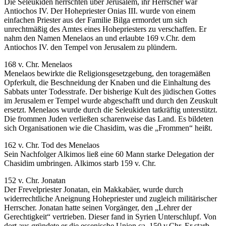
Die Seleukiden herrschten über Jerusalem, ihr Herrscher war
Antiochos IV. Der Hohepriester Onias III. wurde von einem
einfachen Priester aus der Familie Bilga ermordet um sich
unrechtmäßig des Amtes eines Hohepriesters zu verschaffen. Er
nahm den Namen Menelaos an und erlaubte 169 v.Chr. dem
Antiochos IV. den Tempel von Jerusalem zu plündern.
168 v. Chr. Menelaos
Menelaos bewirkte die Religionsgesetzgebung, den toragemäßen
Opferkult, die Beschneidung der Knaben und die Einhaltung des
Sabbats unter Todesstrafe. Der bisherige Kult des jüdischen Gottes
im Jerusalem er Tempel wurde abgeschafft und durch den Zeuskult
ersetzt. Menelaos wurde durch die Seleukiden tatkräftig unterstützt.
Die frommen Juden verließen scharenweise das Land. Es bildeten
sich Organisationen wie die Chasidim, was die „Frommen“ heißt.
162 v. Chr. Tod des Menelaos
Sein Nachfolger Alkimos ließ eine 60 Mann starke Delegation der
Chasidim umbringen. Alkimos starb 159 v. Chr.
152 v. Chr. Jonatan
Der Frevelpriester Jonatan, ein Makkabäer, wurde durch
widerrechtliche Aneignung Hohepriester und zugleich militärischer
Herrscher. Jonatan hatte seinen Vorgänger, den „Lehrer der
Gerechtigkeit“ vertrieben. Dieser fand in Syrien Unterschlupf. Von
dort aus gründete er die essenische Union ca. 150 v.Chr. Er starb