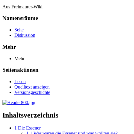
Aus Freimaurer-Wiki
Namensräume
Seite
Diskussion
Mehr
Mehr
Seitenaktionen
Lesen
Quelltext anzeigen
Versionsgeschichte
Inhaltsverzeichnis
1
Die Essener
1.1
Wer waren die Essener und was wollten sie?