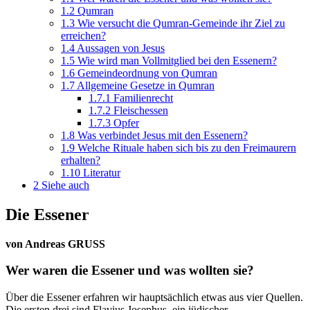
1.2
Qumran
1.3
Wie versucht die Qumran-Gemeinde ihr Ziel zu
erreichen?
1.4
Aussagen von Jesus
1.5
Wie wird man Vollmitglied bei den Essenern?
1.6
Gemeindeordnung von Qumran
1.7
Allgemeine Gesetze in Qumran
1.7.1
Familienrecht
1.7.2
Fleischessen
1.7.3
Opfer
1.8
Was verbindet Jesus mit den Essenern?
1.9
Welche Rituale haben sich bis zu den Freimaurern
erhalten?
1.10
Literatur
2
Siehe auch
Die Essener
von Andreas GRUSS
Wer waren die Essener und was wollten sie?
Über die Essener erfahren wir hauptsächlich etwas aus vier Quellen.
Die ersten drei sind Flavius Josephus, ein jüdischer