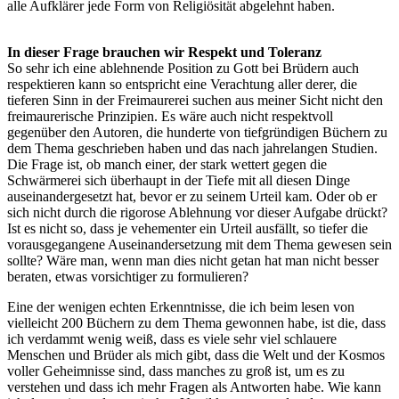
alle Aufklärer jede Form von Religiösität abgelehnt haben.
In dieser Frage brauchen wir Respekt und Toleranz
So sehr ich eine ablehnende Position zu Gott bei Brüdern auch
respektieren kann so entspricht eine Verachtung aller derer, die
tieferen Sinn in der Freimaurerei suchen aus meiner Sicht nicht den
freimaurerische Prinzipien. Es wäre auch nicht respektvoll
gegenüber den Autoren, die hunderte von tiefgründigen Büchern zu
dem Thema geschrieben haben und das nach jahrelangen Studien.
Die Frage ist, ob manch einer, der stark wettert gegen die
Schwärmerei sich überhaupt in der Tiefe mit all diesen Dinge
auseinandergesetzt hat, bevor er zu seinem Urteil kam. Oder ob er
sich nicht durch die rigorose Ablehnung vor dieser Aufgabe drückt?
Ist es nicht so, dass je vehementer ein Urteil ausfällt, so tiefer die
vorausgegangene Auseinandersetzung mit dem Thema gewesen sein
sollte? Wäre man, wenn man dies nicht getan hat man nicht besser
beraten, etwas vorsichtiger zu formulieren?
Eine der wenigen echten Erkenntnisse, die ich beim lesen von
vielleicht 200 Büchern zu dem Thema gewonnen habe, ist die, dass
ich verdammt wenig weiß, dass es viele sehr viel schlauere
Menschen und Brüder als mich gibt, dass die Welt und der Kosmos
voller Geheimnisse sind, dass manches zu groß ist, um es zu
verstehen und dass ich mehr Fragen als Antworten habe. Wie kann