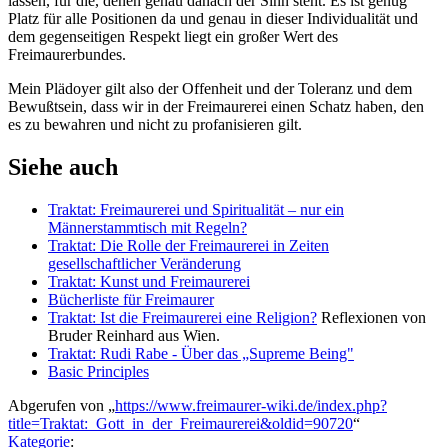
lassen, für die, denen genau danach der Sinn steht. Es ist genug
Platz für alle Positionen da und genau in dieser Individualität und
dem gegenseitigen Respekt liegt ein großer Wert des
Freimaurerbundes.
Mein Plädoyer gilt also der Offenheit und der Toleranz und dem
Bewußtsein, dass wir in der Freimaurerei einen Schatz haben, den
es zu bewahren und nicht zu profanisieren gilt.
Siehe auch
Traktat: Freimaurerei und Spiritualität – nur ein
Männerstammtisch mit Regeln?
Traktat: Die Rolle der Freimaurerei in Zeiten
gesellschaftlicher Veränderung
Traktat: Kunst und Freimaurerei
Bücherliste für Freimaurer
Traktat: Ist die Freimaurerei eine Religion?
Reflexionen von
Bruder Reinhard aus Wien.
Traktat: Rudi Rabe - Über das „Supreme Being"
Basic Principles
Abgerufen von „
https://www.freimaurer-wiki.de/index.php?
title=Traktat:_Gott_in_der_Freimaurerei&oldid=90720
“
Kategorie
: