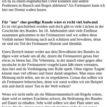
ich da zu einem dogmatischen Urteil kommen und andere
Positionen in Bausch und Bogen ablehnen? Als Freimaurer kann ich
hier nur Demut walten lassen.
Für "nur" eine gesellige Runde wäre es recht viel Aufwand
Es ist viel geschrieben worden und doch gibt es viele Lücken in der
Geschichte des Bundes. Im 18. Jahrhundert sind viele Einflüsse
zusammen gekommen in der Freimaurerei und wir sollten diese
Vielfalt meiner Meinung nach auch schützen und bewahren, denn
sie sind ein Teil der Freimaurer Historie und Identität.
Einen Bereich immer weiter aus dem Bewußtsein des Bundes zu
tilgen wäre schade um all die, denen die Freimaurerei genau hier
etwas zu bieten hat. Die Vehemenz, in der manch einer gegen alles
mystische in der Freimaurerei vorgeht kann läßt einen vermuten,
dass hier und da Verdrängung eine Rolle spielt. Ohne eigene Ängste
könnte man viel offener und freier damit umgehen. Man muss eine
Meinung nicht teilen, um sie zu respektieren. Genau das sollten wir
als Freimaurer beherrschen, denn wie sonst wollen wir ein Beispiel
sein und durch unser Tun in der Welt wirken?
Wenn wir nicht mehr als ein Männerstammtisch mit Regeln wären,
dann wird es meines Erachtens schwer, die Bedeutung des Bundes
auf Dauer zu erhalten. Sehr wohl sollten wir aber Platz unter uns