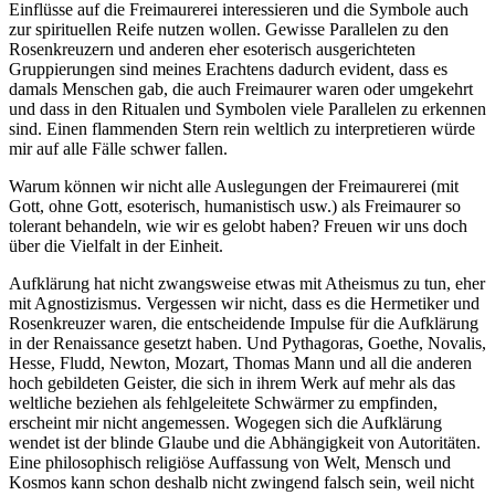
Einflüsse auf die Freimaurerei interessieren und die Symbole auch
zur spirituellen Reife nutzen wollen. Gewisse Parallelen zu den
Rosenkreuzern und anderen eher esoterisch ausgerichteten
Gruppierungen sind meines Erachtens dadurch evident, dass es
damals Menschen gab, die auch Freimaurer waren oder umgekehrt
und dass in den Ritualen und Symbolen viele Parallelen zu erkennen
sind. Einen flammenden Stern rein weltlich zu interpretieren würde
mir auf alle Fälle schwer fallen.
Warum können wir nicht alle Auslegungen der Freimaurerei (mit
Gott, ohne Gott, esoterisch, humanistisch usw.) als Freimaurer so
tolerant behandeln, wie wir es gelobt haben? Freuen wir uns doch
über die Vielfalt in der Einheit.
Aufklärung hat nicht zwangsweise etwas mit Atheismus zu tun, eher
mit Agnostizismus. Vergessen wir nicht, dass es die Hermetiker und
Rosenkreuzer waren, die entscheidende Impulse für die Aufklärung
in der Renaissance gesetzt haben. Und Pythagoras, Goethe, Novalis,
Hesse, Fludd, Newton, Mozart, Thomas Mann und all die anderen
hoch gebildeten Geister, die sich in ihrem Werk auf mehr als das
weltliche beziehen als fehlgeleitete Schwärmer zu empfinden,
erscheint mir nicht angemessen. Wogegen sich die Aufklärung
wendet ist der blinde Glaube und die Abhängigkeit von Autoritäten.
Eine philosophisch religiöse Auffassung von Welt, Mensch und
Kosmos kann schon deshalb nicht zwingend falsch sein, weil nicht