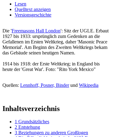
Lesen
Quelltext anzeigen
Versionsgeschichte
Die '
Freemasons Hall London
': Sitz der UGLE. Erbaut
1927 bis 1933: ursprünglich zum Gedenken an die
Gefallenen im Ersten Weltkrieg, daher 'Masonic Peace
Memorial'. Am Beginn des Zweiten Weltkriegs bekam
das Gebäude seinen heutigen Namen.
1914 bis 1918: der Erste Weltkrieg; in England bis
heute der 'Great War'. Foto: "Rito York Mexico"
Quellen:
Lennhoff, Posner, Binder
und
Wikipedia
Inhaltsverzeichnis
1
Grundsätzliches
2
Entstehung
3
Beziehungen zu anderen Großlogen