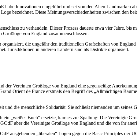
LoE habe Innovationen eingeführt und sei von den Alten Landmarken a
Loge bezeichnet. Diese Meinungsverschiedenheiten zwischen den beiden
nschluss zu verhandeln. Dieser Prozess dauerte etwa vier Jahre, bis
gten Großloge von England zusammenschlossen.
organisiert, die ungefähr den traditionellen Grafschaften von England 
 Jurisdiktionen in anderen Ländern sind als Distrikte organisiert.
nd der Vereinten Großloge von England eine gegenseitige Anerkennun
rand Orient de France erstmals den Begriff des „Allmächtigen Baumeist
it und die menschliche Solidarität. Sie schließt niemanden um seines G
ch ein „weißes Buch“ ersetzte, kam es zur Spaltung: Die Vereinigte 
der GOdF aber die Vereinigte Großloge von England und die von ihr an
OdF ausgehenden „liberalen“ Logen gegen die Basic Principles der UG