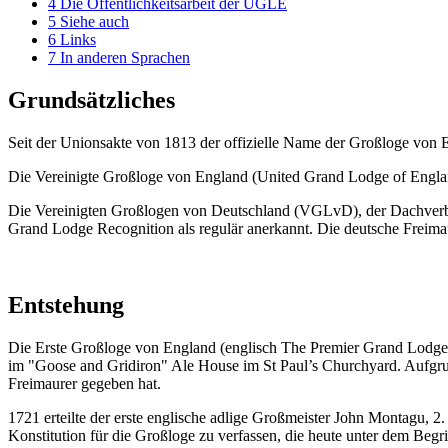
4
Die Öffentlichkeitsarbeit der UGLE
5
Siehe auch
6
Links
7
In anderen Sprachen
Grundsätzliches
Seit der Unionsakte von 1813 der offizielle Name der Großloge von 
Die Vereinigte Großloge von England (United Grand Lodge of Englan
Die Vereinigten Großlogen von Deutschland (VGLvD), der Dachverban
Grand Lodge Recognition als regulär anerkannt. Die deutsche Freimau
Entstehung
Die Erste Großloge von England (englisch The Premier Grand Lodge
im "Goose and Gridiron" Ale House im St Paul’s Churchyard. Aufgrund
Freimaurer gegeben hat.
1721 erteilte der erste englische adlige Großmeister John Montagu, 
Konstitution für die Großloge zu verfassen, die heute unter dem Begr