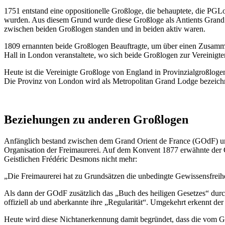
1751 entstand eine oppositionelle Großloge, die behauptete, die PG
wurden. Aus diesem Grund wurde diese Großloge als Antients Grand 
zwischen beiden Großlogen standen und in beiden aktiv waren.
1809 ernannten beide Großlogen Beauftragte, um über einen Zusamme
Hall in London veranstaltete, wo sich beide Großlogen zur Vereini
Heute ist die Vereinigte Großloge von England in Provinzialgroßlogen 
Die Provinz von London wird als Metropolitan Grand Lodge bezeichnet.
Beziehungen zu anderen Großlogen
Anfänglich bestand zwischen dem Grand Orient de France (GOdF) u
Organisation der Freimaurerei. Auf dem Konvent 1877 erwähnte der G
Geistlichen Frédéric Desmons nicht mehr:
„Die Freimaurerei hat zu Grundsätzen die unbedingte Gewissensfreihe
Als dann der GOdF zusätzlich das „Buch des heiligen Gesetzes“ dur
offiziell ab und aberkannte ihre „Regularität“. Umgekehrt erkennt 
Heute wird diese Nichtanerkennung damit begründet, dass die vom G