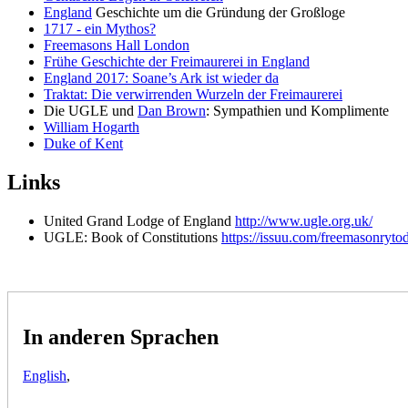
England
Geschichte um die Gründung der Großloge
1717 - ein Mythos?
Freemasons Hall London
Frühe Geschichte der Freimaurerei in England
England 2017: Soane’s Ark ist wieder da
Traktat: Die verwirrenden Wurzeln der Freimaurerei
Die UGLE und
Dan Brown
: Sympathien und Komplimente
William Hogarth
Duke of Kent
Links
United Grand Lodge of England
http://www.ugle.org.uk/
UGLE: Book of Constitutions
https://issuu.com/freemasonryto
In anderen Sprachen
English
,