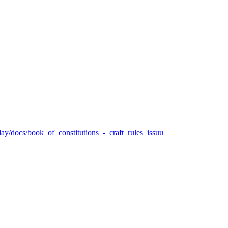
day/docs/book_of_constitutions_-_craft_rules_issuu_