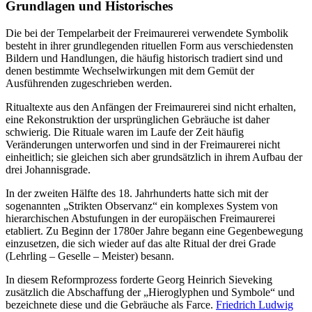
Grundlagen und Historisches
Die bei der Tempelarbeit der Freimaurerei verwendete Symbolik
besteht in ihrer grundlegenden rituellen Form aus verschiedensten
Bildern und Handlungen, die häufig historisch tradiert sind und
denen bestimmte Wechselwirkungen mit dem Gemüt der
Ausführenden zugeschrieben werden.
Ritualtexte aus den Anfängen der Freimaurerei sind nicht erhalten,
eine Rekonstruktion der ursprünglichen Gebräuche ist daher
schwierig. Die Rituale waren im Laufe der Zeit häufig
Veränderungen unterworfen und sind in der Freimaurerei nicht
einheitlich; sie gleichen sich aber grundsätzlich in ihrem Aufbau der
drei Johannisgrade.
In der zweiten Hälfte des 18. Jahrhunderts hatte sich mit der
sogenannten „Strikten Observanz“ ein komplexes System von
hierarchischen Abstufungen in der europäischen Freimaurerei
etabliert. Zu Beginn der 1780er Jahre begann eine Gegenbewegung
einzusetzen, die sich wieder auf das alte Ritual der drei Grade
(Lehrling – Geselle – Meister) besann.
In diesem Reformprozess forderte Georg Heinrich Sieveking
zusätzlich die Abschaffung der „Hieroglyphen und Symbole“ und
bezeichnete diese und die Gebräuche als Farce.
Friedrich Ludwig