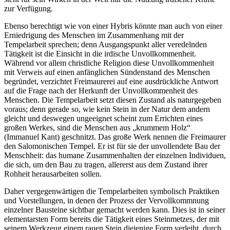
zur Verfügung.
Ebenso berechtigt wie von einer Hybris könnte man auch von einer
Erniedrigung des Menschen im Zusammenhang mit der
Tempelarbeit sprechen; denn Ausgangspunkt aller veredelnden
Tätigkeit ist die Einsicht in die irdische Unvollkommenheit.
Während vor allem christliche Religion diese Unvollkommenheit
mit Verweis auf einen anfänglichen Sündenstand des Menschen
begründet, verzichtet Freimaurerei auf eine ausdrückliche Antwort
auf die Frage nach der Herkunft der Unvollkommenheit des
Menschen. Die Tempelarbeit setzt diesen Zustand als naturgegeben
voraus; denn gerade so, wie kein Stein in der Natur dem andern
gleicht und deswegen ungeeignet scheint zum Errichten eines
großen Werkes, sind die Menschen aus „krummem Holz“
(Immanuel Kant) geschnitzt. Das große Werk nennen die Freimaurer
den Salomonischen Tempel. Er ist für sie der unvollendete Bau der
Menschheit: das humane Zusammenhalten der einzelnen Individuen,
die sich, um den Bau zu tragen, allererst aus dem Zustand ihrer
Rohheit herausarbeiten sollen.
Daher vergegenwärtigen die Tempelarbeiten symbolisch Praktiken
und Vorstellungen, in denen der Prozess der Vervollkommnung
einzelner Bausteine sichtbar gemacht werden kann. Dies ist in seiner
elementarsten Form bereits die Tätigkeit eines Steinmetzes, der mit
seinem Werkzeug einem rauen Stein diejenige Form verleiht, durch