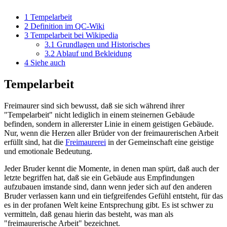
1
Tempelarbeit
2
Definition im QC-Wiki
3
Tempelarbeit bei Wikipedia
3.1
Grundlagen und Historisches
3.2
Ablauf und Bekleidung
4
Siehe auch
Tempelarbeit
Freimaurer sind sich bewusst, daß sie sich während ihrer
"Tempelarbeit" nicht lediglich in einem steinernen Gebäude
befinden, sondern in allererster Linie in einem geistigen Gebäude.
Nur, wenn die Herzen aller Brüder von der freimaurerischen Arbeit
erfüllt sind, hat die
Freimaurerei
in der Gemeinschaft eine geistige
und emotionale Bedeutung.
Jeder Bruder kennt die Momente, in denen man spürt, daß auch der
letzte begriffen hat, daß sie ein Gebäude aus Empfindungen
aufzubauen imstande sind, dann wenn jeder sich auf den anderen
Bruder verlassen kann und ein tiefgreifendes Gefühl entsteht, für das
es in der profanen Welt keine Entsprechung gibt. Es ist schwer zu
vermitteln, daß genau hierin das besteht, was man als
"freimaurerische Arbeit" bezeichnet.