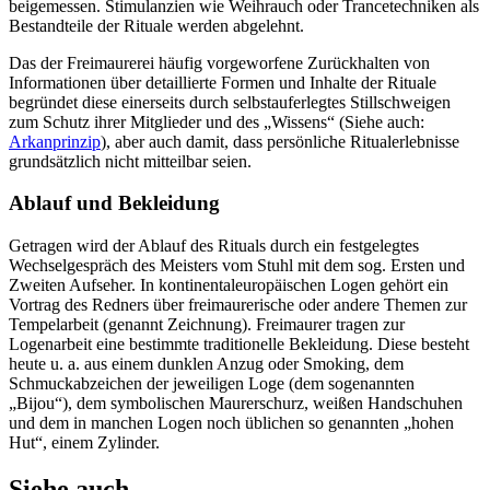
beigemessen. Stimulanzien wie Weihrauch oder Trancetechniken als
Bestandteile der Rituale werden abgelehnt.
Das der Freimaurerei häufig vorgeworfene Zurückhalten von
Informationen über detaillierte Formen und Inhalte der Rituale
begründet diese einerseits durch selbstauferlegtes Stillschweigen
zum Schutz ihrer Mitglieder und des „Wissens“ (Siehe auch:
Arkanprinzip
), aber auch damit, dass persönliche Ritualerlebnisse
grundsätzlich nicht mitteilbar seien.
Ablauf und Bekleidung
Getragen wird der Ablauf des Rituals durch ein festgelegtes
Wechselgespräch des Meisters vom Stuhl mit dem sog. Ersten und
Zweiten Aufseher. In kontinentaleuropäischen Logen gehört ein
Vortrag des Redners über freimaurerische oder andere Themen zur
Tempelarbeit (genannt Zeichnung). Freimaurer tragen zur
Logenarbeit eine bestimmte traditionelle Bekleidung. Diese besteht
heute u. a. aus einem dunklen Anzug oder Smoking, dem
Schmuckabzeichen der jeweiligen Loge (dem sogenannten
„Bijou“), dem symbolischen Maurerschurz, weißen Handschuhen
und dem in manchen Logen noch üblichen so genannten „hohen
Hut“, einem Zylinder.
Siehe auch