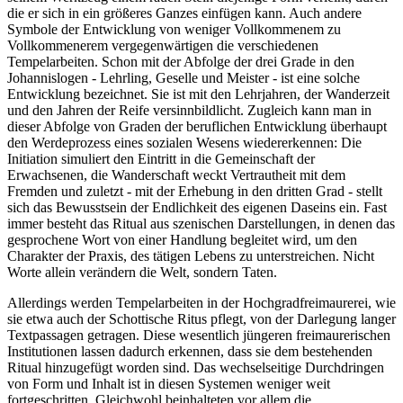
die er sich in ein größeres Ganzes einfügen kann. Auch andere
Symbole der Entwicklung von weniger Vollkommenem zu
Vollkommenerem vergegenwärtigen die verschiedenen
Tempelarbeiten. Schon mit der Abfolge der drei Grade in den
Johannislogen - Lehrling, Geselle und Meister - ist eine solche
Entwicklung bezeichnet. Sie ist mit den Lehrjahren, der Wanderzeit
und den Jahren der Reife versinnbildlicht. Zugleich kann man in
dieser Abfolge von Graden der beruflichen Entwicklung überhaupt
den Werdeprozess eines sozialen Wesens wiedererkennen: Die
Initiation simuliert den Eintritt in die Gemeinschaft der
Erwachsenen, die Wanderschaft weckt Vertrautheit mit dem
Fremden und zuletzt - mit der Erhebung in den dritten Grad - stellt
sich das Bewusstsein der Endlichkeit des eigenen Daseins ein. Fast
immer besteht das Ritual aus szenischen Darstellungen, in denen das
gesprochene Wort von einer Handlung begleitet wird, um den
Charakter der Praxis, des tätigen Lebens zu unterstreichen. Nicht
Worte allein verändern die Welt, sondern Taten.
Allerdings werden Tempelarbeiten in der Hochgradfreimaurerei, wie
sie etwa auch der Schottische Ritus pflegt, von der Darlegung langer
Textpassagen getragen. Diese wesentlich jüngeren freimaurerischen
Institutionen lassen dadurch erkennen, dass sie dem bestehenden
Ritual hinzugefügt worden sind. Das wechselseitige Durchdringen
von Form und Inhalt ist in diesen Systemen weniger weit
fortgeschritten. Gleichwohl beinhalteten vor allem die