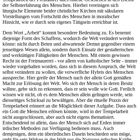
der Selbsterfahrung des Menschen. Hierbei vereinigen sich
liturgische Elemente beider christlicher Kirchen mit säkularen
Vorstellungen vom Fortschritt des Menschen in moralischer
Hinsicht, wie er durch sein eigenes Tätigsein erreichbar ist.
Dem Wort „Arbeit“ kommt besondere Bedeutung zu. Es benennt
diejenige Form des Schaffens, wodurch die Welt verändert werden
könne: nicht durch Beten und abwartende Demut gegenüber einem
jenseitigen Wesen allein, sondern durch Einsatz der gestalterischen
und werktätigen Fähigkeiten der Menschen. Mit einem gewissen
Recht ist der Freimaurerei - vor allem von katholischer Seite - immer
wieder vorgehalten worden, dass sich in diesem Anspruch, die Welt
selbst verändern zu wollen, die verwerfliche Hybris des Menschen
ausspreche. Hier greife der Mensch nach der allein Gott gemäßen
Macht zur Erlösung der Welt. Wo sich der Mensch in deren Besitz
wähne, gebe sich zu erkennen, dass er sein wolle wie Gott. Freilich
wissen wir nicht, ob es dem Menschen allein gelingen werde, sein
diesseitiges Schicksal zu bewältigen. Aber die rituelle Praxis der
Tempelarbeit erinnert an die Möglichkeit dieser Aufgabe. Dass auch
ein Gott die Menschen erlösen könnte, wird in der Tempelarbeit
nicht ausgeschlossen, aber auch nicht eigens thematisiert.
Entscheidend ist allein, dass der Mensch sich auf Erden immer
irdischer Methoden zur Verfügung bedienen muss. Auch
demjenigen, dem ein überirdisches Dasein beschieden sein möge,
steht für sein Wirken in der Welt nur die Nutzung irdischer Kräfte