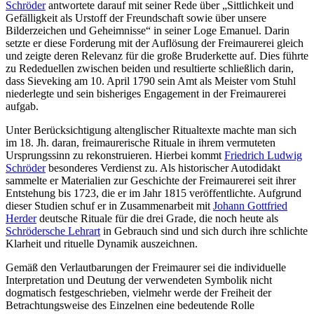
Schröder
antwortete darauf mit seiner Rede über „Sittlichkeit und
Gefälligkeit als Urstoff der Freundschaft sowie über unsere
Bilderzeichen und Geheimnisse“ in seiner Loge Emanuel. Darin
setzte er diese Forderung mit der Auflösung der Freimaurerei gleich
und zeigte deren Relevanz für die große Bruderkette auf. Dies führte
zu Rededuellen zwischen beiden und resultierte schließlich darin,
dass Sieveking am 10. April 1790 sein Amt als Meister vom Stuhl
niederlegte und sein bisheriges Engagement in der Freimaurerei
aufgab.
Unter Berücksichtigung altenglischer Ritualtexte machte man sich
im 18. Jh. daran, freimaurerische Rituale in ihrem vermuteten
Ursprungssinn zu rekonstruieren. Hierbei kommt
Friedrich Ludwig
Schröder
besonderes Verdienst zu. Als historischer Autodidakt
sammelte er Materialien zur Geschichte der Freimaurerei seit ihrer
Entstehung bis 1723, die er im Jahr 1815 veröffentlichte. Aufgrund
dieser Studien schuf er in Zusammenarbeit mit
Johann Gottfried
Herder
deutsche Rituale für die drei Grade, die noch heute als
Schrödersche Lehrart
in Gebrauch sind und sich durch ihre schlichte
Klarheit und rituelle Dynamik auszeichnen.
Gemäß den Verlautbarungen der Freimaurer sei die individuelle
Interpretation und Deutung der verwendeten Symbolik nicht
dogmatisch festgeschrieben, vielmehr werde der Freiheit der
Betrachtungsweise des Einzelnen eine bedeutende Rolle