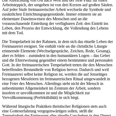
Die Ausrichtung von Ost nach West und der freie Platz für einen
Arbeitsteppich, der umgeben ist von drei Kerzen auf großen Säulen.
Auf jeder Stufe freimaurerischer Arbeit wechseln die Symbole und
zusätzlichen Einrichtungsgegenstände. Immer erinnern sie an
elementare Daseinsweisen des Menschen und an die
vorausschauende Einteilung der verfügbaren Zeit: den Eintritt ins
Leben, den Prozess der Entwicklung, die Vollendung des Lebens
mit dem Tod.
Die Tempelarbeit ist der Rahmen, in dem sich das rituelle Leben der
Freimaurerei ereignet. Sie enthält viele an die christliche Liturgie
erinnernde Elemente (Wechselgespräche, Zeichen, Rede, Gesang),
aber es fehlen – zumindest in den humanitären Logen – das Gebet
und die Ehrerweisung gegenüber einem bestimmten und personalen
Gott. In der freimaurerischen Tempelarbeit treten die den Menschen
betreffenden Bestandteile von Religion hervor. Dadurch und weil
Freimaurerei selbst keine Religion ist, werden die auf Jenseitiges
bezogenen Messfeiern im freimaurerischen Ritual umgewandelt in
eine Feier des Menschen. Allerdings steht nicht der Mensch in
unbestimmter Allgemeinheit im Zentrum der Arbeit, sondern
insofern er unvollkommen ist und die Möglichkeit zur
Vervollkommnung (Perfektibilität) in sich birgt.
Während liturgische Praktiken theistischer Religionen stets auch
eine Gotteserfahrung vergegenwärtigen sollen, stellt die
Tempelarbeit der Freimaurer alles rituelle Geschehen in den Dienst