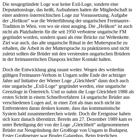
Die neugegründete Loge war keine Exil-Loge, sondern eine
Deputationsloge, das heißt, Aufnahmen hatten die Mitgliedschaft in
einer anderen österreichischen Loge zur Voraussetzung. Aufgabe
der „Helikon“ war die Weiterführung der ungarischen Freimaurer-
Tradition in Wien, von wo sie einst ausging. Die „Helikon“ ist auch
nicht als Platzhalterin für die seit 1950 verbotene ungarische FM
gegründet worden, sondern quasi als eine Brücke zur Weltenkette.
Ziel war auch, das alte ungarische Ritual in der Muttersprache zu
erhalten, die Arbeit in der Muttersprache zu praktizieren und nicht
zuletzt sollten die Brüder mit den verstreuten ungarischen Brüdern
in der freimaurerischen Diaspora leichter Kontakt halten.
Doch die Entwicklung ging rasant weiter. Wegen des weiterhin
gültigen Freimaurer-Verbots in Ungarn sollte Ende der achtziger
Jahre auf Initiative der Wiener Loge „Gleichheit“ dann doch auch
eine ungarische „Exil-Loge“ gegründet werden, eine ungarische
Grenzloge in Österreich. Und so nahm die Loge Gleichheit 1988 als
ersten Schritt in einem Schnellverfahren 14 ungarische Brüder aus
verschiedenen Logen auf, in einer Zeit als man noch nicht im
Entferntesten daran denken konnte, dass das kommunistische
System bald zusammenbrechen würde. Doch die Ereignisse haben
sich kurz danach überstürzt. Bereits am 27. Dezember 1989 kam es
unter Beteiligung der von der Loge „Gleichheit“ aufgenommenen
Brüder zur Neugründung der Großloge von Ungarn in Budapest.
Erster Großmeister war Bruder Galambos. Beim feierlichen