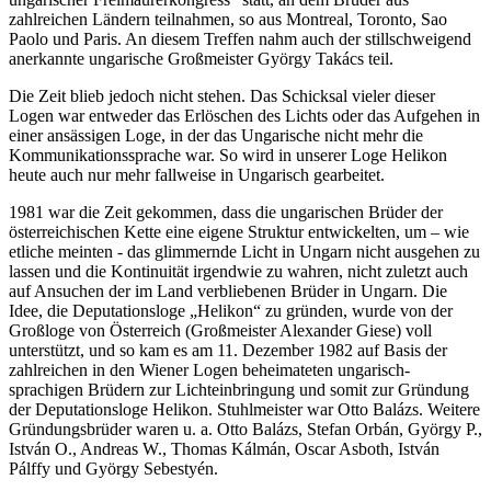
zahlreichen Ländern teilnahmen, so aus Montreal, Toronto, Sao
Paolo und Paris. An diesem Treffen nahm auch der stillschweigend
anerkannte ungarische Großmeister György Takács teil.
Die Zeit blieb jedoch nicht stehen. Das Schicksal vieler dieser
Logen war entweder das Erlöschen des Lichts oder das Aufgehen in
einer ansässigen Loge, in der das Ungarische nicht mehr die
Kommunikationssprache war. So wird in unserer Loge Helikon
heute auch nur mehr fallweise in Ungarisch gearbeitet.
1981 war die Zeit gekommen, dass die ungarischen Brüder der
österreichischen Kette eine eigene Struktur entwickelten, um – wie
etliche meinten - das glimmernde Licht in Ungarn nicht ausgehen zu
lassen und die Kontinuität irgendwie zu wahren, nicht zuletzt auch
auf Ansuchen der im Land verbliebenen Brüder in Ungarn. Die
Idee, die Deputationsloge „Helikon“ zu gründen, wurde von der
Großloge von Österreich (Großmeister Alexander Giese) voll
unterstützt, und so kam es am 11. Dezember 1982 auf Basis der
zahlreichen in den Wiener Logen beheimateten ungarisch-
sprachigen Brüdern zur Lichteinbringung und somit zur Gründung
der Deputationsloge Helikon. Stuhlmeister war Otto Balázs. Weitere
Gründungsbrüder waren u. a. Otto Balázs, Stefan Orbán, György P.,
István O., Andreas W., Thomas Kálmán, Oscar Asboth, István
Pálffy und György Sebestyén.