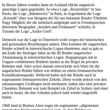
In diesen Jahren wurden dann im Ausland etliche ungarisch-
sprachige Logen gegründet. So etwa Loge „Resurrektio“ in Sao
Paolo, die Loge „Martinovics” in Paris, in Argentinien die Loge
„Kossuth” (hier war übrigens der für uns bekannte Bruder Töhötöm
Nagy Mitglied, der die mehrfach aufgelegte und in Fremdsprachen
übersetzte Biographie „Jesuiten und Freimaurer“ schrieb), in
Toronto die Loge „Andor Gerő“.
Dennoch war die Lage in Österreich wohl wegen der historischen
und grenznahen Beziehungen anders. Hier konnten die ungarischen
Brüder schnell in österreichische Logen übertreten, und so gab es
am Ende der fünfziger Jahre an die 80 Brüder ungarischer
Abstammung in österreichischen Logen. Begegnungen mit in
Ungarn verbliebenen Brüdern fanden in der Regel im privaten
Rahmen statt. Aber schon damals entwickelte sich Wien für die
ungarischen Brüder hüben wie drüben zu einem freimaurerischen
Kristallisationspunkt. Weltweit trafen sich die Brüder auch in
sogenannten freimaurerischen Zirkeln. Diese wurde jedoch von den
ortsansässigen Großlogen nicht anerkannt, hatten also eher privaten
Charakter. Bekannt war zum Beispiel ein Zirkel in Sydney und einer
auch in Israel, die ihre Arbeiten jedoch bald wieder eingestellt
haben.
1968 fand in Buenos Aires sogar ein sogenannter „allgemeiner
ungarischer Freimaurerkongress“ statt, an dem Brüder aus