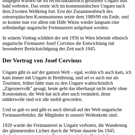
hingegen wurden sie im rechts-diktatorisch geführten Ungarn nun
bald verboten. Das setzte sich im kommunistischen Ungarn nach
dem Zweiten Weltkrieg fort. Erst der Zusammenbruch des
osteuropäischen Kommunismus setzte dem 1989/90 ein Ende, und
so konnte nun vor allem mit Hilfe Wiens wieder langsam eine
selbständige ungarische Freimaurerei aufgebaut werden.
In seinem Vortrag schildert der seit 1956 in Wien lebende ethnisch
ungarische Freimaurer Josef Corvinus die Entwicklung mit
besonderer Berücksichtigung der Zeit nach 1945.
Der Vortrag von Josef Corvinus
Ungarn gibt es auf der ganzen Welt – egal, wohin ich auch kam, ich
kam immer mit Ungarn in Berührung, und sei es auch nur als
Touristen, früher hätte man zu den Ungarn wahrscheinlich
„Zigeunervolk” gesagt, heute geht das überhaupt nicht mehr ohne
Konnotation; die Welt hat sich aber auch verändert, denn
mittlerweile sind wir alle mobil geworden.
Und so gab es und gibt es auch überall auf der Welt ungarische
Freimaurerbrüder, die Mitglieder in unserer Weltenkette sind.
1920 wurde die Freimaurerei in Ungarn verboten, die Wanderung
der glimmernden Lichter durch die Wüste dauerte bis 1945.