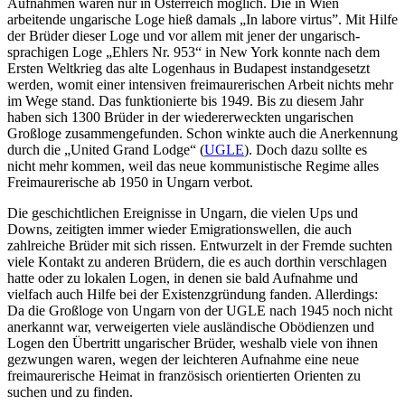
Aufnahmen waren nur in Österreich möglich. Die in Wien
arbeitende ungarische Loge hieß damals „In labore virtus”. Mit Hilfe
der Brüder dieser Loge und vor allem mit jener der ungarisch-
sprachigen Loge „Ehlers Nr. 953“ in New York konnte nach dem
Ersten Weltkrieg das alte Logenhaus in Budapest instandgesetzt
werden, womit einer intensiven freimaurerischen Arbeit nichts mehr
im Wege stand. Das funktionierte bis 1949. Bis zu diesem Jahr
haben sich 1300 Brüder in der wiedererweckten ungarischen
Großloge zusammengefunden. Schon winkte auch die Anerkennung
durch die „United Grand Lodge“ (
UGLE
). Doch dazu sollte es
nicht mehr kommen, weil das neue kommunistische Regime alles
Freimaurerische ab 1950 in Ungarn verbot.
Die geschichtlichen Ereignisse in Ungarn, die vielen Ups und
Downs, zeitigten immer wieder Emigrationswellen, die auch
zahlreiche Brüder mit sich rissen. Entwurzelt in der Fremde suchten
viele Kontakt zu anderen Brüdern, die es auch dorthin verschlagen
hatte oder zu lokalen Logen, in denen sie bald Aufnahme und
vielfach auch Hilfe bei der Existenzgründung fanden. Allerdings:
Da die Großloge von Ungarn von der UGLE nach 1945 noch nicht
anerkannt war, verweigerten viele ausländische Obödienzen und
Logen den Übertritt ungarischer Brüder, weshalb viele von ihnen
gezwungen waren, wegen der leichteren Aufnahme eine neue
freimaurerische Heimat in französisch orientierten Orienten zu
suchen und zu finden.