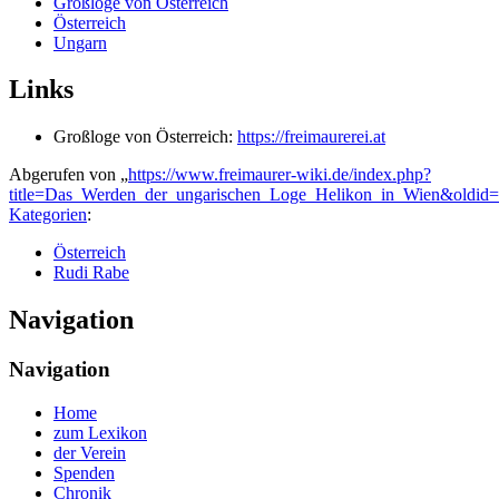
Großloge von Österreich
Österreich
Ungarn
Links
Großloge von Österreich:
https://freimaurerei.at
Abgerufen von „
https://www.freimaurer-wiki.de/index.php?
title=Das_Werden_der_ungarischen_Loge_Helikon_in_Wien&oldid
Kategorien
:
Österreich
Rudi Rabe
Navigation
Navigation
Home
zum Lexikon
der Verein
Spenden
Chronik