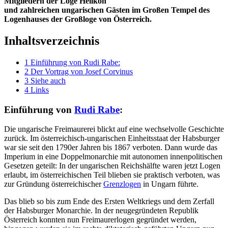
Mitgliedern der Loge Helikon
und zahlreichen ungarischen Gästen im Großen Tempel des
Logenhauses der Großloge von Österreich.
Inhaltsverzeichnis
1
Einführung von Rudi Rabe:
2
Der Vortrag von Josef Corvinus
3
Siehe auch
4
Links
Einführung von
Rudi Rabe
:
Die ungarische Freimaurerei blickt auf eine wechselvolle Geschichte
zurück. Im österreichisch-ungarischen Einheitsstaat der Habsburger
war sie seit den 1790er Jahren bis 1867 verboten. Dann wurde das
Imperium in eine Doppelmonarchie mit autonomen innenpolitischen
Gesetzen geteilt: In der ungarischen Reichshälfte waren jetzt Logen
erlaubt, im österreichischen Teil blieben sie praktisch verboten, was
zur Gründung österreichischer
Grenzlogen
in Ungarn führte.
Das blieb so bis zum Ende des Ersten Weltkriegs und dem Zerfall
der Habsburger Monarchie. In der neugegründeten Republik
Österreich konnten nun Freimaurerlogen gegründet werden,