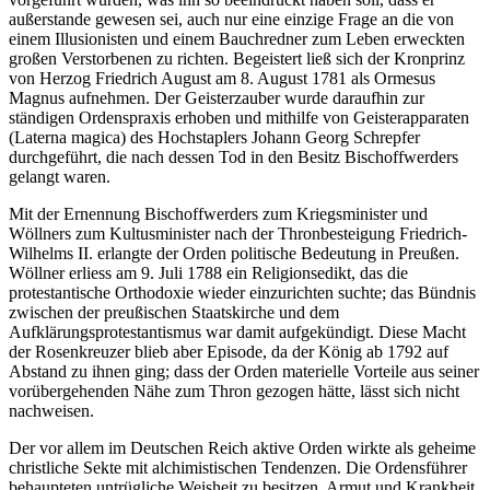
außerstande gewesen sei, auch nur eine einzige Frage an die von
einem Illusionisten und einem Bauchredner zum Leben erweckten
großen Verstorbenen zu richten. Begeistert ließ sich der Kronprinz
von Herzog Friedrich August am 8. August 1781 als Ormesus
Magnus aufnehmen. Der Geisterzauber wurde daraufhin zur
ständigen Ordenspraxis erhoben und mithilfe von Geisterapparaten
(Laterna magica) des Hochstaplers Johann Georg Schrepfer
durchgeführt, die nach dessen Tod in den Besitz Bischoffwerders
gelangt waren.
Mit der Ernennung Bischoffwerders zum Kriegsminister und
Wöllners zum Kultusminister nach der Thronbesteigung Friedrich-
Wilhelms II. erlangte der Orden politische Bedeutung in Preußen.
Wöllner erliess am 9. Juli 1788 ein Religionsedikt, das die
protestantische Orthodoxie wieder einzurichten suchte; das Bündnis
zwischen der preußischen Staatskirche und dem
Aufklärungsprotestantismus war damit aufgekündigt. Diese Macht
der Rosenkreuzer blieb aber Episode, da der König ab 1792 auf
Abstand zu ihnen ging; dass der Orden materielle Vorteile aus seiner
vorübergehenden Nähe zum Thron gezogen hätte, lässt sich nicht
nachweisen.
Der vor allem im Deutschen Reich aktive Orden wirkte als geheime
christliche Sekte mit alchimistischen Tendenzen. Die Ordensführer
behaupteten untrügliche Weisheit zu besitzen, Armut und Krankheit