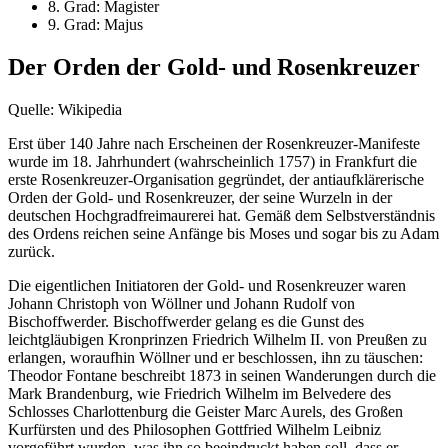
8. Grad: Magister
9. Grad: Majus
Der Orden der Gold- und Rosenkreuzer
Quelle: Wikipedia
Erst über 140 Jahre nach Erscheinen der Rosenkreuzer-Manifeste
wurde im 18. Jahrhundert (wahrscheinlich 1757) in Frankfurt die
erste Rosenkreuzer-Organisation gegründet, der antiaufklärerische
Orden der Gold- und Rosenkreuzer, der seine Wurzeln in der
deutschen Hochgradfreimaurerei hat. Gemäß dem Selbstverständnis
des Ordens reichen seine Anfänge bis Moses und sogar bis zu Adam
zurück.
Die eigentlichen Initiatoren der Gold- und Rosenkreuzer waren
Johann Christoph von Wöllner und Johann Rudolf von
Bischoffwerder. Bischoffwerder gelang es die Gunst des
leichtgläubigen Kronprinzen Friedrich Wilhelm II. von Preußen zu
erlangen, woraufhin Wöllner und er beschlossen, ihn zu täuschen:
Theodor Fontane beschreibt 1873 in seinen Wanderungen durch die
Mark Brandenburg, wie Friedrich Wilhelm im Belvedere des
Schlosses Charlottenburg die Geister Marc Aurels, des Großen
Kurfürsten und des Philosophen Gottfried Wilhelm Leibniz
vorgeführt wurden, was ihn so beeindruckt haben soll, dass er