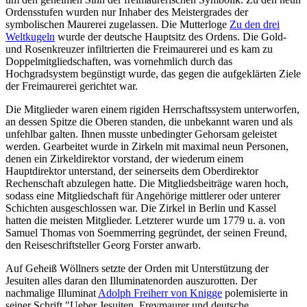
Ordensstufen wurden nur Inhaber des Meistergrades der
symbolischen Maurerei zugelassen. Die Mutterloge
Zu den drei
Weltkugeln
wurde der deutsche Hauptsitz des Ordens. Die Gold-
und Rosenkreuzer infiltrierten die Freimaurerei und es kam zu
Doppelmitgliedschaften, was vornehmlich durch das
Hochgradsystem begünstigt wurde, das gegen die aufgeklärten Ziele
der Freimaurerei gerichtet war.
Die Mitglieder waren einem rigiden Herrschaftssystem unterworfen,
an dessen Spitze die Oberen standen, die unbekannt waren und als
unfehlbar galten. Ihnen musste unbedingter Gehorsam geleistet
werden. Gearbeitet wurde in Zirkeln mit maximal neun Personen,
denen ein Zirkeldirektor vorstand, der wiederum einem
Hauptdirektor unterstand, der seinerseits dem Oberdirektor
Rechenschaft abzulegen hatte. Die Mitgliedsbeiträge waren hoch,
sodass eine Mitgliedschaft für Angehörige mittlerer oder unterer
Schichten ausgeschlossen war. Die Zirkel in Berlin und Kassel
hatten die meisten Mitglieder. Letzterer wurde um 1779 u. a. von
Samuel Thomas von Soemmerring gegründet, der seinen Freund,
den Reiseschriftsteller Georg Forster anwarb.
Auf Geheiß Wöllners setzte der Orden mit Unterstützung der
Jesuiten alles daran den Illuminatenorden auszurotten. Der
nachmalige Illuminat
Adolph Freiherr von Knigge
polemisierte in
seiner Schrift "Ueber Jesuiten, Freymaurer und deutsche