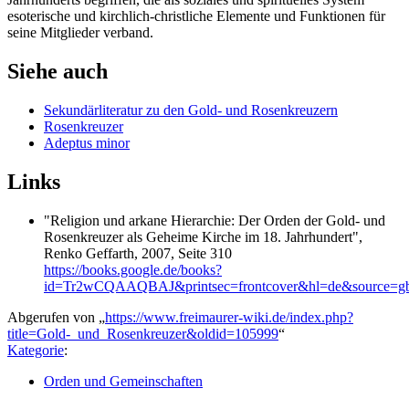
esoterische und kirchlich-christliche Elemente und Funktionen für
seine Mitglieder verband.
Siehe auch
Sekundärliteratur zu den Gold- und Rosenkreuzern
Rosenkreuzer
Adeptus minor
Links
"Religion und arkane Hierarchie: Der Orden der Gold- und
Rosenkreuzer als Geheime Kirche im 18. Jahrhundert",
Renko Geffarth, 2007, Seite 310
https://books.google.de/books?
id=Tr2wCQAAQBAJ&printsec=frontcover&hl=de&source=g
Abgerufen von „
https://www.freimaurer-wiki.de/index.php?
title=Gold-_und_Rosenkreuzer&oldid=105999
“
Kategorie
:
Orden und Gemeinschaften