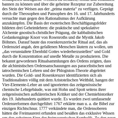
bannen zu können und über die geheime Rezeptur zur Zubereitung
des Stein der Weisen aus der „prima materia“ zu verfügen. Geprägt
durch die Theosophen und Pansophen des 16. und 17. Jahrhunderts
versuchte man gegen den Rationalismus der Aufklärung
anzukämpfen. Die Basis der esoterischen Beschäftigungsfelder
bildeten drei Geheimlehren: die praktische und spekulative
Alchemie gnostisch-christlicher Prägung, die kabbalistischen
Gedankengänge Knorr von Rosenroths und die Mystik Jakob
Böhmes. Darauf baute das rosenkreuzerische Ritual auf, das als
Ordensziel angab, den gefallenen Menschen läutern zu wollen, um
„das verunstaltete Ebenbild Gottes wiederherzustellen“ und Gold
durch die Konzentration auf unedle Metalle zu produzieren. Die
bekannt gewordenen Ritualsammlungen des Ordens zeigten, dass
die alchimistischen Ordensanschauungen aus paracelistischen und
iatrochemischen Lehren und der Phlogiston-Theorie abgeleitet
wurden. Die Gold- und Rosenkreuzer identifizierten sich als
Traditionalisten völlig mit dem Aristotelischen Weltbild, hangen der
Vier-Elemente-Lehre an und ignorierten das zeitgenössische
chemische Lehrgebäude, was mit Hohn und Spott seitens ihrer
zeitgenössischen aufklärerischen Kritiker und der Chemiehistoriker
des 19. Jahrhunderts quittiert wurde. Es wurden zwei umfassende
Ordensreformen durchgeführt: 1767 erklärte man u. a. die Bibel zur
einzigen Richtschnur. 1777 verkündete man, die Ordensoberen
hätten die Freimaurerei erfunden und besäßen das exklusive Wissen
um den geheimen Sinn der freimaurerischen Symbolik. Zu den neun