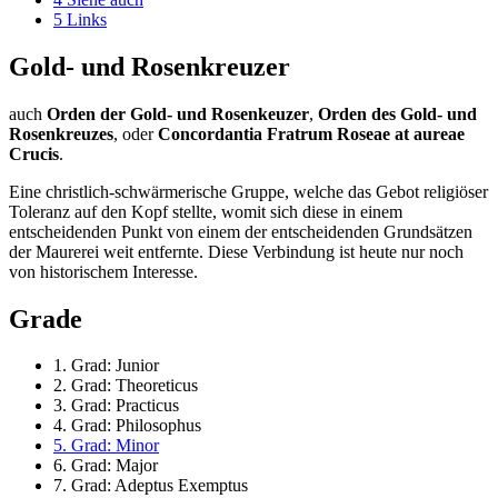
5
Links
Gold- und Rosenkreuzer
auch
Orden der Gold- und Rosenkeuzer
,
Orden des Gold- und
Rosenkreuzes
, oder
Concordantia Fratrum Roseae at aureae
Crucis
.
Eine christlich-schwärmerische Gruppe, welche das Gebot religiöser
Toleranz auf den Kopf stellte, womit sich diese in einem
entscheidenden Punkt von einem der entscheidenden Grundsätzen
der Maurerei weit entfernte. Diese Verbindung ist heute nur noch
von historischem Interesse.
Grade
1. Grad: Junior
2. Grad: Theoreticus
3. Grad: Practicus
4. Grad: Philosophus
5. Grad: Minor
6. Grad: Major
7. Grad: Adeptus Exemptus