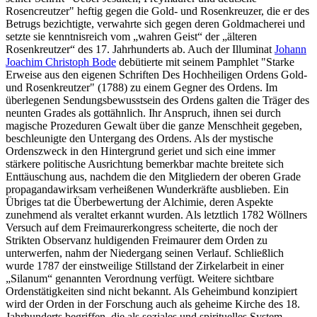
Rosencreutzer" heftig gegen die Gold- und Rosenkreuzer, die er des
Betrugs bezichtigte, verwahrte sich gegen deren Goldmacherei und
setzte sie kenntnisreich vom „wahren Geist“ der „älteren
Rosenkreutzer“ des 17. Jahrhunderts ab. Auch der Illuminat
Johann
Joachim Christoph Bode
debütierte mit seinem Pamphlet "Starke
Erweise aus den eigenen Schriften Des Hochheiligen Ordens Gold-
und Rosenkreutzer" (1788) zu einem Gegner des Ordens. Im
überlegenen Sendungsbewusstsein des Ordens galten die Träger des
neunten Grades als gottähnlich. Ihr Anspruch, ihnen sei durch
magische Prozeduren Gewalt über die ganze Menschheit gegeben,
beschleunigte den Untergang des Ordens. Als der mystische
Ordenszweck in den Hintergrund geriet und sich eine immer
stärkere politische Ausrichtung bemerkbar machte breitete sich
Enttäuschung aus, nachdem die den Mitgliedern der oberen Grade
propagandawirksam verheißenen Wunderkräfte ausblieben. Ein
Übriges tat die Überbewertung der Alchimie, deren Aspekte
zunehmend als veraltet erkannt wurden. Als letztlich 1782 Wöllners
Versuch auf dem Freimaurerkongress scheiterte, die noch der
Strikten Observanz huldigenden Freimaurer dem Orden zu
unterwerfen, nahm der Niedergang seinen Verlauf. Schließlich
wurde 1787 der einstweilige Stillstand der Zirkelarbeit in einer
„Silanum“ genannten Verordnung verfügt. Weitere sichtbare
Ordenstätigkeiten sind nicht bekannt. Als Geheimbund konzipiert
wird der Orden in der Forschung auch als geheime Kirche des 18.
Jahrhunderts begriffen, die als soziales und spirituelles System