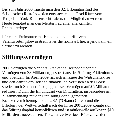
Bis zum Jahr 2000 musste man den 32. Erkenntnisgrad des
Schottischen Ritus bzw. den entsprechenden Grad Ritter vom
Tempel im York-Ritus erreicht haben, um Mitglied zu werden.
Heute benötigt man den Meistergrad einer anerkannten
Freimaurerloge.
Für einen Freimaurer mit Empathie und karitativem
Verantwortungsbewusstsein ist es die höchste Ehre, irgendwann ein
Shriner zu werden.
Stiftungsvermögen
2006 verfügten die Shriners Krankenhäuser noch über ein
Vermögen von $8 Milliarden, gespeist aus der Stiftung, Aktienfonds
und Spenden. Im April 2009 hat sich im Zuge der Wirtschaftskrise
und den damit verbundenen finanziellen Verlusten an der Börse,
sowie durch Spendenrückgänge dieses Vermögen auf $5 Milliarden
reduziert. Durch die Einbindung von Drittmitteln, insbesondere im
Zusammenhang mit der Einführung der allgemeinen
Krankenversicherung in den USA ("Obama Care") und die
Erholung der Weltwirtschaft nach der Krise 2008/2009 konnte sich
das Stiftungskapital konsolidieren und ist mittlerweile auf knapp $10
Milliarden angewachsen. Trotz des zeitweiligen Rückgangs der