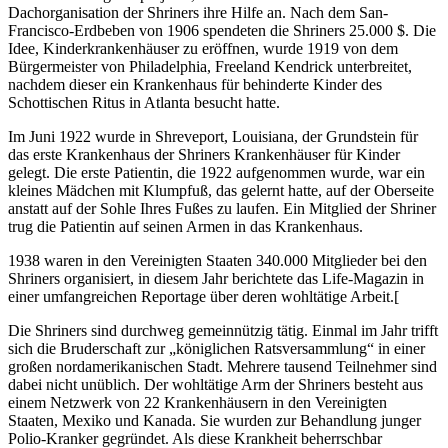
Dachorganisation der Shriners ihre Hilfe an. Nach dem San-
Francisco-Erdbeben von 1906 spendeten die Shriners 25.000 $. Die
Idee, Kinderkrankenhäuser zu eröffnen, wurde 1919 von dem
Bürgermeister von Philadelphia, Freeland Kendrick unterbreitet,
nachdem dieser ein Krankenhaus für behinderte Kinder des
Schottischen Ritus in Atlanta besucht hatte.
Im Juni 1922 wurde in Shreveport, Louisiana, der Grundstein für
das erste Krankenhaus der Shriners Krankenhäuser für Kinder
gelegt. Die erste Patientin, die 1922 aufgenommen wurde, war ein
kleines Mädchen mit Klumpfuß, das gelernt hatte, auf der Oberseite
anstatt auf der Sohle Ihres Fußes zu laufen. Ein Mitglied der Shriner
trug die Patientin auf seinen Armen in das Krankenhaus.
1938 waren in den Vereinigten Staaten 340.000 Mitglieder bei den
Shriners organisiert, in diesem Jahr berichtete das Life-Magazin in
einer umfangreichen Reportage über deren wohltätige Arbeit.[
Die Shriners sind durchweg gemeinnützig tätig. Einmal im Jahr trifft
sich die Bruderschaft zur „königlichen Ratsversammlung“ in einer
großen nordamerikanischen Stadt. Mehrere tausend Teilnehmer sind
dabei nicht unüblich. Der wohltätige Arm der Shriners besteht aus
einem Netzwerk von 22 Krankenhäusern in den Vereinigten
Staaten, Mexiko und Kanada. Sie wurden zur Behandlung junger
Polio-Kranker gegründet. Als diese Krankheit beherrschbar