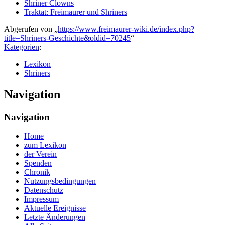
Shriner Clowns
Traktat: Freimaurer und Shriners
Abgerufen von „
https://www.freimaurer-wiki.de/index.php?
title=Shriners-Geschichte&oldid=70245
“
Kategorien
:
Lexikon
Shriners
Navigation
Navigation
Home
zum Lexikon
der Verein
Spenden
Chronik
Nutzungsbedingungen
Datenschutz
Impressum
Aktuelle Ereignisse
Letzte Änderungen