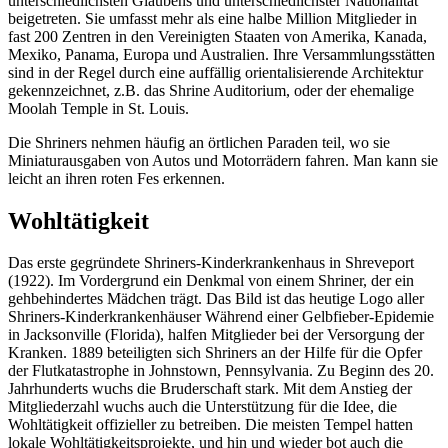
unterschiedlichsten Glaubens und unterschiedlichster Nationalität
beigetreten. Sie umfasst mehr als eine halbe Million Mitglieder in
fast 200 Zentren in den Vereinigten Staaten von Amerika, Kanada,
Mexiko, Panama, Europa und Australien. Ihre Versammlungsstätten
sind in der Regel durch eine auffällig orientalisierende Architektur
gekennzeichnet, z.B. das Shrine Auditorium, oder der ehemalige
Moolah Temple in St. Louis.
Die Shriners nehmen häufig an örtlichen Paraden teil, wo sie
Miniaturausgaben von Autos und Motorrädern fahren. Man kann sie
leicht an ihren roten Fes erkennen.
Wohltätigkeit
Das erste gegründete Shriners-Kinderkrankenhaus in Shreveport
(1922). Im Vordergrund ein Denkmal von einem Shriner, der ein
gehbehindertes Mädchen trägt. Das Bild ist das heutige Logo aller
Shriners-Kinderkrankenhäuser Während einer Gelbfieber-Epidemie
in Jacksonville (Florida), halfen Mitglieder bei der Versorgung der
Kranken. 1889 beteiligten sich Shriners an der Hilfe für die Opfer
der Flutkatastrophe in Johnstown, Pennsylvania. Zu Beginn des 20.
Jahrhunderts wuchs die Bruderschaft stark. Mit dem Anstieg der
Mitgliederzahl wuchs auch die Unterstützung für die Idee, die
Wohltätigkeit offizieller zu betreiben. Die meisten Tempel hatten
lokale Wohltätigkeitsprojekte, und hin und wieder bot auch die