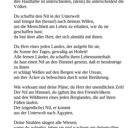
ihre Hautfarbe ist unterschieden, (denn) du unterscheidest die
Völker.
Du schaffst den Nil in der Unterwelt
und bringst ihn (herauf) nach deinem Willen,
um die Menschheit am Leben zu erhalten, wie du sie
geschaffen hast;
du bist ihrer aller Herr, der sich abmüht mit ihnen.
Du Herr eines jeden Landes, der aufgeht für sie,
du Sonne des Tages, gewaltig an Hoheit!
Alle fernen Länder, du schaffst ihren Lebensunterhalt:
du hast einen Nil an den Himmel gesetzt, daß er herabsteige
zu ihnen
er schlägt Wellen auf den Bergen wie der Ozean,
um ihre Äcker zu befeuchten durch seine Berührung.
Wie wirksam sind deine Pläne, du Herr der unendlichen Zeit!
Der Nil am Himmel, du (gibst) ihn den Fremdvölkern
und den Wildtieren eines jeden Berglandes, die auf ihren
Füßen laufen.
Der (eigentliche) Nil, er kommt
aus der Unterwelt nach Ägypten.
Deine Strahlen säugen alle Wiesen;
wenn du aufgehst, leben sie und wachsen um deinetwillen.