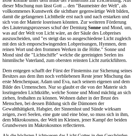
Böse komme unter dem Bilde der Finsterniss zur Erscheinung. Aus
dieser Mischung nun lässt Gott ... den "Baumeister der Welt", als
vollkommenes Kunstwerk die sichtbare gegenwärtige Welt bilden,
damit die gefangenen Lichttheile erst nach und nach erstarken und
sich von der Materie losreissen könnten. Zur weiteren Förderung
des Läuterungsprozesses schuf der Demiurg
Sonne
und Mond, um,
was auf der Welt von Licht wäre, an der Säule des Lobpreises
auszuscheiden, und "es steigt das so ausgeschiedene Licht zugleich
mit den sich emporschwingenden Lobpreisungen, Hymnen, dem
reinen Wort und den frommen Werken in die Höhe." Sonne und
Mond sind die "Lichtschiffe" welche die gereinigten Seelen ins
himmlische Vaterland, zum obersten reinsten Licht zurückführen.
Dem entgegen schafft der Fürst der Finsterniss zur Sicherung seines
Besitzes aus dem ihm noch verbliebenen Reste jener Mischung das
erste Menchenpaar, Adam und Eva, nach seinem eigenen und dem
Bilde des Urmenschen. Nur so glaubt er die von der Materie sich
losringenden Lichtkräfte, welche Sonne und Mond mächtig an sich
ziehen, festhalten zu können. Wohnen daher in der Brust des
Menschen, bei dessen Bildung sich die Dämonen der
Gewaltthätigkeit, Habgier, der Sinnenlust und Sünde wirksam
zeigen, zwei Seelen, eine gute und eine böse, so muss sich in ihm,
dem Mikrokosmos, der Welt im Kleinen, jener Kampf der beiden
Grundwesen im Makrokosmos reflectieren.
Als die höchsten Lichtwesen das Licht Gottes in den Geschöpfen