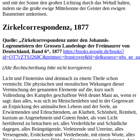
und mit der Sonne den großen Lichtzug durch das Weltall halten,
indem sie die große ewige Mittelsonne der Geister den ewigen
Baumeister umkreisen.
Zirkelcorrespondenz, 1877
Quelle: „Zirkelcorrespondenz unter den Johannis-
Logenmeistern der Grossen Landesloge der Freimaurer von
Deutschland, Band 6“, 1877
https://books.google.de/books?
id=OT7cZTSJ268C&printsec=frontcover&hl=de&source=gbs_ge_s
(Alte Rechtschreibung bitte nicht korrigieren)
Licht und Finsterniss sind demnach zu einem Theile schon
vermischt. Die physischen und moralischen Wirkungen dieser
Vermischung der genannten Elemente auf die, kurz nach
Vollendung des Kampfes geschaffene Welt deutet Mani an, wenn er
sagt: dass alles, was sich im Menschenleben und in der Gegenwart
an Erquickung des animalischen Lebens und der Seele, an
Erwärmenden und Erleuchtendem, an Klarheit, Schönheit, Reinheit,
kurzum an Angenehmem und Gutem findet, als vom Licht
herrührend zu betrachten sei; alles Verderbliche und Schädliche
dagegen, alles Beängstigende, Verletzende und Unreine, alles
Versengende, Erstickende und Verderbende, mit einem Worte, alles