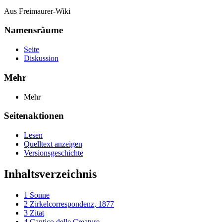
Aus Freimaurer-Wiki
Namensräume
Seite
Diskussion
Mehr
Mehr
Seitenaktionen
Lesen
Quelltext anzeigen
Versionsgeschichte
Inhaltsverzeichnis
1
Sonne
2
Zirkelcorrespondenz, 1877
3
Zitat
4
Cantico delle Creature