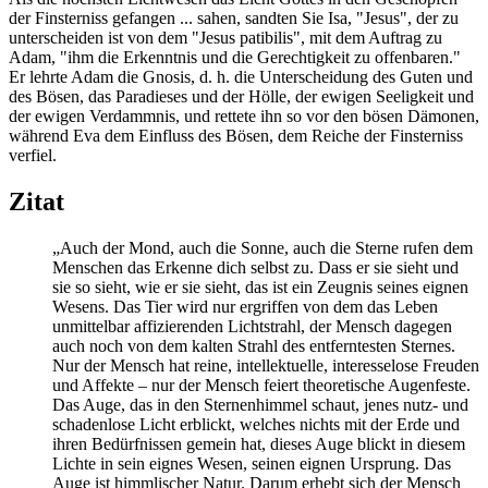
der Finsterniss gefangen ... sahen, sandten Sie Isa, "Jesus", der zu
unterscheiden ist von dem "Jesus patibilis", mit dem Auftrag zu
Adam, "ihm die Erkenntnis und die Gerechtigkeit zu offenbaren."
Er lehrte Adam die Gnosis, d. h. die Unterscheidung des Guten und
des Bösen, das Paradieses und der Hölle, der ewigen Seeligkeit und
der ewigen Verdammnis, und rettete ihn so vor den bösen Dämonen,
während Eva dem Einfluss des Bösen, dem Reiche der Finsterniss
verfiel.
Zitat
„Auch der Mond, auch die Sonne, auch die Sterne rufen dem
Menschen das Erkenne dich selbst zu. Dass er sie sieht und
sie so sieht, wie er sie sieht, das ist ein Zeugnis seines eignen
Wesens. Das Tier wird nur ergriffen von dem das Leben
unmittelbar affizierenden Lichtstrahl, der Mensch dagegen
auch noch von dem kalten Strahl des entferntesten Sternes.
Nur der Mensch hat reine, intellektuelle, interesselose Freuden
und Affekte – nur der Mensch feiert theoretische Augenfeste.
Das Auge, das in den Sternenhimmel schaut, jenes nutz- und
schadenlose Licht erblickt, welches nichts mit der Erde und
ihren Bedürfnissen gemein hat, dieses Auge blickt in diesem
Lichte in sein eignes Wesen, seinen eignen Ursprung. Das
Auge ist himmlischer Natur. Darum erhebt sich der Mensch