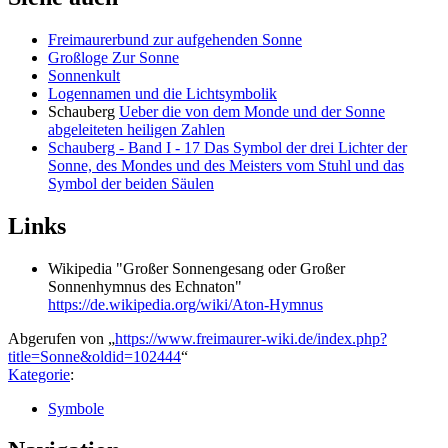
Freimaurerbund zur aufgehenden Sonne
Großloge Zur Sonne
Sonnenkult
Logennamen und die Lichtsymbolik
Schauberg
Ueber die von dem Monde und der Sonne
abgeleiteten heiligen Zahlen
Schauberg - Band I - 17 Das Symbol der drei Lichter der
Sonne, des Mondes und des Meisters vom Stuhl und das
Symbol der beiden Säulen
Links
Wikipedia "Großer Sonnengesang oder Großer
Sonnenhymnus des Echnaton"
https://de.wikipedia.org/wiki/Aton-Hymnus
Abgerufen von „
https://www.freimaurer-wiki.de/index.php?
title=Sonne&oldid=102444
“
Kategorie
:
Symbole