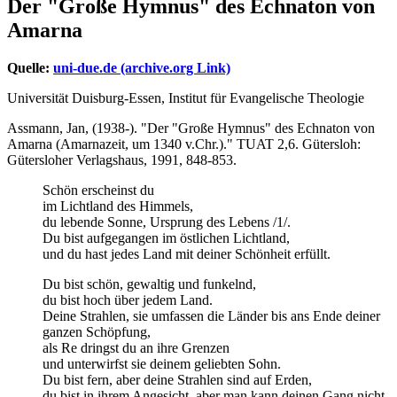
Der "Große Hymnus" des Echnaton von
Amarna
Quelle:
uni-due.de (archive.org Link)
Universität Duisburg-Essen, Institut für Evangelische Theologie
Assmann, Jan, (1938-). "Der "Große Hymnus" des Echnaton von
Amarna (Amarnazeit, um 1340 v.Chr.)." TUAT 2,6. Gütersloh:
Gütersloher Verlagshaus, 1991, 848-853.
Schön erscheinst du
im Lichtland des Himmels,
du lebende Sonne, Ursprung des Lebens /1/.
Du bist aufgegangen im östlichen Lichtland,
und du hast jedes Land mit deiner Schönheit erfüllt.
Du bist schön, gewaltig und funkelnd,
du bist hoch über jedem Land.
Deine Strahlen, sie umfassen die Länder bis ans Ende deiner
ganzen Schöpfung,
als Re dringst du an ihre Grenzen
und unterwirfst sie deinem geliebten Sohn.
Du bist fern, aber deine Strahlen sind auf Erden,
du bist in ihrem Angesicht, aber man kann deinen Gang nicht