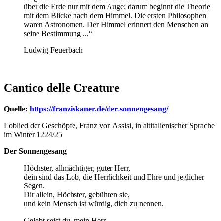
über die Erde nur mit dem Auge; darum beginnt die Theorie
mit dem Blicke nach dem Himmel. Die ersten Philosophen
waren Astronomen. Der Himmel erinnert den Menschen an
seine Bestimmung ...“
Ludwig Feuerbach
Cantico delle Creature
Quelle:
https://franziskaner.de/der-sonnengesang/
Loblied der Geschöpfe, Franz von Assisi, in altitalienischer Sprache
im Winter 1224/25
Der Sonnengesang
Höchster, allmächtiger, guter Herr,
dein sind das Lob, die Herrlichkeit und Ehre und jeglicher
Segen.
Dir allein, Höchster, gebühren sie,
und kein Mensch ist würdig, dich zu nennen.
Gelobt seist du, mein Herr,