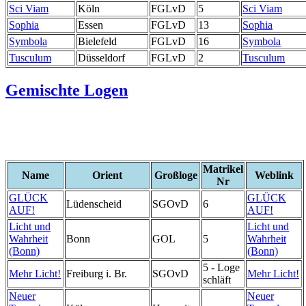
Sci Viam
Köln
FGLvD
5
Sci Viam
Sophia
Essen
FGLvD
13
Sophia
Symbola
Bielefeld
FGLvD
16
Symbola
Tusculum
Düsseldorf
FGLvD
2
Tusculum
Gemischte Logen
Matrikel
Name
Orient
Großloge
Weblink
Nr
GLÜCK
GLÜCK
Lüdenscheid
SGOvD
6
AUF!
AUF!
Licht und
Licht und
Wahrheit
Bonn
GOL
5
Wahrheit
(Bonn)
(Bonn)
5 - Loge
Mehr Licht!
Freiburg i. Br.
SGOvD
Mehr Licht!
schläft
Neuer
Neuer