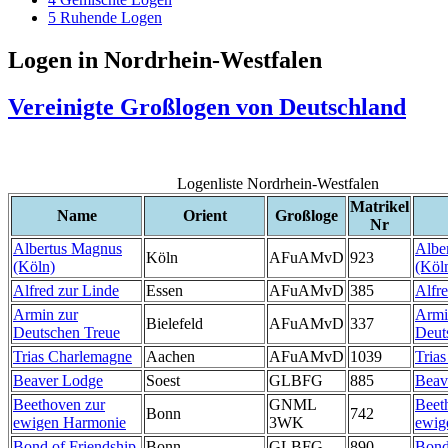
5
Ruhende Logen
Logen in Nordrhein-Westfalen
Vereinigte Großlogen von Deutschland
Logenliste Nordrhein-Westfalen
Matrikel
Name
Orient
Großloge
Nr
Albertus Magnus
Albe
Köln
AFuAMvD
923
(Köln)
(Köl
Alfred zur Linde
Essen
AFuAMvD
385
Alfr
Armin zur
Armi
Bielefeld
AFuAMvD
337
Deutschen Treue
Deut
Trias Charlemagne
Aachen
AFuAMvD
1039
Tria
Beaver Lodge
Soest
GLBFG
885
Beav
Beethoven zur
GNML
Beet
Bonn
742
ewigen Harmonie
3WK
ewig
Bond of Friendship
Bonn
GLBFG
890
Bond