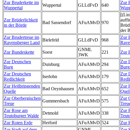
Zur Bruderkette im
Zur 
Wuppertal
GLLdFvD
640
Wuppertal
Wupp
[(Lin
Zur Brüderlichkeit
auffi
Bad Sassendorf
AFuAMvD
970
in der Börde
Brüde
der 
Zur Brudertreue im
Zur 
Bielefeld
GLLdFvD
968
Ravensberger Land
Rave
GNML
Zur Bundeskette
Soest
221
Zur 
3WK
Zur Deutschen
Zur 
Duisburg
AFuAMvD
294
Burg
Burg
Zur Deutschen
Zur 
Iserlohn
AFuAMvD
179
Redlichkeit
Redli
Zur Heilbringenden
Zur 
Bad Oeynhausen
AFuAMvD
652
Quelle
Quel
Zur Oberbergischen
Zur 
Gummersbach
AFuAMvD
575
Treue
Treu
Zur Rose am
Zur 
Detmold
AFuAMvD
338
Teutoburger Walde
Teut
Zur Roten Erde
Herford
AFuAMvD
524
Zur 
Zur Stadt auf dem
GNML
Zur 