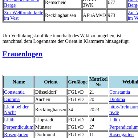
Remscheid
677
Berge
3WK
Berg
Zur Weltbruderkette
Zur 
Recklinghausen
AFuAMvD
973
im Vest
im V
Um Verlinkungskonflikte innerhalb des Wiki zu umgehen, ist
manchmal dem Logenname der Orient in Klammern hinzugefügt.
Frauenlogen
Matrikel
Name
Orient
Großloge
Weblin
Nr
Constantia
Düsseldorf
FGLvD
21
Constantia
Diotima
Aachen
FGLvD
20
Diotima
Licht bei der
http://freimaur
Recklinghausen
34
2023
Nacht
re.de
Lilith
Lippstadt
FGLvD
24
Lilith
Perpendiculum
Münster
FGLvD
27
Perpendiculu
Rosengarten
Dortmund
FGLvD
11
Rosengarten