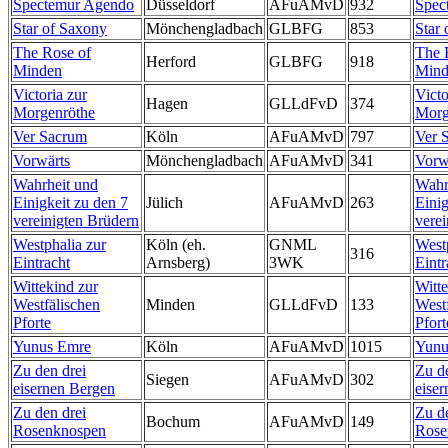
Spectemur Agendo
Düsseldorf
AFuAMvD
932
Spec
Star of Saxony
Mönchengladbach
GLBFG
853
Star
The Rose of
The 
Herford
GLBFG
918
Minden
Mind
Victoria zur
Victo
Hagen
GLLdFvD
374
Morgenröthe
Morg
Ver Sacrum
Köln
AFuAMvD
797
Ver 
Vorwärts
Mönchengladbach
AFuAMvD
341
Vorw
Wahrheit und
Wahr
Einigkeit zu den 7
Jülich
AFuAMvD
263
Einig
vereinigten Brüdern
vere
Westphalia zur
Köln (eh.
GNML
West
316
Eintracht
Arnsberg)
3WK
Eintr
Wittekind zur
Witte
Westfälischen
Minden
GLLdFvD
133
West
Pforte
Pfort
Yunus Emre
Köln
AFuAMvD
1015
Yunu
Zu den drei
Zu d
Siegen
AFuAMvD
302
eisernen Bergen
eise
Zu den drei
Zu d
Bochum
AFuAMvD
149
Rosenknospen
Rose