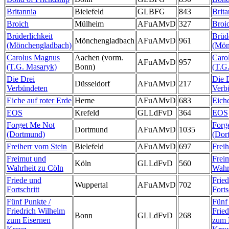
Britannia
Bielefeld
GLBFG
843
Brita
Broich
Mülheim
AFuAMvD
327
Broi
Brüderlichkeit
Brüde
Mönchengladbach
AFuAMvD
961
(Mönchengladbach)
(Mön
Carolus Magnus
Aachen (vorm.
Caro
AFuAMvD
957
(T.G. Masaryk)
Bonn)
(T.G
Die Drei
Die 
Düsseldorf
AFuAMvD
217
Verbündeten
Verb
Eiche auf roter Erde
Herne
AFuAMvD
683
Eiche
EOS
Krefeld
GLLdFvD
364
EOS
Forget Me Not
Forg
Dortmund
AFuAMvD
1035
(Dortmund)
(Dor
Freiherr vom Stein
Bielefeld
AFuAMvD
697
Freih
Freimut und
Frei
Köln
GLLdFvD
560
Wahrheit zu Cöln
Wahr
Friede und
Frie
Wuppertal
AFuAMvD
702
Fortschritt
Forts
Fünf Punkte /
Fünf
Friedrich Wilhelm
Frie
Bonn
GLLdFvD
268
zum Eisernen
zum 