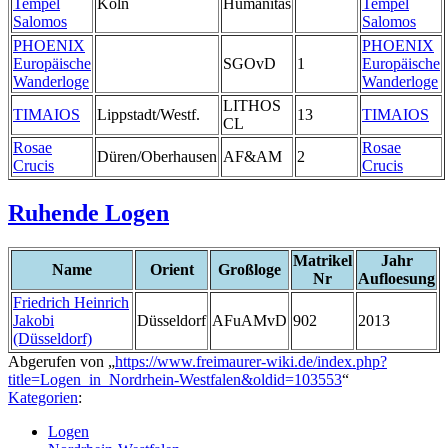
Tempel
Köln
Humanitas
Tempel
Salomos
Salomos
PHOENIX
PHOENIX
Europäische
SGOvD
1
Europäische
Wanderloge
Wanderloge
LITHOS
TIMAIOS
Lippstadt/Westf.
13
TIMAIOS
CL
Rosae
Rosae
Düren/Oberhausen
AF&AM
2
Crucis
Crucis
Ruhende Logen
Matrikel
Jahr
Name
Orient
Großloge
Nr
Aufloesung
Friedrich Heinrich
Jakobi
Düsseldorf
AFuAMvD
902
2013
(Düsseldorf)
Abgerufen von „
https://www.freimaurer-wiki.de/index.php?
title=Logen_in_Nordrhein-Westfalen&oldid=103553
“
Kategorien
:
Logen