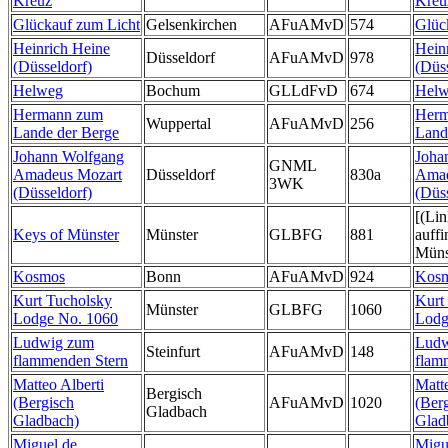
Kreuz
Kreu
Glückauf zum Licht
Gelsenkirchen
AFuAMvD
574
Glüc
Heinrich Heine
Hein
Düsseldorf
AFuAMvD
978
(Düsseldorf)
(Düss
Helweg
Bochum
GLLdFvD
674
Hel
Hermann zum
Herm
Wuppertal
AFuAMvD
256
Lande der Berge
Land
Johann Wolfgang
Joha
GNML
Amadeus Mozart
Düsseldorf
830a
Amad
3WK
(Düsseldorf)
(Düss
[(Lin
Keys of Münster
Münster
GLBFG
881
auffi
Müns
Kosmos
Bonn
AFuAMvD
924
Kos
Kurt Tucholsky
Kurt
Münster
GLBFG
1060
Lodge No. 1060
Lodg
Ludwig zum
Ludw
Steinfurt
AFuAMvD
148
flammenden Stern
flam
Matteo Alberti
Matte
Bergisch
(Bergisch
AFuAMvD
1020
(Ber
Gladbach
Gladbach)
Glad
Miguel de
Migu