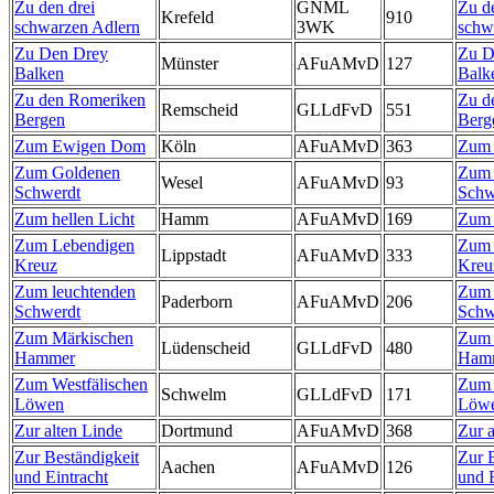
Zu den drei
GNML
Zu d
Krefeld
910
schwarzen Adlern
3WK
schw
Zu Den Drey
Zu D
Münster
AFuAMvD
127
Balken
Balk
Zu den Romeriken
Zu d
Remscheid
GLLdFvD
551
Bergen
Berg
Zum Ewigen Dom
Köln
AFuAMvD
363
Zum
Zum Goldenen
Zum 
Wesel
AFuAMvD
93
Schwerdt
Schw
Zum hellen Licht
Hamm
AFuAMvD
169
Zum 
Zum Lebendigen
Zum 
Lippstadt
AFuAMvD
333
Kreuz
Kreu
Zum leuchtenden
Zum 
Paderborn
AFuAMvD
206
Schwerdt
Schw
Zum Märkischen
Zum 
Lüdenscheid
GLLdFvD
480
Hammer
Ham
Zum Westfälischen
Zum 
Schwelm
GLLdFvD
171
Löwen
Löw
Zur alten Linde
Dortmund
AFuAMvD
368
Zur a
Zur Beständigkeit
Zur 
Aachen
AFuAMvD
126
und Eintracht
und E