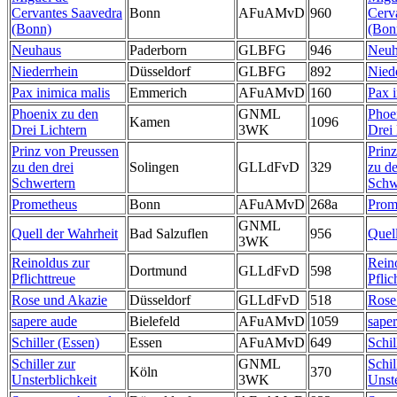
Cervantes Saavedra
Bonn
AFuAMvD
960
Cerv
(Bonn)
(Bon
Neuhaus
Paderborn
GLBFG
946
Neuh
Niederrhein
Düsseldorf
GLBFG
892
Nied
Pax inimica malis
Emmerich
AFuAMvD
160
Pax i
Phoenix zu den
GNML
Phoe
Kamen
1096
Drei Lichtern
3WK
Drei 
Prinz von Preussen
Prin
zu den drei
Solingen
GLLdFvD
329
zu de
Schwertern
Schw
Prometheus
Bonn
AFuAMvD
268a
Prom
GNML
Quell der Wahrheit
Bad Salzuflen
956
Quel
3WK
Reinoldus zur
Rein
Dortmund
GLLdFvD
598
Pflichttreue
Pflic
Rose und Akazie
Düsseldorf
GLLdFvD
518
Rose
sapere aude
Bielefeld
AFuAMvD
1059
sape
Schiller (Essen)
Essen
AFuAMvD
649
Schil
Schiller zur
GNML
Schil
Köln
370
Unsterblichkeit
3WK
Unste