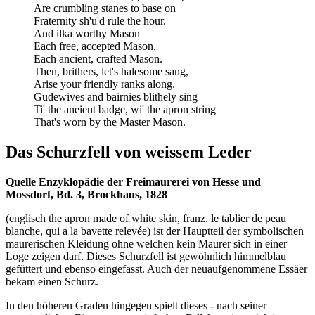
Are crumbling stanes to base on
Fraternity sh'u'd rule the hour.
And ilka worthy Mason
Each free, accepted Mason,
Each ancient, crafted Mason.
Then, brithers, let's halesome sang,
Arise your friendly ranks along.
Gudewives and bairnies blithely sing
Ti' the aneient badge, wi' the apron string
That's worn by the Master Mason.
Das Schurzfell von weissem Leder
Quelle Enzyklopädie der Freimaurerei von Hesse und
Mossdorf, Bd. 3, Brockhaus, 1828
(englisch the apron made of white skin, franz. le tablier de peau
blanche, qui а la bavette relevée) ist der Hauptteil der symbolischen
maurerischen Kleidung ohne welchen kein Maurer sich in einer
Loge zeigen darf. Dieses Schurzfell ist gewöhnlich himmelblau
gefüttert und ebenso eingefasst. Auch der neuaufgenommene Essäer
bekam einen Schurz.
In den höheren Graden hingegen spielt dieses - nach seiner