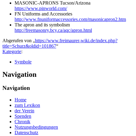
MASONIC-APRONS Tucson/Arizona
https://www.pinworld.com/
FN Uniforms and Accessories
http://www.fnuniformaccessories.com/masonicapron2.htm
The apron and its symbolism
http://freemasonry.bcy.ca/aqc/apron.html
Abgerufen von „
https://www.freimaurer-wiki.de/index.php?
title=Schurz&oldid=101867
“
Kategorie
:
Symbole
Navigation
Navigation
Home
zum Lexikon
der Verein
Spenden
Chronik
Nutzungsbedingungen
Datenschutz