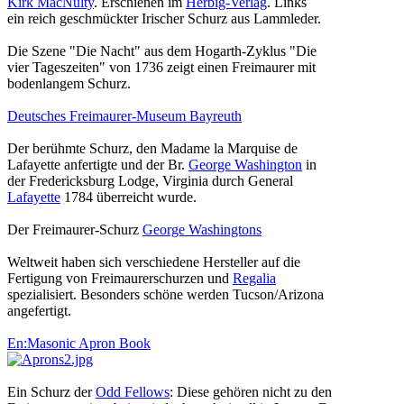
Kirk MacNulty
. Erschienen im
Herbig-Verlag
. Links
ein reich geschmückter Irischer Schurz aus Lammleder.
Die Szene "Die Nacht" aus dem Hogarth-Zyklus "Die
vier Tageszeiten" von 1736 zeigt einen Freimaurer mit
bodenlangem Schurz.
Deutsches Freimaurer-Museum Bayreuth
Der berühmte Schurz, den Madame la Marquise de
Lafayette anfertigte und der Br.
George Washington
in
der Fredericksburg Lodge, Virginia durch General
Lafayette
1784 überreicht wurde.
Der Freimaurer-Schurz
George Washingtons
Weltweit haben sich verschiedene Hersteller auf die
Fertigung von Freimaurerschurzen und
Regalia
spezialisiert. Besonders schöne werden Tucson/Arizona
angefertigt.
En:Masonic Apron Book
Ein Schurz der
Odd Fellows
: Diese gehören nicht zu den