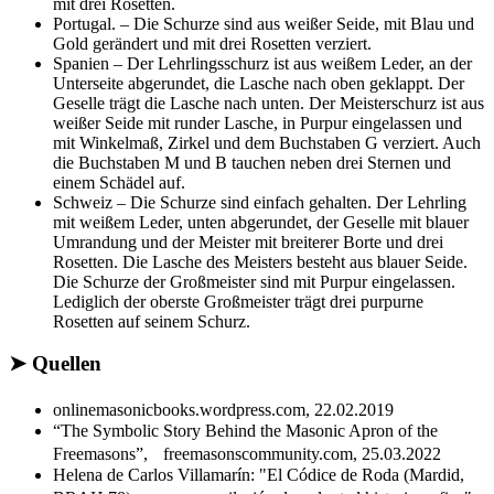
mit drei Rosetten.
Portugal. – Die Schurze sind aus weißer Seide, mit Blau und
Gold gerändert und mit drei Rosetten verziert.
Spanien – Der Lehrlingsschurz ist aus weißem Leder, an der
Unterseite abgerundet, die Lasche nach oben geklappt. Der
Geselle trägt die Lasche nach unten. Der Meisterschurz ist aus
weißer Seide mit runder Lasche, in Purpur eingelassen und
mit Winkelmaß, Zirkel und dem Buchstaben G verziert. Auch
die Buchstaben M und B tauchen neben drei Sternen und
einem Schädel auf.
Schweiz – Die Schurze sind einfach gehalten. Der Lehrling
mit weißem Leder, unten abgerundet, der Geselle mit blauer
Umrandung und der Meister mit breiterer Borte und drei
Rosetten. Die Lasche des Meisters besteht aus blauer Seide.
Die Schurze der Großmeister sind mit Purpur eingelassen.
Lediglich der oberste Großmeister trägt drei purpurne
Rosetten auf seinem Schurz.
➤ Quellen
onlinemasonicbooks.wordpress.com, 22.02.2019
“The Symbolic Story Behind the Masonic Apron of the
Freemasons”, freemasonscommunity.com, 25.03.2022
Helena de Carlos Villamarín: "El Códice de Roda (Mardid,