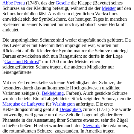
Abbé Perau
(1745), das der
Geselle
die Klappe (Bavette) seines
Schurzes an der Kleidung befestigt, während sie der
Meister
auf den
Schurz herabfallen läßt. Aus diesem eigentlichen Werkschurz
entwickelt sich der Symbolschurz, der heutigen Tages in manchen
Systemen in seiner Kleinheit nur noch symbolisch seine Herkunft
andeutet.
Die ursprünglichen Schurze sind weder eingefaßt noch gefüttert. Da
das Leder aber mit Bleichmitteln imprägniert war, wurden mit
Rücksicht auf die Kleider der Symbolmaurer die Schurze unterlegt.
Daraus entwickelten sich nun Rangstufen: so durfte in der Loge
"
Gans und Bratrost
" um 1760 nur der Meister einen
seidengefütterten Schurz tragen, die anderen Mitglieder nur
leinengefütterte.
Mit der Zeit entwickelte sich eine Vielfältigkeit der Schurze, die
besonders durch das aufkommende Hochgradwesen unzählige
Varianten zeitigte (s.
Bekleidung
, Farben). Auch gestickte Schurze
wurden beliebt. Ein oft abgebildetes Stück zeigt den Schurz, den die
Marquise de Lafayette
für
Washington
anfertigte. Die erste
Bekleidungsordnung geht auf
Desaguliers
zurück (1731). Sie wurde
notwendig, weil gerade um diese Zeit die Logenmitglieder ihrer
Phantasie in der Ausstattung ihrer Schurze etwas zu sehr die Zügel
schießen ließen. Hierbei wurden auch den
Stewards
die redaprons,
die rotumsäumten Schurze, zugestanden. In Amerika tragen