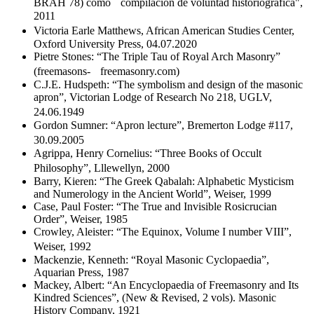
BRAH 78) como compilación de voluntad historiografica",
2011
Victoria Earle Matthews, African American Studies Center,
Oxford University Press, 04.07.2020
Pietre Stones: “The Triple Tau of Royal Arch Masonry”
(freemasons- freemasonry.com)
C.J.E. Hudspeth: “The symbolism and design of the masonic
apron”, Victorian Lodge of Research No 218, UGLV,
24.06.1949
Gordon Sumner: “Apron lecture”, Bremerton Lodge #117,
30.09.2005
Agrippa, Henry Cornelius: “Three Books of Occult
Philosophy”, Lllewellyn, 2000
Barry, Kieren: “The Greek Qabalah: Alphabetic Mysticism
and Numerology in the Ancient World”, Weiser, 1999
Case, Paul Foster: “The True and Invisible Rosicrucian
Order”, Weiser, 1985
Crowley, Aleister: “The Equinox, Volume I number VIII”,
Weiser, 1992
Mackenzie, Kenneth: “Royal Masonic Cyclopaedia”,
Aquarian Press, 1987
Mackey, Albert: “An Encyclopaedia of Freemasonry and Its
Kindred Sciences”, (New & Revised, 2 vols). Masonic
History Company, 1921