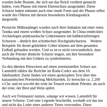
wurden hohe Beamte, die sich um das Reich verdient gemacht
hatten, vom Pharao mit einem Ehrenschurz ausgestattet. Diese
Schurze hatten mitunter auch eine runde Form und der Pharao selbst
wurde des Öfteren mit diesem besonderen Kleidungsstück
dargestellt.
Persische Mithrasjünger wurden nach ihrer Initiation mit einer roten
Tunika und einem weißen Schurz ausgestattet. In China entdeckten
Archäologen prädynastische Götterstatuen mit halbkreisförmigen
Schurzen – ähnlich den schottischen Hochgradschurzen. Weitere
Beispiele für derart gekleidete Götter können auf dem gesamten
Erdball gefunden werden. Und so ist es nicht verwunderlich, dass
auch die Priester ähnliche Schurze trugen, um ihre besondere
Verbindung mit den Göttern zu symbolisieren.
Zu den ältesten Hinweisen auf einen zeremoniellen Schurz aus
Lammfell zählen die Berichte im Roda-Codex aus dem 10.
Jahrhundert. Darin finden wir einen apokryphen Text über den
kanaanitischen Priesterkönig Melchizedek. Er herrschte ca. 2.200
v.Chr. und ist sowohl der erste im Tenach erwähnte Priester, als auch
der erste, der Brot und Wein opfert.
Auch wir Freimaurer nutzen, solange wir wissen, Lammfell für
unsere Schurze. Und eine Legende beschreibt, weshalb wir das tun
und nicht das Leder eines anderen Tieres verwenden. Diese