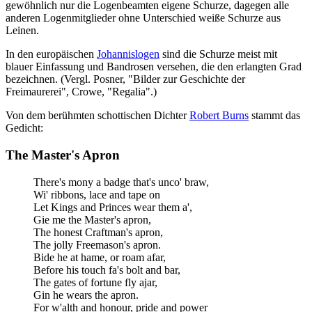
gewöhnlich nur die Logenbeamten eigene Schurze, dagegen alle
anderen Logenmitglieder ohne Unterschied weiße Schurze aus
Leinen.
In den europäischen
Johannislogen
sind die Schurze meist mit
blauer Einfassung und Bandrosen versehen, die den erlangten Grad
bezeichnen. (Vergl. Posner, "Bilder zur Geschichte der
Freimaurerei", Crowe, "Regalia".)
Von dem berühmten schottischen Dichter
Robert Burns
stammt das
Gedicht:
The Master's Apron
There's mony a badge that's unco' braw,
Wi' ribbons, lace and tape on
Let Kings and Princes wear them a',
Gie me the Master's apron,
The honest Craftman's apron,
The jolly Freemason's apron.
Bide he at hame, or roam afar,
Before his touch fa's bolt and bar,
The gates of fortune fly ajar,
Gin he wears the apron.
For w'alth and honour, pride and power