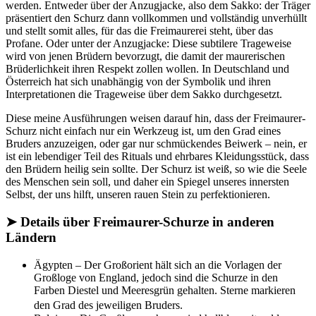
werden. Entweder über der Anzugjacke, also dem Sakko: der Träger
präsentiert den Schurz dann vollkommen und vollständig unverhüllt
und stellt somit alles, für das die Freimaurerei steht, über das
Profane. Oder unter der Anzugjacke: Diese subtilere Trageweise
wird von jenen Brüdern bevorzugt, die damit der maurerischen
Brüderlichkeit ihren Respekt zollen wollen. In Deutschland und
Österreich hat sich unabhängig von der Symbolik und ihren
Interpretationen die Trageweise über dem Sakko durchgesetzt.
Diese meine Ausführungen weisen darauf hin, dass der Freimaurer-
Schurz nicht einfach nur ein Werkzeug ist, um den Grad eines
Bruders anzuzeigen, oder gar nur schmückendes Beiwerk – nein, er
ist ein lebendiger Teil des Rituals und ehrbares Kleidungsstück, dass
den Brüdern heilig sein sollte. Der Schurz ist weiß, so wie die Seele
des Menschen sein soll, und daher ein Spiegel unseres innersten
Selbst, der uns hilft, unseren rauen Stein zu perfektionieren.
➤ Details über Freimaurer-Schurze in anderen
Ländern
Ägypten – Der Großorient hält sich an die Vorlagen der
Großloge von England, jedoch sind die Schurze in den
Farben Diestel und Meeresgrün gehalten. Sterne markieren
den Grad des jeweiligen Bruders.