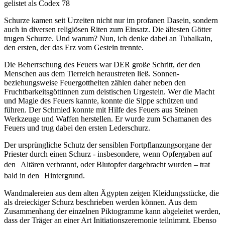
gelistet als Codex 78
Schurze kamen seit Urzeiten nicht nur im profanen Dasein, sondern
auch in diversen religiösen Riten zum Einsatz. Die ältesten Götter
trugen Schurze. Und warum? Nun, ich denke dabei an Tubalkain,
den ersten, der das Erz vom Gestein trennte.
Die Beherrschung des Feuers war DER große Schritt, der den
Menschen aus dem Tierreich heraustreten ließ. Sonnen-
beziehungsweise Feuergottheiten zählen daher neben den
Fruchtbarkeitsgöttinnen zum deistischen Urgestein. Wer die Macht
und Magie des Feuers kannte, konnte die Sippe schützen und
führen. Der Schmied konnte mit Hilfe des Feuers aus Steinen
Werkzeuge und Waffen herstellen. Er wurde zum Schamanen des
Feuers und trug dabei den ersten Lederschurz.
Der ursprüngliche Schutz der sensiblen Fortpflanzungsorgane der
Priester durch einen Schurz - insbesondere, wenn Opfergaben auf
den Altären verbrannt, oder Blutopfer dargebracht wurden – trat
bald in den Hintergrund.
Wandmalereien aus dem alten Ägypten zeigen Kleidungsstücke, die
als dreieckiger Schurz beschrieben werden können. Aus dem
Zusammenhang der einzelnen Piktogramme kann abgeleitet werden,
dass der Träger an einer Art Initiationszeremonie teilnimmt. Ebenso