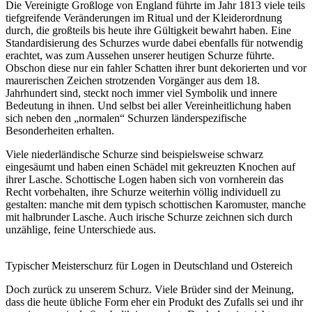
Die Vereinigte Großloge von England führte im Jahr 1813 viele teils
tiefgreifende Veränderungen im Ritual und der Kleiderordnung
durch, die großteils bis heute ihre Gültigkeit bewahrt haben. Eine
Standardisierung des Schurzes wurde dabei ebenfalls für notwendig
erachtet, was zum Aussehen unserer heutigen Schurze führte.
Obschon diese nur ein fahler Schatten ihrer bunt dekorierten und vor
maurerischen Zeichen strotzenden Vorgänger aus dem 18.
Jahrhundert sind, steckt noch immer viel Symbolik und innere
Bedeutung in ihnen. Und selbst bei aller Vereinheitlichung haben
sich neben den „normalen“ Schurzen länderspezifische
Besonderheiten erhalten.
Viele niederländische Schurze sind beispielsweise schwarz
eingesäumt und haben einen Schädel mit gekreuzten Knochen auf
ihrer Lasche. Schottische Logen haben sich von vornherein das
Recht vorbehalten, ihre Schurze weiterhin völlig individuell zu
gestalten: manche mit dem typisch schottischen Karomuster, manche
mit halbrunder Lasche. Auch irische Schurze zeichnen sich durch
unzählige, feine Unterschiede aus.
Typischer Meisterschurz für Logen in Deutschland und Ostereich
Doch zurück zu unserem Schurz. Viele Brüder sind der Meinung,
dass die heute übliche Form eher ein Produkt des Zufalls sei und ihr