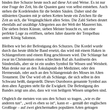
binden ihre Schurze heute noch auf diese Art und Weise. Es ist nur
eine Frage der Zeit, bis die Quasten ganz von selbst entstehen. Auch
stehen die Kordelenden für die beiden Säulen. Daher sind die
stilisierten Quasten mit je sieben Ketten heute ein Zeichen für die
Zeit an sich, die Vergänglichkeit allen Seins. Die Zahl Sieben deutet
ebenfalls auf unzählige Allegorien aus der Welt der Maurerei hin.
Die sieben freien Künste, sieben Meister braucht es, um eine
perfekte Loge zu eröffnen, sieben Jahre dauerte der Tempelbau
unter König Salomon.
Bleiben wir bei der Befestigung des Schurzes. Die Kordel wurde
durch das heute übliche Band ersetzt, das wird mit einem Haken in
Schlangenform und einem Ring geschlossen wird. Die Schlange hat
zwar im Christentum einen schlechten Ruf als Auslöserin des
Sündenfalls, aber sie ist ein uraltes Symbol für Wissen und Weisheit.
Man denke nur an den Äskulapstab der Mediziner, oder den
Hermesstab, oder auch an den Schlangenstab des Moses im Alten
Testament. Die Öse wird oft als Schlange, die sich selbst in den
Schwanz beißt, dargestellt. Dieses Ouroboros genannte Symbol aus
dem alten Ägypten steht für die Ewigkeit. Die Befestigung des
Bandes zeigt uns also, dass wir von heiligem Wissen umgeben sind.
Obgleich die meisten von uns den Schurz so tragen, „wie es die
anderen tun“, „weil es eben so ist“, kann er – gemäß der englischen
Großloge – auf zwei gleichermaßen populären Arten getragen