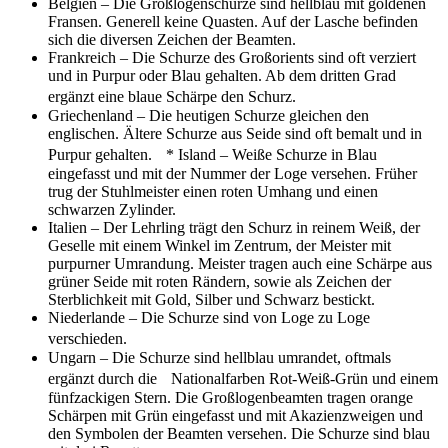
Belgien – Die Großlogenschurze sind hellblau mit goldenen
Fransen. Generell keine Quasten. Auf der Lasche befinden
sich die diversen Zeichen der Beamten.
Frankreich – Die Schurze des Großorients sind oft verziert
und in Purpur oder Blau gehalten. Ab dem dritten Grad
ergänzt eine blaue Schärpe den Schurz.
Griechenland – Die heutigen Schurze gleichen den
englischen. Ältere Schurze aus Seide sind oft bemalt und in
Purpur gehalten. * Island – Weiße Schurze in Blau
eingefasst und mit der Nummer der Loge versehen. Früher
trug der Stuhlmeister einen roten Umhang und einen
schwarzen Zylinder.
Italien – Der Lehrling trägt den Schurz in reinem Weiß, der
Geselle mit einem Winkel im Zentrum, der Meister mit
purpurner Umrandung. Meister tragen auch eine Schärpe aus
grüner Seide mit roten Rändern, sowie als Zeichen der
Sterblichkeit mit Gold, Silber und Schwarz bestickt.
Niederlande – Die Schurze sind von Loge zu Loge
verschieden.
Ungarn – Die Schurze sind hellblau umrandet, oftmals
ergänzt durch die Nationalfarben Rot-Weiß-Grün und einem
fünfzackigen Stern. Die Großlogenbeamten tragen orange
Schärpen mit Grün eingefasst und mit Akazienzweigen und
den Symbolen der Beamten versehen. Die Schurze sind blau