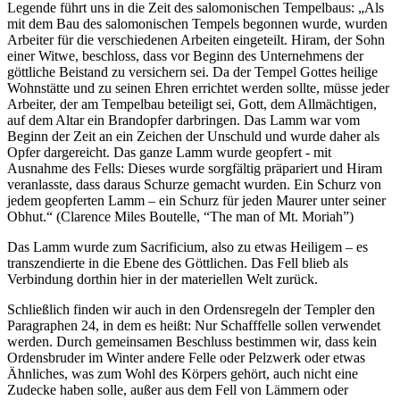
Legende führt uns in die Zeit des salomonischen Tempelbaus: „Als
mit dem Bau des salomonischen Tempels begonnen wurde, wurden
Arbeiter für die verschiedenen Arbeiten eingeteilt. Hiram, der Sohn
einer Witwe, beschloss, dass vor Beginn des Unternehmens der
göttliche Beistand zu versichern sei. Da der Tempel Gottes heilige
Wohnstätte und zu seinen Ehren errichtet werden sollte, müsse jeder
Arbeiter, der am Tempelbau beteiligt sei, Gott, dem Allmächtigen,
auf dem Altar ein Brandopfer darbringen. Das Lamm war vom
Beginn der Zeit an ein Zeichen der Unschuld und wurde daher als
Opfer dargereicht. Das ganze Lamm wurde geopfert - mit
Ausnahme des Fells: Dieses wurde sorgfältig präpariert und Hiram
veranlasste, dass daraus Schurze gemacht wurden. Ein Schurz von
jedem geopferten Lamm – ein Schurz für jeden Maurer unter seiner
Obhut.“ (Clarence Miles Boutelle, “The man of Mt. Moriah”)
Das Lamm wurde zum Sacrificium, also zu etwas Heiligem – es
transzendierte in die Ebene des Göttlichen. Das Fell blieb als
Verbindung dorthin hier in der materiellen Welt zurück.
Schließlich finden wir auch in den Ordensregeln der Templer den
Paragraphen 24, in dem es heißt: Nur Schafffelle sollen verwendet
werden. Durch gemeinsamen Beschluss bestimmen wir, dass kein
Ordensbruder im Winter andere Felle oder Pelzwerk oder etwas
Ähnliches, was zum Wohl des Körpers gehört, auch nicht eine
Zudecke haben solle, außer aus dem Fell von Lämmern oder