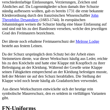
verschiedenfarbige Einfassungen, Verzierungen, Zeichen und
Ähnliches auf. Da Logenmitglieder schon damals ihre Schurze
ständig aufbessern wollten, gab es bereits 1731 die erste bekannte
Kleiderordnung durch den französischen Wissenschaftler
John
Theophilus Desaguliers
(1683-1744). In europäischen
Johannislogen weisen die Schurze häufig eine blaue Einfassung auf
und sind mit bis zu drei Bandrosen versehen, welche den jeweiligen
Grad des Freimaurers bezeichnen.
Der älteste noch erhaltene Freimauerschurz der
Melrose Lodge
besteht aus festem Leinen.
Da der Schurz ursprünglich dem Schutz bei der Arbeit eines
Steinmetzen diente, war dieser Werkschurz häufig aus Leder, reichte
bis zu den Knöcheln und hatte eine Klappe mit Knopfloch zu ihrer
Befestigung an der Kleidung. Während der Geselle seine Klappe
seinen Fähigkeiten entsprechend an der Kleidung befestigen musste,
ließ der Meister sie auf den Schurz herabfallen. Die Stellung der
Klappe wird noch heute häufig als Gradabzeichen verwendet.
Aus diesen Werkschurzen entwickelte sich der heutige rein
symbolische Maurerschurz, den es seitdem in vielfältigen Varianten
gibt.
FN-Uniforms