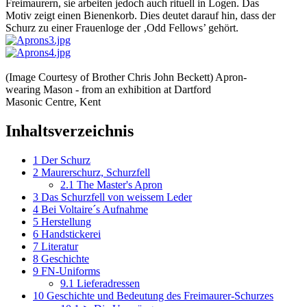
Freimaurern, sie arbeiten jedoch auch rituell in Logen. Das
Motiv zeigt einen Bienenkorb. Dies deutet darauf hin, dass der
Schurz zu einer Frauenloge der ‚Odd Fellows’ gehört.
(Image Courtesy of Brother Chris John Beckett) Apron-
wearing Mason - from an exhibition at Dartford
Masonic Centre, Kent
Inhaltsverzeichnis
1
Der Schurz
2
Maurerschurz, Schurzfell
2.1
The Master's Apron
3
Das Schurzfell von weissem Leder
4
Bei Voltaire´s Aufnahme
5
Herstellung
6
Handstickerei
7
Literatur
8
Geschichte
9
FN-Uniforms
9.1
Lieferadressen
10
Geschichte und Bedeutung des Freimaurer-Schurzes