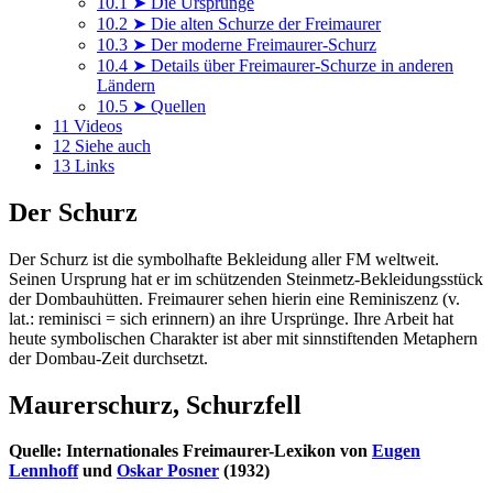
10.1
➤ Die Ursprünge
10.2
➤ Die alten Schurze der Freimaurer
10.3
➤ Der moderne Freimaurer-Schurz
10.4
➤ Details über Freimaurer-Schurze in anderen
Ländern
10.5
➤ Quellen
11
Videos
12
Siehe auch
13
Links
Der Schurz
Der Schurz ist die symbolhafte Bekleidung aller FM weltweit.
Seinen Ursprung hat er im schützenden Steinmetz-Bekleidungsstück
der Dombauhütten. Freimaurer sehen hierin eine Reminiszenz (v.
lat.: reminisci = sich erinnern) an ihre Ursprünge. Ihre Arbeit hat
heute symbolischen Charakter ist aber mit sinnstiftenden Metaphern
der Dombau-Zeit durchsetzt.
Maurerschurz, Schurzfell
Quelle: Internationales Freimaurer-Lexikon von
Eugen
Lennhoff
und
Oskar Posner
(1932)