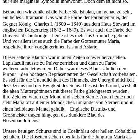
nur eine marginale Symbolik innewohnt. Doch dem ist nicht so.
Betrachten wir zunächst die Farbe: Sie ist blau, um genau zu sein,
ein helles Ultramarin. Das war die Farbe der Parlamentarier, der
Gegner König Charles I. (1600 – 1649) aus dem Haus Steward im
englischen Bürgerkrieg (1642 – 1649). Es war auch die Farbe der
Universität Cambridge – heute ist es mehr ins Grünliche gehend.
Und vor allem ist es auch die Farbe der Gottesmutter Maria,
respektive ihrer Vorgängerinnen Isis und Astarte.
Dieser seltene Blauton war in alten Zeiten schwer herzustellen.
Lapislazuli musste zu Pulver zerrieben und dann zu Farbe
weiterverarbeitet werden. Daher war dieses Blau – ähnlich dem
Purpur – den höchsten Repräsentanten der Gesellschaft vorbehalten.
Es steht für die Unendlichkeit des Himmels, der Unergründlichkeit
des Ozeans und der Ewigkeit des Seins. Dies ist der Grund, weshalb
die alten Muttergöttinnen mit dieser Farbe gleichgesetzt wurden.
Ihre Zeichen waren der Mond und sieben Sterne. Auch heute noch
steht Maria oft auf einer Mondsichel, umrandet von Sternen und in
einen hellblauen Mantel gehüllt. Englische Distrikt- und
Großmeister tragen hingegen das dunklere Blau des
Hosenbandordens.
Unsere heutigen Schurze sind in Coëlinblau oder hellem Cobaltblau
gehalten. Die Rosetten stehen ebenfalls für die Jungfrau Maria als