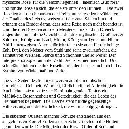
mystische Rose, für die Verschwiegenheit – lateinisch „sub rosa“ -
und für die Rose an sich, die edelste unter den Blumen. Die zwei
Rosetten auf den Schurzen der Freimaurer-Gesellen erzählen von
der Dualität des Lebens, weisen auf die zwei Säulen hin und
erinnern den Bruder daran, dass seine Reise noch nicht beendet ist.
Und die drei Rosetten auf dem Meisterschurz sind im Dreieck
angeordnet um auf die Gleichheit der drei mythischen Großmeister
Salomon, König von Israel, Hiram, König von Tyrus und Hiram
Abiff hinzuweisen. Aber natürlich stehen sie auch für die heilige
Zahl Drei, den Meister vom Stuhl und seine zwei Aufseher, die
Trinität von Weisheit, Stärke und Schönheit und so weiter. Der
Interpretationsspielraum der Zahl Drei ist schier unendlich. Und
schließlich bilden die drei Rosetten mit der Lasche auch noch das
Symbol von Winkelmaß und Zirkel.
Die vier Seiten des Schurzes weisen auf die moralischen
Grundfesten Reinheit, Wahrheit, Ehrlichkeit und Aufrichtigkeit hin.
Auch lehren sie uns die vier Kardinaltugenden Tapferkeit,
Mäßigkeit, Besonnenheit und Gerechtigkeit, die das Leben des
Freimaurers begleiten. Die Lasche steht für die gegenseitige
Hilfeleistung und die Höflichkeit, die wir uns entgegenbringen.
Die silbernen Quasten mancher Schurze entstanden aus den
ausgefransten Kordel-Enden als der Schurz noch um die Hüften
gebunden wurde. Die Mitglieder der Royal Order of Scotland