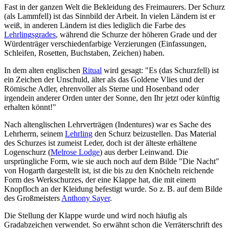
Fast in der ganzen Welt die Bekleidung des Freimaurers. Der Schurz
(als Lammfell) ist das Sinnbild der Arbeit. In vielen Ländern ist er
weiß, in anderen Ländern ist dies lediglich die Farbe des
Lehrlingsgrades
, während die Schurze der höheren Grade und der
Würdenträger verschiedenfarbige Verzierungen (Einfassungen,
Schleifen, Rosetten, Buchstaben, Zeichen) haben.
In dem alten englischen
Ritual
wird gesagt: "Es (das Schurzfell) ist
ein Zeichen der Unschuld, älter als das Goldene Vlies und der
Römische Adler, ehrenvoller als Sterne und Hosenband oder
irgendein anderer Orden unter der Sonne, den Ihr jetzt oder künftig
erhalten könnt!"
Nach altenglischen Lehrverträgen (Indentures) war es Sache des
Lehrherrn, seinem
Lehrling
den Schurz beizustellen. Das Material
des Schurzes ist zumeist Leder, doch ist der älteste erhältene
Logenschurz (
Melrose Lodge
) aus derber Leinwand. Die
ursprüngliche Form, wie sie auch noch auf dem Bilde "Die Nacht"
von Hogarth dargestellt ist, ist die bis zu den Knöcheln reichende
Form des Werkschurzes, der eine Klappe hat, die mit einem
Knopfloch an der Kleidung befestigt wurde. So z. B. auf dem Bilde
des Großmeisters
Anthony Sayer
.
Die Stellung der Klappe wurde und wird noch häufig als
Gradabzeichen verwendet. So erwähnt schon die Verräterschrift des