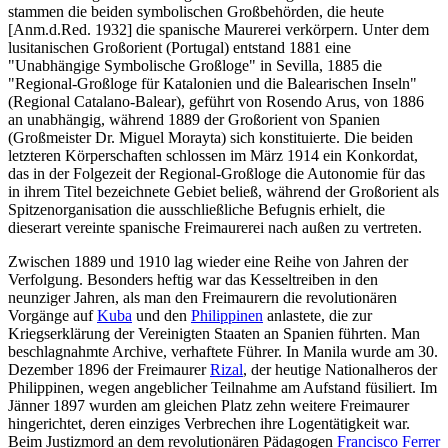
stammen die beiden symbolischen Großbehörden, die heute
[Anm.d.Red. 1932] die spanische Maurerei verkörpern. Unter dem
lusitanischen Großorient (Portugal) entstand 1881 eine
"Unabhängige Symbolische Großloge" in Sevilla, 1885 die
"Regional-Großloge für Katalonien und die Balearischen Inseln"
(Regional Catalano-Balear), geführt von Rosendo Arus, von 1886
an unabhängig, während 1889 der Großorient von Spanien
(Großmeister Dr. Miguel Morayta) sich konstituierte. Die beiden
letzteren Körperschaften schlossen im März 1914 ein Konkordat,
das in der Folgezeit der Regional-Großloge die Autonomie für das
in ihrem Titel bezeichnete Gebiet beließ, während der Großorient als
Spitzenorganisation die ausschließliche Befugnis erhielt, die
dieserart vereinte spanische Freimaurerei nach außen zu vertreten.
Zwischen 1889 und 1910 lag wieder eine Reihe von Jahren der
Verfolgung. Besonders heftig war das Kesseltreiben in den
neunziger Jahren, als man den Freimaurern die revolutionären
Vorgänge auf
Kuba
und den
Philippinen
anlastete, die zur
Kriegserklärung der Vereinigten Staaten an Spanien führten. Man
beschlagnahmte Archive, verhaftete Führer. In Manila wurde am 30.
Dezember 1896 der Freimaurer
Rizal
, der heutige Nationalheros der
Philippinen, wegen angeblicher Teilnahme am Aufstand füsiliert. Im
Jänner 1897 wurden am gleichen Platz zehn weitere Freimaurer
hingerichtet, deren einziges Verbrechen ihre Logentätigkeit war.
Beim Justizmord an dem revolutionären Pädagogen
Francisco Ferrer