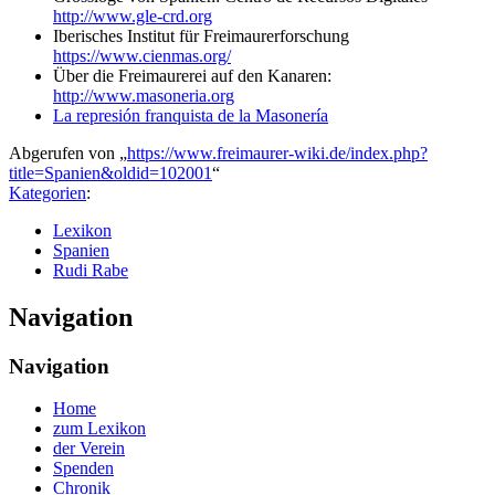
http://www.gle-crd.org
Iberisches Institut für Freimaurerforschung
https://www.cienmas.org/
Über die Freimaurerei auf den Kanaren:
http://www.masoneria.org
La represión franquista de la Masonería
Abgerufen von „
https://www.freimaurer-wiki.de/index.php?
title=Spanien&oldid=102001
“
Kategorien
:
Lexikon
Spanien
Rudi Rabe
Navigation
Navigation
Home
zum Lexikon
der Verein
Spenden
Chronik