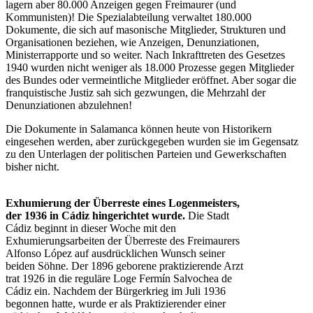
lagern aber 80.000 Anzeigen gegen Freimaurer (und
Kommunisten)! Die Spezialabteilung verwaltet 180.000
Dokumente, die sich auf masonische Mitglieder, Strukturen und
Organisationen beziehen, wie Anzeigen, Denunziationen,
Ministerrapporte und so weiter. Nach Inkrafttreten des Gesetzes
1940 wurden nicht weniger als 18.000 Prozesse gegen Mitglieder
des Bundes oder vermeintliche Mitglieder eröffnet. Aber sogar die
franquistische Justiz sah sich gezwungen, die Mehrzahl der
Denunziationen abzulehnen!
Die Dokumente in Salamanca können heute von Historikern
eingesehen werden, aber zurückgegeben wurden sie im Gegensatz
zu den Unterlagen der politischen Parteien und Gewerkschaften
bisher nicht.
Exhumierung der Überreste eines Logenmeisters,
der 1936 in Cádiz hingerichtet wurde.
Die Stadt
Cádiz beginnt in dieser Woche mit den
Exhumierungsarbeiten der Überreste des Freimaurers
Alfonso López auf ausdrücklichen Wunsch seiner
beiden Söhne. Der 1896 geborene praktizierende Arzt
trat 1926 in die reguläre Loge Fermín Salvochea de
Cádiz ein. Nachdem der Bürgerkrieg im Juli 1936
begonnen hatte, wurde er als Praktizierender einer