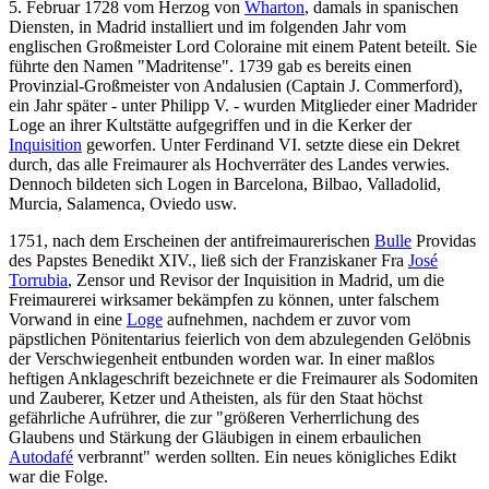
5. Februar 1728 vom Herzog von
Wharton
, damals in spanischen
Diensten, in Madrid installiert und im folgenden Jahr vom
englischen Großmeister Lord Coloraine mit einem Patent beteilt. Sie
führte den Namen "Madritense". 1739 gab es bereits einen
Provinzial-Großmeister von Andalusien (Captain J. Commerford),
ein Jahr später - unter Philipp V. - wurden Mitglieder einer Madrider
Loge an ihrer Kultstätte aufgegriffen und in die Kerker der
Inquisition
geworfen. Unter Ferdinand VI. setzte diese ein Dekret
durch, das alle Freimaurer als Hochverräter des Landes verwies.
Dennoch bildeten sich Logen in Barcelona, Bilbao, Valladolid,
Murcia, Salamenca, Oviedo usw.
1751, nach dem Erscheinen der antifreimaurerischen
Bulle
Providas
des Papstes Benedikt XIV., ließ sich der Franziskaner Fra
José
Torrubia
, Zensor und Revisor der Inquisition in Madrid, um die
Freimaurerei wirksamer bekämpfen zu können, unter falschem
Vorwand in eine
Loge
aufnehmen, nachdem er zuvor vom
päpstlichen Pönitentarius feierlich von dem abzulegenden Gelöbnis
der Verschwiegenheit entbunden worden war. In einer maßlos
heftigen Anklageschrift bezeichnete er die Freimaurer als Sodomiten
und Zauberer, Ketzer und Atheisten, als für den Staat höchst
gefährliche Aufrührer, die zur "größeren Verherrlichung des
Glaubens und Stärkung der Gläubigen in einem erbaulichen
Autodafé
verbrannt" werden sollten. Ein neues königliches Edikt
war die Folge.