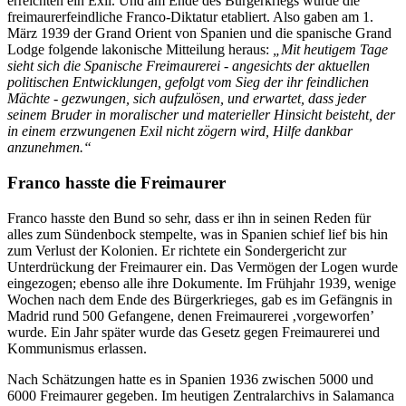
erreichten ein Exil. Und am Ende des Bürgerkriegs wurde die
freimaurerfeindliche Franco-Diktatur etabliert. Also gaben am 1.
März 1939 der Grand Orient von Spanien und die spanische Grand
Lodge folgende lakonische Mitteilung heraus:
„Mit heutigem Tage
sieht sich die Spanische Freimaurerei - angesichts der aktuellen
politischen Entwicklungen, gefolgt vom Sieg der ihr feindlichen
Mächte - gezwungen, sich aufzulösen, und erwartet, dass jeder
seinem Bruder in moralischer und materieller Hinsicht beisteht, der
in einem erzwungenen Exil nicht zögern wird, Hilfe dankbar
anzunehmen.“
Franco hasste die Freimaurer
Franco hasste den Bund so sehr, dass er ihn in seinen Reden für
alles zum Sündenbock stempelte, was in Spanien schief lief bis hin
zum Verlust der Kolonien. Er richtete ein Sondergericht zur
Unterdrückung der Freimaurer ein. Das Vermögen der Logen wurde
eingezogen; ebenso alle ihre Dokumente. Im Frühjahr 1939, wenige
Wochen nach dem Ende des Bürgerkrieges, gab es im Gefängnis in
Madrid rund 500 Gefangene, denen Freimaurerei ‚vorgeworfen’
wurde. Ein Jahr später wurde das Gesetz gegen Freimaurerei und
Kommunismus erlassen.
Nach Schätzungen hatte es in Spanien 1936 zwischen 5000 und
6000 Freimaurer gegeben. Im heutigen Zentralarchivs in Salamanca