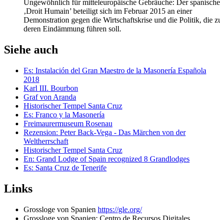
Ungewöhnlich für mitteleuropäische Gebräuche: Der spanische
‚Droit Humain’ beteiligt sich im Februar 2015 an einer
Demonstration gegen die Wirtschaftskrise und die Politik, die z
deren Eindämmung führen soll.
Siehe auch
Es: Instalación del Gran Maestro de la Masonería Española
2018
Karl III. Bourbon
Graf von Aranda
Historischer Tempel Santa Cruz
Es: Franco y la Masonería
Freimaurermuseum Rosenau
Rezension: Peter Back-Vega - Das Märchen von der
Weltherrschaft
Historischer Tempel Santa Cruz
En: Grand Lodge of Spain recognized 8 Grandlodges
Es: Santa Cruz de Tenerife
Links
Grossloge von Spanien
https://gle.org/
Grossloge von Spanien: Centro de Recursos Digitales