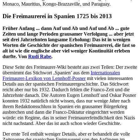
Monaco, Mauritius, Kongo-Brazzaville, und Paraguay.
Die Freimaurerei in Spanien 1725 bis 2013
Früher Anfang ... dann Auf und Ab und Auf und Ab ... gute
Zeiten und lange Perioden grausamer Verfolgung ... aber jetzt
seit drei Jahrzehnten langsame Erholung: Das ist in wenigen
Worten die Geschichte der spanischen Freimaurerei, die fast so
alt ist wie die englische aber viel weniger Kontinuität erleben
durfte. Von
Rudi Rabe
.
Diese Seite des Freimaurer-Wiki besteht aus zwei Teilen: Der zweite
übernimmt das Stichwort ‚Spanien’ aus dem
Internationalen
Freimaurer-Lexikon von Lennhoff-Posner
mit vielen interessanten
Details aus der spanischen Freimaurergeschichte. Das Stichwort
reicht aber nur bis 1932. Dadurch fehlen die Franco-Zeit und die
Jahrzehnte danach. Die Autoren Eugen Lennhoff und Oskar Posner
konnten 1932 natürlich nicht wissen, dass nur wenige Jahre nach
ihrem Redaktionsschluss in Spanien ein grausamer Bürgerkrieg
ausbrechen und dann die Franco-Diktatur eingerichtet werden
würde: ein Regime, das in seiner Freimaurerfeindlichkeit den Nazis
nicht nachstand. Aber das ist auch schon wieder Geschichte.
Der erste Teil enthält weniger Details, aber er behandelt die volle
Zeitspanne der spanischen Freimaurerei von den Anfängen im