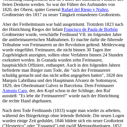
freien Denkens werden. So war der Führer des Aufstandes von
1820, der Oberst, später General
Rafael del Riego y Nuñez
,
Großmeister des 1817 zu neuer Tätigkeit erstandenen Großorients.
Aber der Freiheitstraum war bald ausgeträumt. Trotzdem 1823 nach
der Hinrichtung Riegos der Infant
Francisco de Paula de Borbón
Großmeister wurde, verschärfte Ferdinand VII. im folgenden Jahre
die antifreimaurerischen Maßnahmen. Er machte dafür die führende
Teilnahme von Freimaurern an der Revolution geltend. Meldezwang
wurde eingeführt. Freimaurer, die nicht binnen 30 Tagen ihre
Zugehörigkeit anzeigten, sollten ohne Verfahren binnen 24 Stunden
exekutiert werden. In Granada wurden zehn Freimaurer,
hauptsächlich Offiziere, enthauptet. Auch in den folgenden Jahren
beförderte man Bürger zum Tode, die "sich der Freimaurerei
schuldig gemacht und das nicht selbst angegeben hatten", 1828 den
Marquis Labrillana und den Hauptmann Alvarez de Sottomayor,
1829, den Oberleutnant Galvez in Barcelona. Dem Freimaurer
Antonio Caro
, der, den Kopf schon in der Schlinge, den Ruf
ausstieß: "Es lebe die Freimaurerei!" wurde nach der Hinrichtung
die rechte Hand abgehauen.
Nach dem Tode Ferdinands (1833) wagte man wieder zu arbeiten,
während des Bürgerkriegs ohne leitende Behörde. Die neuen Logen
wurden einige Zeit geduldet, 1846 bildete sich ein neuer Großorient
("Hesperico" oder "Espagnol") mit zwölf Metropolitanlogen. 1852