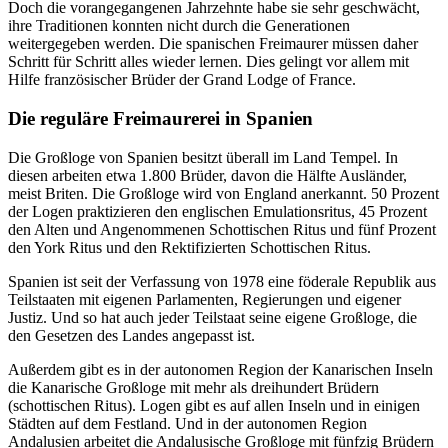
Doch die vorangegangenen Jahrzehnte habe sie sehr geschwächt,
ihre Traditionen konnten nicht durch die Generationen
weitergegeben werden. Die spanischen Freimaurer müssen daher
Schritt für Schritt alles wieder lernen. Dies gelingt vor allem mit
Hilfe französischer Brüder der Grand Lodge of France.
Die reguläre Freimaurerei in Spanien
Die Großloge von Spanien besitzt überall im Land Tempel. In
diesen arbeiten etwa 1.800 Brüder, davon die Hälfte Ausländer,
meist Briten. Die Großloge wird von England anerkannt. 50 Prozent
der Logen praktizieren den englischen Emulationsritus, 45 Prozent
den Alten und Angenommenen Schottischen Ritus und fünf Prozent
den York Ritus und den Rektifizierten Schottischen Ritus.
Spanien ist seit der Verfassung von 1978 eine föderale Republik aus
Teilstaaten mit eigenen Parlamenten, Regierungen und eigener
Justiz. Und so hat auch jeder Teilstaat seine eigene Großloge, die
den Gesetzen des Landes angepasst ist.
Außerdem gibt es in der autonomen Region der Kanarischen Inseln
die Kanarische Großloge mit mehr als dreihundert Brüdern
(schottischen Ritus). Logen gibt es auf allen Inseln und in einigen
Städten auf dem Festland. Und in der autonomen Region
Andalusien arbeitet die Andalusische Großloge mit fünfzig Brüdern