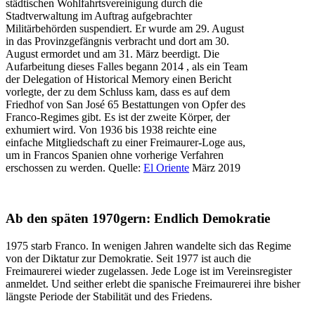
städtischen Wohlfahrtsvereinigung durch die
Stadtverwaltung im Auftrag aufgebrachter
Militärbehörden suspendiert. Er wurde am 29. August
in das Provinzgefängnis verbracht und dort am 30.
August ermordet und am 31. März beerdigt. Die
Aufarbeitung dieses Falles begann 2014 , als ein Team
der Delegation of Historical Memory einen Bericht
vorlegte, der zu dem Schluss kam, dass es auf dem
Friedhof von San José 65 Bestattungen von Opfer des
Franco-Regimes gibt. Es ist der zweite Körper, der
exhumiert wird. Von 1936 bis 1938 reichte eine
einfache Mitgliedschaft zu einer Freimaurer-Loge aus,
um in Francos Spanien ohne vorherige Verfahren
erschossen zu werden. Quelle:
El Oriente
März 2019
Ab den späten 1970gern: Endlich Demokratie
1975 starb Franco. In wenigen Jahren wandelte sich das Regime
von der Diktatur zur Demokratie. Seit 1977 ist auch die
Freimaurerei wieder zugelassen. Jede Loge ist im Vereinsregister
anmeldet. Und seither erlebt die spanische Freimaurerei ihre bisher
längste Periode der Stabilität und des Friedens.