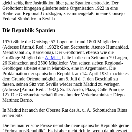
gleichzeitig ihre Jusirdiktion über ganz Spanien erstreckte. Der
Großorient hingegen gliederte seine Organisation 1922 in eine
Reihe von Regional-Großlogen, zusammengefaßt in eine Consejo
Federal Simbólico in Sevilla.
Die Republik Spanien
1930 zählte die Großloge 52 Logen mit rund 1800 Mitgliedern
(Adresse [Anm.d.Red.: 1932]: Gran Secretario, Ateneo Humanidad,
Mendizabal 25, Barcelona). Der Großorient, ebenso wie die
Großloge Mitglied der
A. M. I.
, hatte in diesem Zeitraum 79 Logen,
26 Kränzchen und 2500 Mitglieder. Von seinen sieben Regional-
Großlogen arbeitet eine in Marokko, eine in Argentinien. Die
Proklamation der spanischen Republik am 14. April 1931 machte es
dem Grande Oriente möglich, am 5. Juli d. J. den Beschluß zu
fassen, seinen Sitz von Sevilla wieder nach Madrid zu verlegen
(Adresse [Anm.d.Red.: 1932]: Sr. D. Aselo, Plaza, Calle Principe
12). Die Großmeisterschaft übernahm der Verkehrsminister Diego
Martinez Barrio.
In Madrid hat auch der Oberste Rat des A. u. A. Schottischen Ritus
seinen Sitz.
Die freimaurerische Presse nennt die neue spanische Republik gerne
"Freimaurer-Republik". Es ist aber nicht richtig, wenn damit gesagt