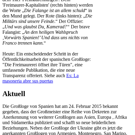
'Freimaurer-Kapitalisten' (rechts hinten) werden
die Worte „
Die Falange ist an allem schuld
“ in
den Mund gelegt. Der Rote (links hinten): „
Die
Militärs sind unsere Feinde
.“ Der Offizier:
„
Und was glaubst Du, Kamerad?“
Der brave
Falangist: „
An den heiligen Wahlspruch
‚Vorwärts Spanien!’ Und dass uns nichts von
Franco trennen kann.
“
Heute: Ein entscheidender Schritt in der
Öffentlichkeitsarbeit der spanischen Großloge:
"Die Freimaurerei öffnet ihre Türen", eine
umfassende Publikation, die eine neue
Transparenz offeriert. Siehe auch
Es: La
masoneria abre sus puertas
Aktuell
Die Großloge von Spanien hat am 24. Februar 2015 bekannt
gegeben, dass der Großmeister eine Reihe von Dekreten zur
Anerkennung von weiterer Großlogen aus Asien, Europa , Afrika
und Südamerika publiziert und schafft so neue brüderlichen
Beziehungen. Neben der Großloge der Ukraine gibt es jetzt die
anerkannten Großlogen von Armenien, Montenegro, San Marino,