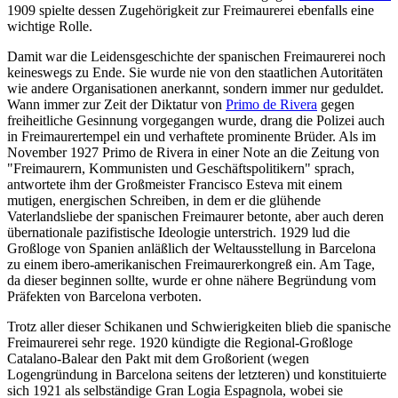
1909 spielte dessen Zugehörigkeit zur Freimaurerei ebenfalls eine
wichtige Rolle.
Damit war die Leidensgeschichte der spanischen Freimaurerei noch
keineswegs zu Ende. Sie wurde nie von den staatlichen Autoritäten
wie andere Organisationen anerkannt, sondern immer nur geduldet.
Wann immer zur Zeit der Diktatur von
Primo de Rivera
gegen
freiheitliche Gesinnung vorgegangen wurde, drang die Polizei auch
in Freimaurertempel ein und verhaftete prominente Brüder. Als im
November 1927 Primo de Rivera in einer Note an die Zeitung von
"Freimaurern, Kommunisten und Geschäftspolitikern" sprach,
antwortete ihm der Großmeister Francisco Esteva mit einem
mutigen, energischen Schreiben, in dem er die glühende
Vaterlandsliebe der spanischen Freimaurer betonte, aber auch deren
übernationale pazifistische Ideologie unterstrich. 1929 lud die
Großloge von Spanien anläßlich der Weltausstellung in Barcelona
zu einem ibero-amerikanischen Freimaurerkongreß ein. Am Tage,
da dieser beginnen sollte, wurde er ohne nähere Begründung vom
Präfekten von Barcelona verboten.
Trotz aller dieser Schikanen und Schwierigkeiten blieb die spanische
Freimaurerei sehr rege. 1920 kündigte die Regional-Großloge
Catalano-Balear den Pakt mit dem Großorient (wegen
Logengründung in Barcelona seitens der letzteren) und konstituierte
sich 1921 als selbständige Gran Logia Espagnola, wobei sie