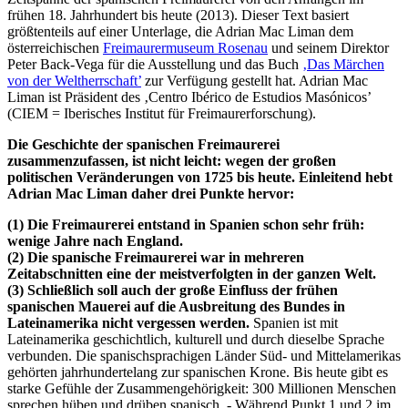
frühen 18. Jahrhundert bis heute (2013). Dieser Text basiert
größtenteils auf einer Unterlage, die Adrian Mac Liman dem
österreichischen
Freimaurermuseum Rosenau
und seinem Direktor
Peter Back-Vega für die Ausstellung und das Buch
‚Das Märchen
von der Weltherrschaft’
zur Verfügung gestellt hat. Adrian Mac
Liman ist Präsident des ‚Centro Ibérico de Estudios Masónicos’
(CIEM = Iberisches Institut für Freimaurerforschung).
Die Geschichte der spanischen Freimaurerei
zusammenzufassen, ist nicht leicht: wegen der großen
politischen Veränderungen von 1725 bis heute. Einleitend hebt
Adrian Mac Liman daher drei Punkte hervor:
(1) Die Freimaurerei entstand in Spanien schon sehr früh:
wenige Jahre nach England.
(2) Die spanische Freimaurerei war in mehreren
Zeitabschnitten eine der meistverfolgten in der ganzen Welt.
(3) Schließlich soll auch der große Einfluss der frühen
spanischen Mauerei auf die Ausbreitung des Bundes in
Lateinamerika nicht vergessen werden.
Spanien ist mit
Lateinamerika geschichtlich, kulturell und durch dieselbe Sprache
verbunden. Die spanischsprachigen Länder Süd- und Mittelamerikas
gehörten jahrhundertelang zur spanischen Krone. Bis heute gibt es
starke Gefühle der Zusammengehörigkeit: 300 Millionen Menschen
sprechen hüben und drüben spanisch. - Während Punkt 1 und 2 im