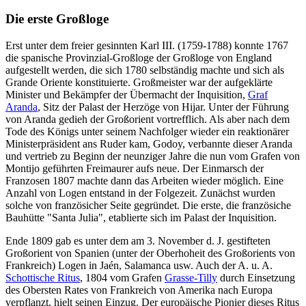
Die erste Großloge
Erst unter dem freier gesinnten Karl III. (1759-1788) konnte 1767
die spanische Provinzial-Großloge der Großloge von England
aufgestellt werden, die sich 1780 selbständig machte und sich als
Grande Oriente konstituierte. Großmeister war der aufgeklärte
Minister und Bekämpfer der Übermacht der Inquisition,
Graf
Aranda
, Sitz der Palast der Herzöge von Hijar. Unter der Führung
von Aranda gedieh der Großorient vortrefflich. Als aber nach dem
Tode des Königs unter seinem Nachfolger wieder ein reaktionärer
Ministerpräsident ans Ruder kam, Godoy, verbannte dieser Aranda
und vertrieb zu Beginn der neunziger Jahre die nun vom Grafen von
Montijo geführten Freimaurer aufs neue. Der Einmarsch der
Franzosen 1807 machte dann das Arbeiten wieder möglich. Eine
Anzahl von Logen entstand in der Folgezeit. Zunächst wurden
solche von französicher Seite gegründet. Die erste, die französiche
Bauhütte "Santa Julia", etablierte sich im Palast der Inquisition.
Ende 1809 gab es unter dem am 3. November d. J. gestifteten
Großorient von Spanien (unter der Oberhoheit des Großorients von
Frankreich) Logen in Jaén, Salamanca usw. Auch der A. u. A.
Schottische Ritus
, 1804 vom Grafen
Grasse-Tilly
durch Einsetzung
des Obersten Rates von Frankreich von Amerika nach Europa
verpflanzt, hielt seinen Einzug. Der europäische Pionier dieses Ritus