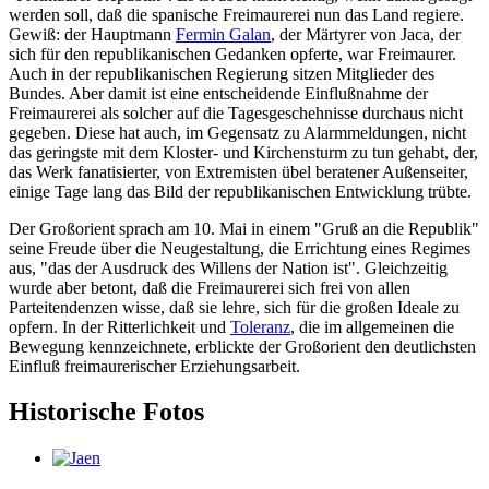
werden soll, daß die spanische Freimaurerei nun das Land regiere.
Gewiß: der Hauptmann
Fermin Galan
, der Märtyrer von Jaca, der
sich für den republikanischen Gedanken opferte, war Freimaurer.
Auch in der republikanischen Regierung sitzen Mitglieder des
Bundes. Aber damit ist eine entscheidende Einflußnahme der
Freimaurerei als solcher auf die Tagesgeschehnisse durchaus nicht
gegeben. Diese hat auch, im Gegensatz zu Alarmmeldungen, nicht
das geringste mit dem Kloster- und Kirchensturm zu tun gehabt, der,
das Werk fanatisierter, von Extremisten übel beratener Außenseiter,
einige Tage lang das Bild der republikanischen Entwicklung trübte.
Der Großorient sprach am 10. Mai in einem "Gruß an die Republik"
seine Freude über die Neugestaltung, die Errichtung eines Regimes
aus, "das der Ausdruck des Willens der Nation ist". Gleichzeitig
wurde aber betont, daß die Freimaurerei sich frei von allen
Parteitendenzen wisse, daß sie lehre, sich für die großen Ideale zu
opfern. In der Ritterlichkeit und
Toleranz
, die im allgemeinen die
Bewegung kennzeichnete, erblickte der Großorient den deutlichsten
Einfluß freimaurerischer Erziehungsarbeit.
Historische Fotos