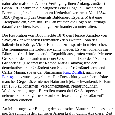
nahm abermals eine Ära der Verfolgung ihren Anfang, zunächst in
Gison. 1853 wurden die Mitglieder einer Loge in Gracia nach
Barcelona gebracht und dort zu Kerkerhaft verurteilt. Von 1854-
1856 (Regierung des Generals Baldomero Espartero) trat eine
Atempause ein, vom Juli 1856 an mußten die Logen neuerdings
darauf verzichten, Beziehungen zueinander zu unterhalten.
Die Revolution von 1868 machte 1870 den Herzog Amadeo von
Savoyen - er war selbst Freimaurer - den zweiten Sohn des
italienischen Königs Victor Emanuel, zum spanischen Herrscher.
Das freimaurerische Leben erwachte wieder. Es kam vollends zur
Blüte, als drei Jahre später die Republik ausgerufen wurde. Mehrere
Großbehörden erstanden in neuer Gestalt, u.a. 1869 der "Nationale
Großorient" (Großmeister Ramon Maria Caltrava) und der
demokratischere "Großorient von Spanien" (Großmeister zuerst
Carlos Mañan, später der Staatsmann
Ruiz Zorilla
); auch von
Portugal
aus wurde gegründet. Die Entwicklung war aber infolge
mancher Gegensätze interner Natur auch jetzt schwankend. Es kam
seit 1875 zu Schismen, Verschmelzungen, Neugründungen,
Wiedervereinigungen. Bisweilen waren drei Großkörperschaften
nebeneinander tätig, die alle auf die Bezeichnung "Großorient"
Anspruch erhoben.
An Mahnungen zur Einigung der spanischen Maurerei fehlte es aber
nie. Sie schlug in den achtziger Jahren kräftig durch. Aus dieser Zeit