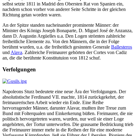
selbst setzte 1811 in Madrid den Obersten Rat von Spanien ein,
nachdem schon vorher von anderer Seite Schritte in der gleichen
Richtung getan worden waren.
An der Spitze standen nacheinander prominente Männer: der
Minister des Königs Joseph Bonaparte, D. Miguel José de Anzanza,
dann D. Augustin Argüelles u.a. Den Logen strömten zahlreiche
freiheitliche Elemente zu. Von den Männern, die in der Folge
berühmt wurden, u.a. die freiheitlich gesinnten Generale
Ballesteros
und
Alava
. Zahlreiche Freimaurer gehörten der Cortes von Cadiz
an, die die berühmte Konstitutuion von 1812 schuf.
Verfolgungen
Napoleons Sturz bedeutete eine neue Ära der Verfolgungen. Der
absolutistische Ferdinand VII. machte, 1814 zurückgekehrt, der
freimaurerischen Arbeit wieder ein Ende. Eine Reihe
hervorragender Männer, darunter Alavar, mußten ihre Treue zum
Bund mit Folterqualen und Einkerkerung büßen. Freimaurer, die nie
politisch hervorgetreten waren, wurden, nur weil sie einer Loge
angehörten, der Tortur unterworfen. Die grausame Bedrückung trieb
die Freimaurer immer mehr in die Reihen der für eine moderne
Verfassung Kämpfenden, ließ sie Führer der Liberalen, Pioniere des