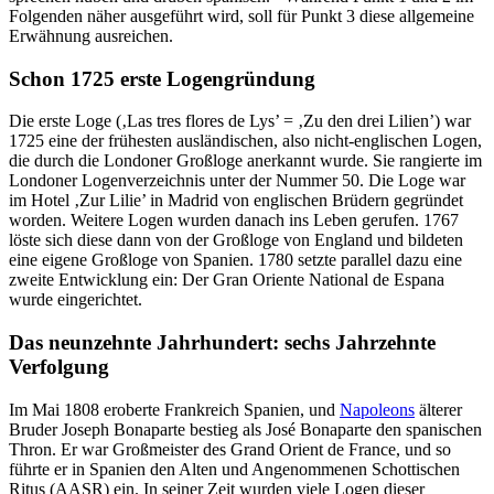
Folgenden näher ausgeführt wird, soll für Punkt 3 diese allgemeine
Erwähnung ausreichen.
Schon 1725 erste Logengründung
Die erste Loge (‚Las tres flores de Lys’ = ‚Zu den drei Lilien’) war
1725 eine der frühesten ausländischen, also nicht-englischen Logen,
die durch die Londoner Großloge anerkannt wurde. Sie rangierte im
Londoner Logenverzeichnis unter der Nummer 50. Die Loge war
im Hotel ‚Zur Lilie’ in Madrid von englischen Brüdern gegründet
worden. Weitere Logen wurden danach ins Leben gerufen. 1767
löste sich diese dann von der Großloge von England und bildeten
eine eigene Großloge von Spanien. 1780 setzte parallel dazu eine
zweite Entwicklung ein: Der Gran Oriente National de Espana
wurde eingerichtet.
Das neunzehnte Jahrhundert: sechs Jahrzehnte
Verfolgung
Im Mai 1808 eroberte Frankreich Spanien, und
Napoleons
älterer
Bruder Joseph Bonaparte bestieg als José Bonaparte den spanischen
Thron. Er war Großmeister des Grand Orient de France, und so
führte er in Spanien den Alten und Angenommenen Schottischen
Ritus (AASR) ein. In seiner Zeit wurden viele Logen dieser