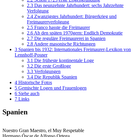
2.3
Das neunzehnte Jahrhundert: sechs Jahrzehnte
Verfolgung
2.4
Zwanzigstes Jahrhundert: Bürgerkrieg und
Freimaurerverfolgung
2.5
Franco hasste die Freimaurer
2.6
Ab den späten 1970gern: Endlich Demokratie
2.7
Die reguläre Freimaurerei in Spanien
2.8
Andere masonische Richtungen
3
Spanien bis 1932: Internationales Freimaurer-Lexikon von
Lennhoff-Posner
3.1
Die früheste kontinentale Loge
3.2
Die erste Großloge
3.3
Verfolgungen
3.4
Die Republik Spanien
4
Historische Fotos
5
Gemischte Logen und Frauenlogen
6
Siehe auch
7
Links
Spanien
Nuestro Gran Maestro, el Muy Respetable
Hermano Óscar de Alfonso Ortega.