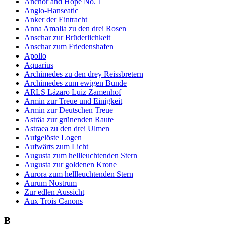
Anchor and Hope No. 1
Anglo-Hanseatic
Anker der Eintracht
Anna Amalia zu den drei Rosen
Anschar zur Brüderlichkeit
Anschar zum Friedenshafen
Apollo
Aquarius
Archimedes zu den drey Reissbretern
Archimedes zum ewigen Bunde
ARLS Lázaro Luiz Zamenhof
Armin zur Treue und Einigkeit
Armin zur Deutschen Treue
Asträa zur grünenden Raute
Astraea zu den drei Ulmen
Aufgelöste Logen
Aufwärts zum Licht
Augusta zum hellleuchtenden Stern
Augusta zur goldenen Krone
Aurora zum hellleuchtenden Stern
Aurum Nostrum
Zur edlen Aussicht
Aux Trois Canons
B