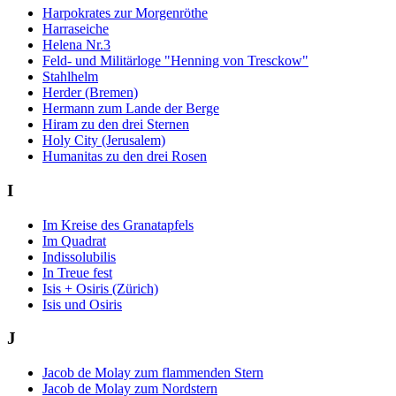
Harpokrates zur Morgenröthe
Harraseiche
Helena Nr.3
Feld- und Militärloge "Henning von Tresckow"
Stahlhelm
Herder (Bremen)
Hermann zum Lande der Berge
Hiram zu den drei Sternen
Holy City (Jerusalem)
Humanitas zu den drei Rosen
I
Im Kreise des Granatapfels
Im Quadrat
Indissolubilis
In Treue fest
Isis + Osiris (Zürich)
Isis und Osiris
J
Jacob de Molay zum flammenden Stern
Jacob de Molay zum Nordstern