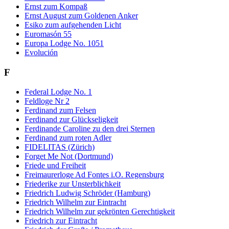
Ernst zum Kompaß
Ernst August zum Goldenen Anker
Esiko zum aufgehenden Licht
Euromasón 55
Europa Lodge No. 1051
Evolución
F
Federal Lodge No. 1
Feldloge Nr 2
Ferdinand zum Felsen
Ferdinand zur Glückseligkeit
Ferdinande Caroline zu den drei Sternen
Ferdinand zum roten Adler
FIDELITAS (Zürich)
Forget Me Not (Dortmund)
Friede und Freiheit
Freimaurerloge Ad Fontes i.O. Regensburg
Friederike zur Unsterblichkeit
Friedrich Ludwig Schröder (Hamburg)
Friedrich Wilhelm zur Eintracht
Friedrich Wilhelm zur gekrönten Gerechtigkeit
Friedrich zur Eintracht