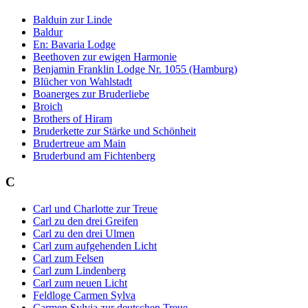
Balduin zur Linde
Baldur
En: Bavaria Lodge
Beethoven zur ewigen Harmonie
Benjamin Franklin Lodge Nr. 1055 (Hamburg)
Blücher von Wahlstadt
Boanerges zur Bruderliebe
Broich
Brothers of Hiram
Bruderkette zur Stärke und Schönheit
Brudertreue am Main
Bruderbund am Fichtenberg
C
Carl und Charlotte zur Treue
Carl zu den drei Greifen
Carl zu den drei Ulmen
Carl zum aufgehenden Licht
Carl zum Felsen
Carl zum Lindenberg
Carl zum neuen Licht
Feldloge Carmen Sylva
Carmen Sylvia zur deutschen Treue