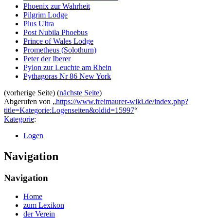
Phoenix zur Wahrheit
Pilgrim Lodge
Plus Ultra
Post Nubila Phoebus
Prince of Wales Lodge
Prometheus (Solothurn)
Peter der Iberer
Pylon zur Leuchte am Rhein
Pythagoras Nr 86 New York
(vorherige Seite) (
nächste Seite
)
Abgerufen von „
https://www.freimaurer-wiki.de/index.php?
title=Kategorie:Logenseiten&oldid=15997
“
Kategorie
:
Logen
Navigation
Navigation
Home
zum Lexikon
der Verein