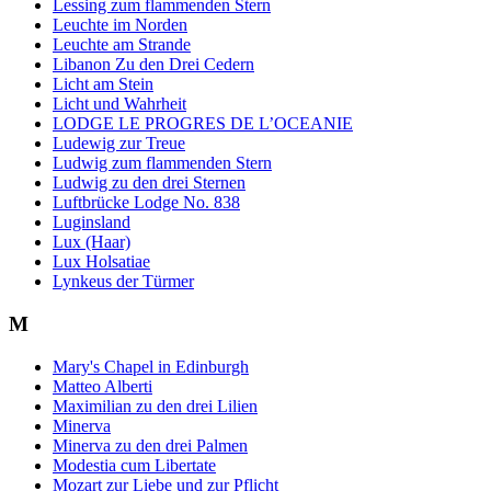
Lessing zum flammenden Stern
Leuchte im Norden
Leuchte am Strande
Libanon Zu den Drei Cedern
Licht am Stein
Licht und Wahrheit
LODGE LE PROGRES DE L’OCEANIE
Ludewig zur Treue
Ludwig zum flammenden Stern
Ludwig zu den drei Sternen
Luftbrücke Lodge No. 838
Luginsland
Lux (Haar)
Lux Holsatiae
Lynkeus der Türmer
M
Mary's Chapel in Edinburgh
Matteo Alberti
Maximilian zu den drei Lilien
Minerva
Minerva zu den drei Palmen
Modestia cum Libertate
Mozart zur Liebe und zur Pflicht